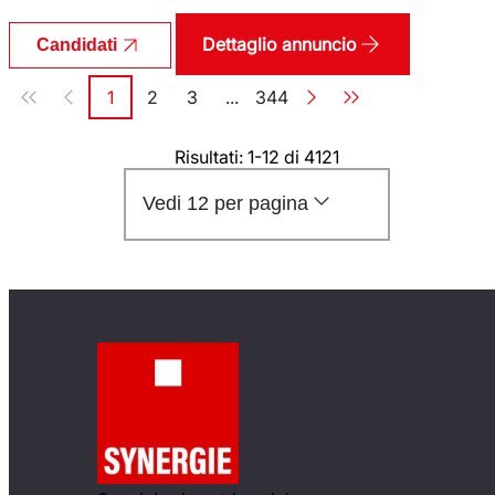
Dettaglio annuncio
Candidati
Paginazione
1
2
3
...
344
Pagina
Pagina
Pagina
Pagina
Risultati: 1-12 di 4121
Vedi 12 per pagina