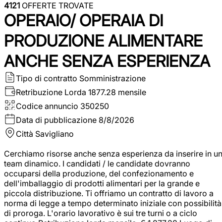
4121
OFFERTE TROVATE
OPERAIO/ OPERAIA DI
PRODUZIONE ALIMENTARE
ANCHE SENZA ESPERIENZA
Tipo di contratto
Somministrazione
Retribuzione Lorda
1877.28 mensile
Codice annuncio
350250
Data di pubblicazione
8/8/2026
Città
Savigliano
Cerchiamo risorse anche senza esperienza da inserire in u
team dinamico. I candidati / le candidate dovranno
occuparsi della produzione, del confezionamento e
dell'imballaggio di prodotti alimentari per la grande e
piccola distribuzione. Ti offriamo un contratto di lavoro a
norma di legge a tempo determinato iniziale con possibilità
di proroga. L'orario lavorativo è sui tre turni o a ciclo