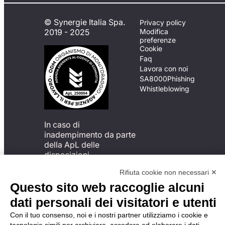
© Synergie Italia Spa.
Privacy policy
2019 - 2025
Modifica
preferenze
Cookie
Faq
Lavora con noi
SA8000
Phishing
Whistleblowing
In caso di
inadempimento da parte
della ApL delle
disposizioni
del Codice di Condotta, è
Rifiuta cookie non necessari ✕
possibile presentare un
reclamo
Questo sito web raccoglie alcuni
all’Organismo di
dati personali dei visitatori e utenti
Monitoraggio utilizzando
una delle modalità
Con il tuo consenso, noi e i nostri partner utilizziamo i cookie e