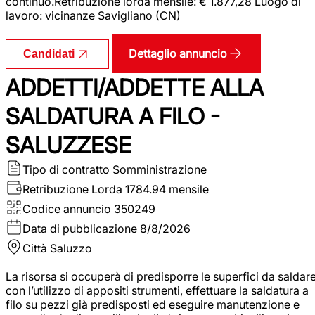
continuo.Retribuzione lorda mensile: € 1.877,28 Luogo di
lavoro: vicinanze Savigliano (CN)
Dettaglio annuncio
Candidati
ADDETTI/ADDETTE ALLA
SALDATURA A FILO -
SALUZZESE
Tipo di contratto
Somministrazione
Retribuzione Lorda
1784.94 mensile
Codice annuncio
350249
Data di pubblicazione
8/8/2026
Città
Saluzzo
La risorsa si occuperà di predisporre le superfici da saldar
con l’utilizzo di appositi strumenti, effettuare la saldatura a
filo su pezzi già predisposti ed eseguire manutenzione e