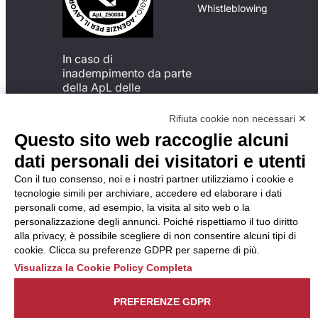
Whistleblowing
In caso di
inadempimento da parte
della ApL delle
disposizioni
del Codice di Condotta, è
Rifiuta cookie non necessari ✕
possibile presentare un
Questo sito web raccoglie alcuni
reclamo
dati personali dei visitatori e utenti
all’Organismo di
Monitoraggio utilizzando
Con il tuo consenso, noi e i nostri partner utilizziamo i cookie e
una delle modalità
tecnologie simili per archiviare, accedere ed elaborare i dati
descritte al seguente
personali come, ad esempio, la visita al sito web o la
indirizzo web
personalizzazione degli annunci. Poiché rispettiamo il tuo diritto
https://odm-
alla privacy, è possibile scegliere di non consentire alcuni tipi di
agenzielavoro.it/reclami/
.
cookie. Clicca su preferenze GDPR per saperne di più.
Visualizza la Cookie Policy Completa
PREFERENZE GDPR