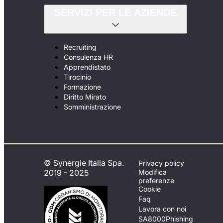
SERVIZI PER LE AZIENDE
Recruiting
Consulenza HR
Apprendistato
Tirocinio
Formazione
Diritto Mirato
Somministrazione
© Synergie Italia Spa.
Privacy policy
2019 - 2025
Modifica
preferenze
Cookie
Faq
Lavora con noi
SA8000
Phishing