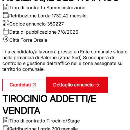
Tipo di contratto
Somministrazione
Retribuzione Lorda
1732.42 mensile
Codice annuncio
350227
Data di pubblicazione
7/8/2026
Città
Torre Orsaia
Il/la candidato/a lavorerà presso un Ente comunale situato
nella provincia di Salerno (zona Sud).Si occuperà di
controllo e gestione del traffico nelle zone assegnate sul
territorio comunale.
Dettaglio annuncio
Candidati
TIROCINIO ADDETTI/E
VENDITA
Tipo di contratto
Tirocinio/Stage
Retribuzione Lorda
700 mensile