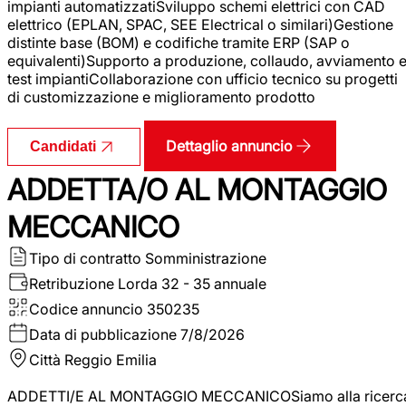
impianti automatizzatiSviluppo schemi elettrici con CAD
elettrico (EPLAN, SPAC, SEE Electrical o similari)Gestione
distinte base (BOM) e codifiche tramite ERP (SAP o
equivalenti)Supporto a produzione, collaudo, avviamento 
test impiantiCollaborazione con ufficio tecnico su progetti
di customizzazione e miglioramento prodotto
Dettaglio annuncio
Candidati
ADDETTA/O AL MONTAGGIO
MECCANICO
Tipo di contratto
Somministrazione
Retribuzione Lorda
32 - 35 annuale
Codice annuncio
350235
Data di pubblicazione
7/8/2026
Città
Reggio Emilia
ADDETTI/E AL MONTAGGIO MECCANICOSiamo alla ricerc