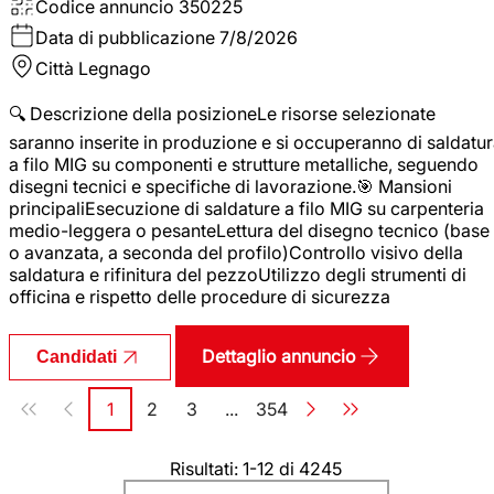
Codice annuncio
350225
Data di pubblicazione
7/8/2026
Città
Legnago
🔍 Descrizione della posizioneLe risorse selezionate
saranno inserite in produzione e si occuperanno di saldatu
a filo MIG su componenti e strutture metalliche, seguendo
disegni tecnici e specifiche di lavorazione.🎯 Mansioni
principaliEsecuzione di saldature a filo MIG su carpenteria
medio-leggera o pesanteLettura del disegno tecnico (base
o avanzata, a seconda del profilo)Controllo visivo della
saldatura e rifinitura del pezzoUtilizzo degli strumenti di
officina e rispetto delle procedure di sicurezza
Dettaglio annuncio
Candidati
Paginazione
1
2
3
...
354
Pagina
Pagina
Pagina
Pagina
Risultati: 1-12 di 4245