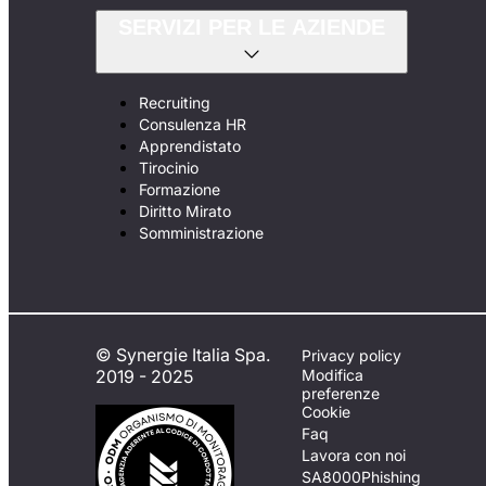
SERVIZI PER LE AZIENDE
Recruiting
Consulenza HR
Apprendistato
Tirocinio
Formazione
Diritto Mirato
Somministrazione
© Synergie Italia Spa.
Privacy policy
2019 - 2025
Modifica
preferenze
Cookie
Faq
Lavora con noi
SA8000
Phishing