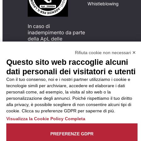
Whistleblowing
In caso di
inadempimento da parte
della ApL delle
disposizioni
del Codice di Condotta, è
Rifiuta cookie non necessari ✕
possibile presentare un
Questo sito web raccoglie alcuni
reclamo
dati personali dei visitatori e utenti
all’Organismo di
Monitoraggio utilizzando
Con il tuo consenso, noi e i nostri partner utilizziamo i cookie e
una delle modalità
tecnologie simili per archiviare, accedere ed elaborare i dati
descritte al seguente
personali come, ad esempio, la visita al sito web o la
indirizzo web
personalizzazione degli annunci. Poiché rispettiamo il tuo diritto
https://odm-
alla privacy, è possibile scegliere di non consentire alcuni tipi di
agenzielavoro.it/reclami/
.
cookie. Clicca su preferenze GDPR per saperne di più.
Visualizza la Cookie Policy Completa
PREFERENZE GDPR