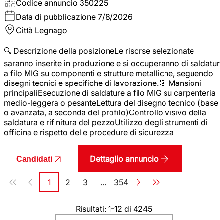
Codice annuncio
350225
Data di pubblicazione
7/8/2026
Città
Legnago
🔍 Descrizione della posizioneLe risorse selezionate
saranno inserite in produzione e si occuperanno di saldatu
a filo MIG su componenti e strutture metalliche, seguendo
disegni tecnici e specifiche di lavorazione.🎯 Mansioni
principaliEsecuzione di saldature a filo MIG su carpenteria
medio-leggera o pesanteLettura del disegno tecnico (base
o avanzata, a seconda del profilo)Controllo visivo della
saldatura e rifinitura del pezzoUtilizzo degli strumenti di
officina e rispetto delle procedure di sicurezza
Dettaglio annuncio
Candidati
Paginazione
1
2
3
...
354
Pagina
Pagina
Pagina
Pagina
Risultati: 1-12 di 4245