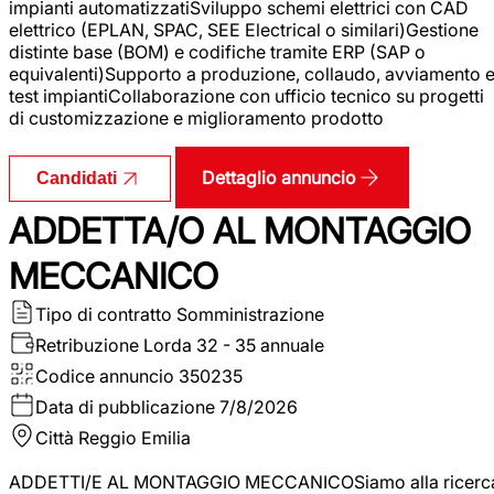
impianti automatizzatiSviluppo schemi elettrici con CAD
elettrico (EPLAN, SPAC, SEE Electrical o similari)Gestione
distinte base (BOM) e codifiche tramite ERP (SAP o
equivalenti)Supporto a produzione, collaudo, avviamento 
test impiantiCollaborazione con ufficio tecnico su progetti
di customizzazione e miglioramento prodotto
Dettaglio annuncio
Candidati
ADDETTA/O AL MONTAGGIO
MECCANICO
Tipo di contratto
Somministrazione
Retribuzione Lorda
32 - 35 annuale
Codice annuncio
350235
Data di pubblicazione
7/8/2026
Città
Reggio Emilia
ADDETTI/E AL MONTAGGIO MECCANICOSiamo alla ricerc