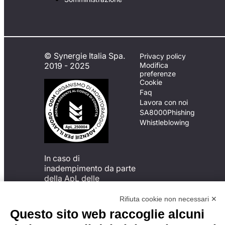
© Synergie Italia Spa.
Privacy policy
2019 - 2025
Modifica
preferenze
Cookie
Faq
Lavora con noi
SA8000
Phishing
Whistleblowing
In caso di
inadempimento da parte
della ApL delle
disposizioni
del Codice di Condotta, è
Rifiuta cookie non necessari ✕
possibile presentare un
Questo sito web raccoglie alcuni
reclamo