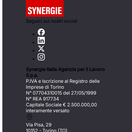
Seguici sui nostri social
Synergie Italia Agenzia per il Lavoro
S.p.a.
P.IVA e Iscrizione al Registro delle
Imprese di Torino
N° 07704310015 del 27/05/1999
N° REA 917734
Capitale Sociale €
2.500.000,00
interamente versato
Via Pisa, 29
10152 - Torino (TO)