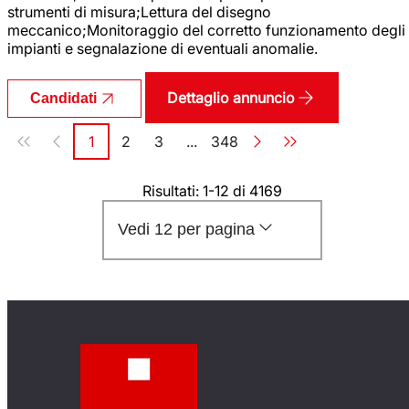
strumenti di misura;Lettura del disegno
meccanico;Monitoraggio del corretto funzionamento degli
impianti e segnalazione di eventuali anomalie.
Dettaglio annuncio
Candidati
Paginazione
1
2
3
...
348
Pagina
Pagina
Pagina
Pagina
Risultati: 1-12 di 4169
Vedi 12 per pagina