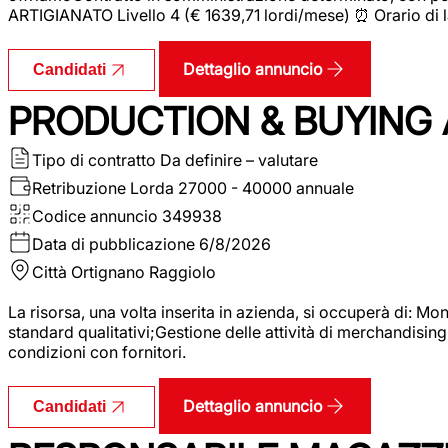
ARTIGIANATO Livello 4 (€ 1639,71 lordi/mese) ⏰ Orario di l
Dettaglio annuncio
Candidati
PRODUCTION & BUYING A
Tipo di contratto
Da definire – valutare
Retribuzione Lorda
27000 - 40000 annuale
Codice annuncio
349938
Data di pubblicazione
6/8/2026
Città
Ortignano Raggiolo
La risorsa, una volta inserita in azienda, si occuperà di: M
standard qualitativi;Gestione delle attività di merchandising
condizioni con fornitori.
Dettaglio annuncio
Candidati