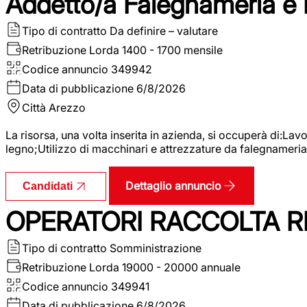
Addetto/a Falegnameria e
Tipo di contratto
Da definire – valutare
Retribuzione Lorda
1400 - 1700 mensile
Codice annuncio
349942
Data di pubblicazione
6/8/2026
Città
Arezzo
La risorsa, una volta inserita in azienda, si occuperà di:La
legno;Utilizzo di macchinari e attrezzature da falegnameria;
Dettaglio annuncio
Candidati
OPERATORI RACCOLTA RI
Tipo di contratto
Somministrazione
Retribuzione Lorda
19000 - 20000 annuale
Codice annuncio
349941
Data di pubblicazione
6/8/2026