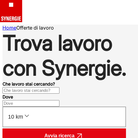
Home
Offerte di lavoro
Trova lavoro
con Synergie.
Che lavoro stai cercando?
Dove
10 km
Avvia ricerca