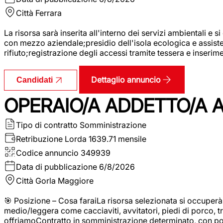
Città
Ferrara
La risorsa sarà inserita all'interno dei servizi ambientali e si
con mezzo aziendale;presidio dell'isola ecologica e assistenz
rifiuto;registrazione degli accessi tramite tessera e inserim
Dettaglio annuncio
Candidati
OPERAIO/A ADDETTO/A 
Tipo di contratto
Somministrazione
Retribuzione Lorda
1639.71 mensile
Codice annuncio
349939
Data di pubblicazione
6/8/2026
Città
Gorla Maggiore
🎯 Posizione – Cosa faraiLa risorsa selezionata si occuper
medio/leggera come cacciaviti, avvitatori, piedi di porco, t
offriamoContratto in somministrazione determinato, con p