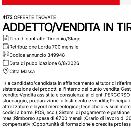
4172
OFFERTE TROVATE
ADDETTO/VENDITA IN T
Tipo di contratto
Tirocinio/Stage
Retribuzione Lorda
700 mensile
Codice annuncio
349948
Data di pubblicazione
6/8/2026
Città
Massa
il/la candidato/candidata in affiancamento al tutor di rifer
sistemazione dei prodotti all'interno del punto vendita;Gest
vendite;Vendita assistita e consulenza ai clienti.PERCORSO 
stoccaggio, preparazione, allestimento e vendita;Principali 
attrezzature e layout merceologico;Tecniche di visual mercha
codici a barre, POS, ecc.);Sistemi di pagamento e gestione 
mesi;Rimborso spese di €700 mensili;Orario di lavoro di 30 o
compensativi;Opportunità di formazione e crescita professi