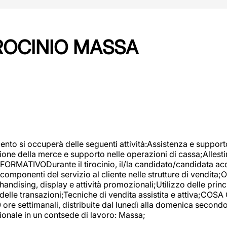
IROCINIO MASSA
imento si occuperà delle seguenti attività:Assistenza e support
ione della merce e supporto nelle operazioni di cassa;Allesti
FORMATIVODurante il tirocinio, il/la candidato/candidata acq
componenti del servizio al cliente nelle strutture di vendita
ndising, display e attività promozionali;Utilizzo delle princi
delle transazioni;Tecniche di vendita assistita e attiva;COS
re settimanali, distribuite dal lunedì alla domenica secondo 
onale in un contsede di lavoro: Massa;