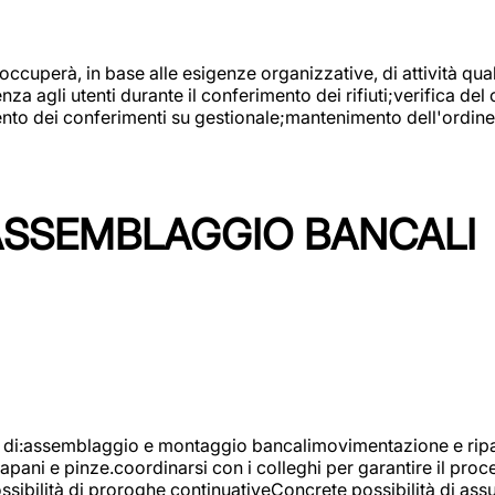
 occuperà, in base alle esigenze organizzative, di attività quali
a agli utenti durante il conferimento dei rifiuti;verifica del
ento dei conferimenti su gestionale;mantenimento dell'ordine, 
ASSEMBLAGGIO BANCALI
à di:assemblaggio e montaggio bancalimovimentazione e ripara
rapani e pinze.coordinarsi con i colleghi per garantire il pro
ossibilità di proroghe continuativeConcrete possibilità d