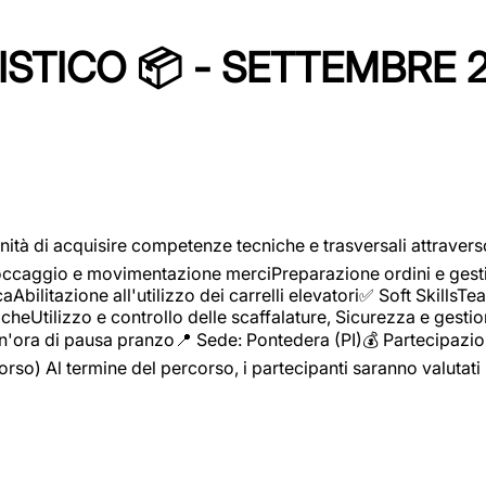
STICO 📦 - SETTEMBRE 
ità di acquisire competenze tecniche e trasversali attravers
toccaggio e movimentazione merciPreparazione ordini e gest
aAbilitazione all'utilizzo dei carrelli elevatori✅ Soft Skill
heUtilizzo e controllo delle scaffalature, Sicurezza e gestio
n'ora di pausa pranzo📍 Sede: Pontedera (PI)💰 Partecipazion
orso) Al termine del percorso, i partecipanti saranno valutati 