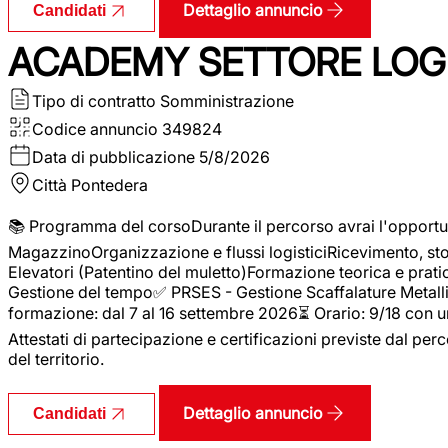
Dettaglio annuncio
Candidati
ACADEMY SETTORE LOGI
Tipo di contratto
Somministrazione
Codice annuncio
349824
Data di pubblicazione
5/8/2026
Città
Pontedera
📚 Programma del corsoDurante il percorso avrai l'opportun
MagazzinoOrganizzazione e flussi logisticiRicevimento, s
Elevatori (Patentino del muletto)Formazione teorica e pratic
Gestione del tempo✅ PRSES - Gestione Scaffalature Metallic
formazione: dal 7 al 16 settembre 2026⏳ Orario: 9/18 con u
Attestati di partecipazione e certificazioni previste dal perc
del territorio.
Dettaglio annuncio
Candidati