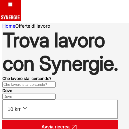
Home
Offerte di lavoro
Trova lavoro
con Synergie.
Che lavoro stai cercando?
Dove
10 km
Avvia ricerca