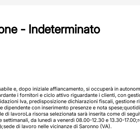
one - Indeterminato
abile e, dopo iniziale affiancamento, si occuperà in autonom
dante i fornitori e ciclo attivo riguardante i clienti, con ges
uidazioni Iva, predisposizione dichiarazioni fiscali, gestione
e dipendente con inserimento presenze e nota spese;quotidiano
ede di lavoroLa risorsa selezionata sarà inserita come di seg
e settimanali, da lunedì a venerdì 08.00-12.30 e 13.30-17.00;
à;sede di lavoro nelle vicinanze di Saronno (VA).