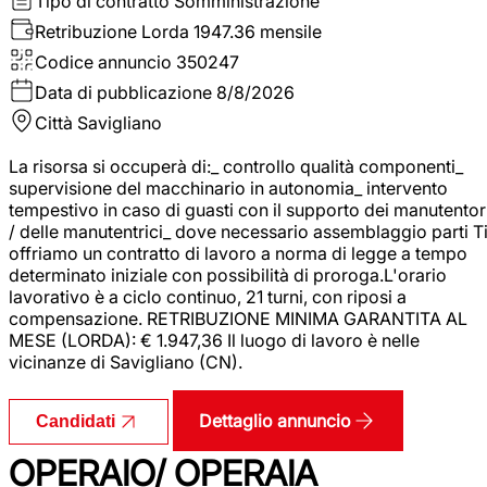
Tipo di contratto
Somministrazione
Retribuzione Lorda
1947.36 mensile
Codice annuncio
350247
Data di pubblicazione
8/8/2026
Città
Savigliano
La risorsa si occuperà di:_ controllo qualità componenti_
supervisione del macchinario in autonomia_ intervento
tempestivo in caso di guasti con il supporto dei manutentor
/ delle manutentrici_ dove necessario assemblaggio parti T
offriamo un contratto di lavoro a norma di legge a tempo
determinato iniziale con possibilità di proroga.L'orario
lavorativo è a ciclo continuo, 21 turni, con riposi a
compensazione. RETRIBUZIONE MINIMA GARANTITA AL
MESE (LORDA): € 1.947,36 Il luogo di lavoro è nelle
vicinanze di Savigliano (CN).
Dettaglio annuncio
Candidati
OPERAIO/ OPERAIA