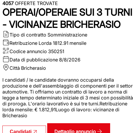
4057
OFFERTE TROVATE
OPERAI/OPERAIE SUI 3 TURNI
- VICINANZE BRICHERASIO
Tipo di contratto
Somministrazione
Retribuzione Lorda
1812.91 mensile
Codice annuncio
350251
Data di pubblicazione
8/8/2026
Città
Bricherasio
I candidati / le candidate dovranno occuparsi della
produzione e dell'assemblaggio di componenti per il setto
automotive. Ti offriamo un contratto di lavoro a norma di
legge a tempo determinato iniziale di 3 mesi con possibilità
di proroga. L'orario lavorativo è sui tre turni.Retribuzione
lorda mensile: € 1.812,91Luogo di lavoro: vicinanze di
Bricherasio
Dettaglio annuncio
Candidati