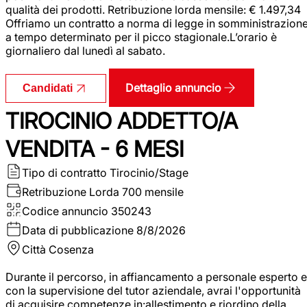
qualità dei prodotti. Retribuzione lorda mensile: € 1.497,34
Offriamo un contratto a norma di legge in somministrazion
a tempo determinato per il picco stagionale.L’orario è
giornaliero dal lunedì al sabato.
Dettaglio annuncio
Candidati
TIROCINIO ADDETTO/A
VENDITA - 6 MESI
Tipo di contratto
Tirocinio/Stage
Retribuzione Lorda
700 mensile
Codice annuncio
350243
Data di pubblicazione
8/8/2026
Città
Cosenza
Durante il percorso, in affiancamento a personale esperto e
con la supervisione del tutor aziendale, avrai l'opportunità
di acquisire competenze in:allestimento e riordino della