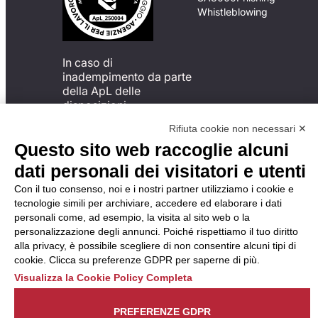
Whistleblowing
In caso di
inadempimento da parte
della ApL delle
disposizioni
del Codice di Condotta, è
Rifiuta cookie non necessari ✕
possibile presentare un
Questo sito web raccoglie alcuni
reclamo
all’Organismo di
dati personali dei visitatori e utenti
Monitoraggio utilizzando
Con il tuo consenso, noi e i nostri partner utilizziamo i cookie e
una delle modalità
tecnologie simili per archiviare, accedere ed elaborare i dati
descritte al seguente
personali come, ad esempio, la visita al sito web o la
indirizzo web
personalizzazione degli annunci. Poiché rispettiamo il tuo diritto
https://odm-
alla privacy, è possibile scegliere di non consentire alcuni tipi di
agenzielavoro.it/reclami/
.
cookie. Clicca su preferenze GDPR per saperne di più.
Visualizza la Cookie Policy Completa
PREFERENZE GDPR