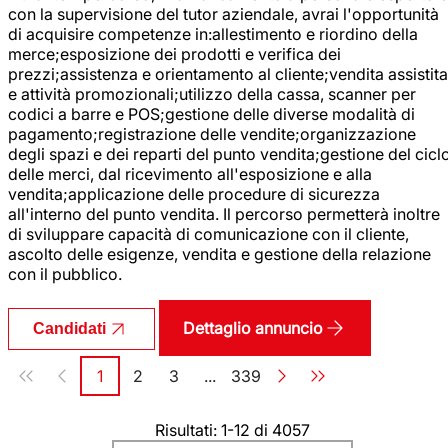
con la supervisione del tutor aziendale, avrai l'opportunità
di acquisire competenze in:allestimento e riordino della
merce;esposizione dei prodotti e verifica dei
prezzi;assistenza e orientamento al cliente;vendita assistita
e attività promozionali;utilizzo della cassa, scanner per
codici a barre e POS;gestione delle diverse modalità di
pagamento;registrazione delle vendite;organizzazione
degli spazi e dei reparti del punto vendita;gestione del cicl
delle merci, dal ricevimento all'esposizione e alla
vendita;applicazione delle procedure di sicurezza
all'interno del punto vendita. Il percorso permetterà inoltre
di sviluppare capacità di comunicazione con il cliente,
ascolto delle esigenze, vendita e gestione della relazione
con il pubblico.
Dettaglio annuncio
Candidati
Paginazione
1
2
3
...
339
Pagina
Pagina
Pagina
Pagina
Risultati: 1-12 di 4057