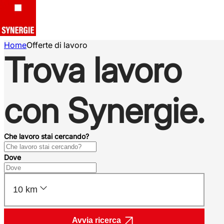
Home
Offerte di lavoro
Trova lavoro
con Synergie.
Che lavoro stai cercando?
Dove
10 km
Avvia ricerca