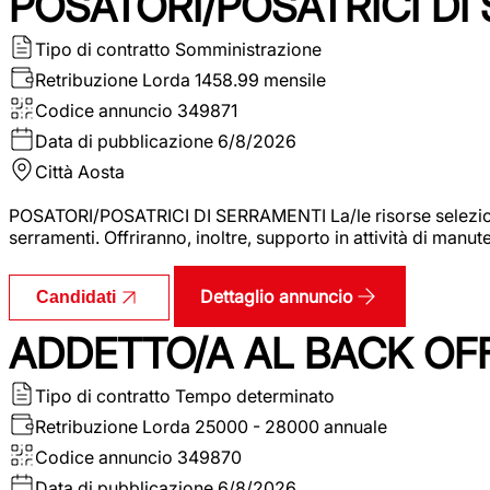
POSATORI/POSATRICI DI
Tipo di contratto
Somministrazione
Retribuzione Lorda
1458.99 mensile
Codice annuncio
349871
Data di pubblicazione
6/8/2026
Città
Aosta
POSATORI/POSATRICI DI SERRAMENTI La/le risorse selezionat
serramenti. Offriranno, inoltre, supporto in attività di man
Dettaglio annuncio
Candidati
ADDETTO/A AL BACK OF
Tipo di contratto
Tempo determinato
Retribuzione Lorda
25000 - 28000 annuale
Codice annuncio
349870
Data di pubblicazione
6/8/2026