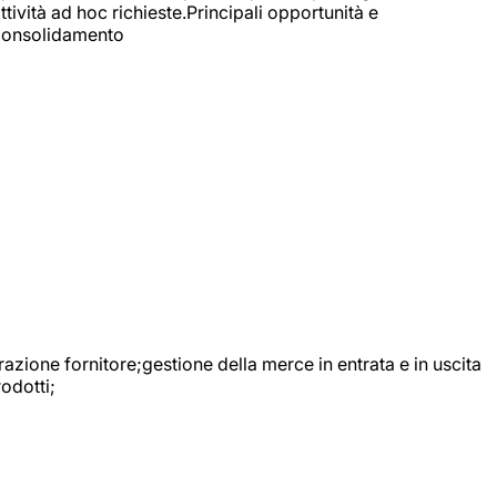
ttività ad hoc richieste.Principali opportunità e
e Consolidamento
urazione fornitore;gestione della merce in entrata e in uscita
odotti;