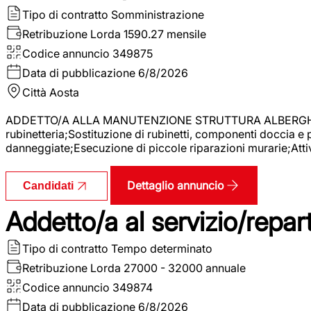
Tipo di contratto
Somministrazione
Retribuzione Lorda
1590.27 mensile
Codice annuncio
349875
Data di pubblicazione
6/8/2026
Città
Aosta
ADDETTO/A ALLA MANUTENZIONE STRUTTURA ALBERGHIERA La r
rubinetteria;Sostituzione di rubinetti, componenti doccia e
danneggiate;Esecuzione di piccole riparazioni murarie;Attivi
Dettaglio annuncio
Candidati
Addetto/a al servizio/repar
Tipo di contratto
Tempo determinato
Retribuzione Lorda
27000 - 32000 annuale
Codice annuncio
349874
Data di pubblicazione
6/8/2026