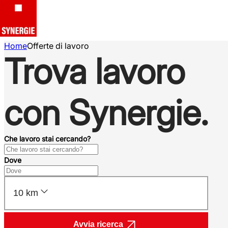
Home
Offerte di lavoro
Trova lavoro
con Synergie.
Che lavoro stai cercando?
Dove
10 km
Avvia ricerca