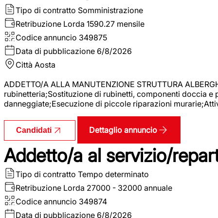
Tipo di contratto
Somministrazione
Retribuzione Lorda
1590.27 mensile
Codice annuncio
349875
Data di pubblicazione
6/8/2026
Città
Aosta
ADDETTO/A ALLA MANUTENZIONE STRUTTURA ALBERGHIERA La r
rubinetteria;Sostituzione di rubinetti, componenti doccia e
danneggiate;Esecuzione di piccole riparazioni murarie;Attivi
Dettaglio annuncio
Candidati
Addetto/a al servizio/repar
Tipo di contratto
Tempo determinato
Retribuzione Lorda
27000 - 32000 annuale
Codice annuncio
349874
Data di pubblicazione
6/8/2026