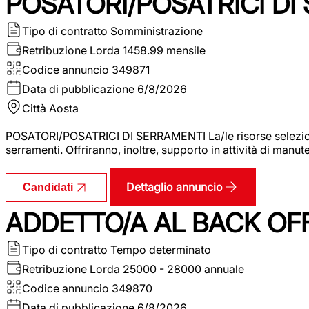
POSATORI/POSATRICI DI
Tipo di contratto
Somministrazione
Retribuzione Lorda
1458.99 mensile
Codice annuncio
349871
Data di pubblicazione
6/8/2026
Città
Aosta
POSATORI/POSATRICI DI SERRAMENTI La/le risorse selezionat
serramenti. Offriranno, inoltre, supporto in attività di man
Dettaglio annuncio
Candidati
ADDETTO/A AL BACK OF
Tipo di contratto
Tempo determinato
Retribuzione Lorda
25000 - 28000 annuale
Codice annuncio
349870
Data di pubblicazione
6/8/2026