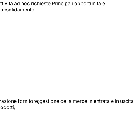
ttività ad hoc richieste.Principali opportunità e
e Consolidamento
urazione fornitore;gestione della merce in entrata e in uscita
odotti;