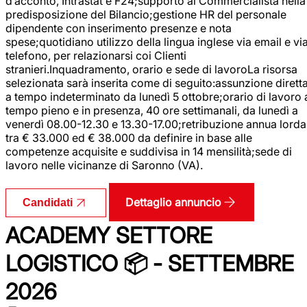
d’acconto, Intrastat e F24;supporto al Commercialista nella
predisposizione del Bilancio;gestione HR del personale
dipendente con inserimento presenze e nota
spese;quotidiano utilizzo della lingua inglese via email e vi
telefono, per relazionarsi coi Clienti
stranieri.Inquadramento, orario e sede di lavoroLa risorsa
selezionata sarà inserita come di seguito:assunzione dirett
a tempo indeterminato da lunedì 5 ottobre;orario di lavoro 
tempo pieno e in presenza, 40 ore settimanali, da lunedì a
venerdì 08.00-12.30 e 13.30-17.00;retribuzione annua lorda
tra € 33.000 ed € 38.000 da definire in base alle
competenze acquisite e suddivisa in 14 mensilità;sede di
lavoro nelle vicinanze di Saronno (VA).
Dettaglio annuncio
Candidati
ACADEMY SETTORE
LOGISTICO 📦 - SETTEMBRE
2026