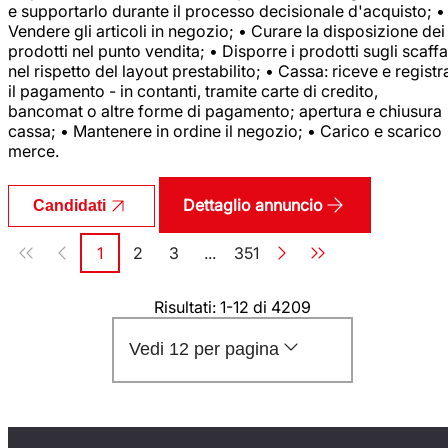
e supportarlo durante il processo decisionale d'acquisto; •
Vendere gli articoli in negozio; • Curare la disposizione dei
prodotti nel punto vendita; • Disporre i prodotti sugli scaffa
nel rispetto del layout prestabilito; • Cassa: riceve e registr
il pagamento - in contanti, tramite carte di credito,
bancomat o altre forme di pagamento; apertura e chiusura
cassa; • Mantenere in ordine il negozio; • Carico e scarico
merce.
Dettaglio annuncio
Candidati
Paginazione
1
2
3
...
351
Pagina
Pagina
Pagina
Pagina
Risultati: 1-12 di 4209
Vedi 12 per pagina