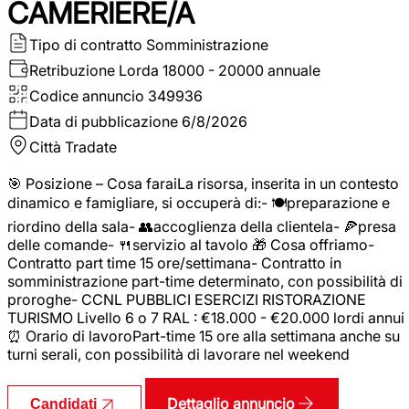
CAMERIERE/A
Tipo di contratto
Somministrazione
Retribuzione Lorda
18000 - 20000 annuale
Codice annuncio
349936
Data di pubblicazione
6/8/2026
Città
Tradate
🎯 Posizione – Cosa faraiLa risorsa, inserita in un contesto
dinamico e famigliare, si occuperà di:- 🍽️preparazione e
riordino della sala- 👥accoglienza della clientela- 🍕presa
delle comande- 🍴servizio al tavolo 🎁 Cosa offriamo-
Contratto part time 15 ore/settimana- Contratto in
somministrazione part-time determinato, con possibilità di
proroghe- CCNL PUBBLICI ESERCIZI RISTORAZIONE
TURISMO Livello 6 o 7 RAL : €18.000 - €20.000 lordi annui
⏰ Orario di lavoroPart-time 15 ore alla settimana anche su
turni serali, con possibilità di lavorare nel weekend
Dettaglio annuncio
Candidati