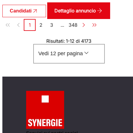
Dettaglio annuncio
Candidati
Paginazione
1
2
3
...
348
Pagina
Pagina
Pagina
Pagina
Risultati: 1-12 di 4173
Vedi 12 per pagina