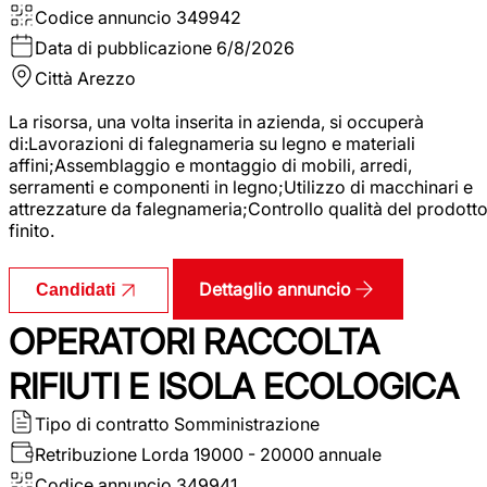
Codice annuncio
349942
Data di pubblicazione
6/8/2026
Città
Arezzo
La risorsa, una volta inserita in azienda, si occuperà
di:Lavorazioni di falegnameria su legno e materiali
affini;Assemblaggio e montaggio di mobili, arredi,
serramenti e componenti in legno;Utilizzo di macchinari e
attrezzature da falegnameria;Controllo qualità del prodott
finito.
Dettaglio annuncio
Candidati
OPERATORI RACCOLTA
RIFIUTI E ISOLA ECOLOGICA
Tipo di contratto
Somministrazione
Retribuzione Lorda
19000 - 20000 annuale
Codice annuncio
349941