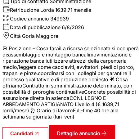
Tipo di contratto
Somministrazione
Retribuzione Lorda
1639.71 mensile
Codice annuncio
349939
Data di pubblicazione
6/8/2026
Città
Gorla Maggiore
🎯 Posizione – Cosa faraiLa risorsa selezionata si occuperà
di:assemblaggio e montaggio bancalimovimentazione e
riparazione bancaliutilizzare attrezzi della carpenteria
medio/leggera come cacciaviti, avvitatori, piedi di porco,
trapani e pinze.coordinarsi con i colleghi per garantire il
processo qualitativo e di produzione richiesto 🎁 Cosa
offriamoContratto in somministrazione determinato, con
possibilità di proroghe continuativeConcrete possibilità di
assunzione diretta in aziendaCCNL LEGNO E
ARREDAMENTO ARTIGIANATO Livello 4 (€ 1639,71
lordi/mese) ⏰ Orario di lavoroFull-time 40 ore alla
settimana su giornata (lun–ven)
Dettaglio annuncio
Candidati