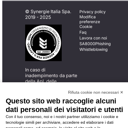
© Synergie Italia Spa.
Privacy policy
2019 - 2025
Modifica
preferenze
Cookie
Faq
Lavora con noi
SA8000
Phishing
Whistleblowing
In caso di
inadempimento da parte
della ApL delle
disposizioni
del Codice di Condotta, è
Rifiuta cookie non necessari ✕
possibile presentare un
Questo sito web raccoglie alcuni
reclamo
dati personali dei visitatori e utenti
all’Organismo di
Monitoraggio utilizzando
Con il tuo consenso, noi e i nostri partner utilizziamo i cookie e
una delle modalità
tecnologie simili per archiviare, accedere ed elaborare i dati
descritte al seguente