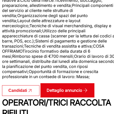
relative a:Ciclo della merce: ricevimento, stoccaggio,
preparazione, allestimento e vendita;Principali componenti
del servizio al cliente nelle strutture di
vendita;Organizzazione degli spazi del punto
vendita;Layout delle attrezzature e layout
merceologico;Tecniche di visual merchandising, display e
attività promozionali;Utilizzo delle principali
apparecchiature di cassa (scanner per la lettura dei codici 
barre, POS, ecc.);Sistemi di pagamento e gestione delle
transazioni;Tecniche di vendita assistita e attiva;COSA
OFFRIAMOTirocinio formativo della durata di 6
mesi;Rimborso spese di €700 mensili;Orario di lavoro di 3
ore settimanali, distribuite dal lunedì alla domenica second
la pianificazione del punto vendita, con riposi
compensativi;Opportunità di formazione e crescita
professionale in un contsede di lavoro: Massa;
Dettaglio annuncio
Candidati
OPERATORI/TRICI RACCOLTA
RIFIUTI