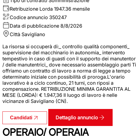
Tipo di contratto
Somministrazione
Retribuzione Lorda
1947.36 mensile
Codice annuncio
350247
Data di pubblicazione
8/8/2026
Città
Savigliano
La risorsa si occuperà di:_ controllo qualità componenti_
supervisione del macchinario in autonomia_ intervento
tempestivo in caso di guasti con il supporto dei manutentor
/ delle manutentrici_ dove necessario assemblaggio parti T
offriamo un contratto di lavoro a norma di legge a tempo
determinato iniziale con possibilità di proroga.L'orario
lavorativo è a ciclo continuo, 21 turni, con riposi a
compensazione. RETRIBUZIONE MINIMA GARANTITA AL
MESE (LORDA): € 1.947,36 Il luogo di lavoro è nelle
vicinanze di Savigliano (CN).
Dettaglio annuncio
Candidati
OPERAIO/ OPERAIA