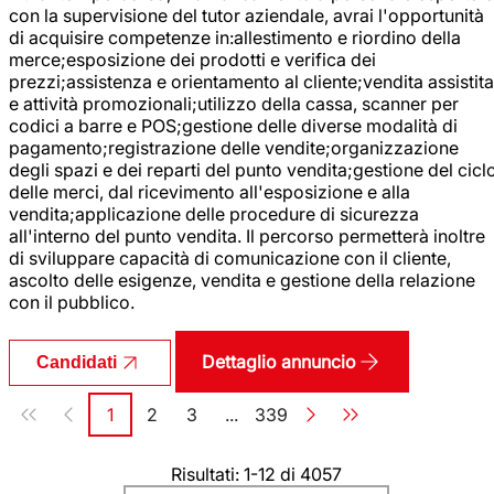
con la supervisione del tutor aziendale, avrai l'opportunità
di acquisire competenze in:allestimento e riordino della
merce;esposizione dei prodotti e verifica dei
prezzi;assistenza e orientamento al cliente;vendita assistita
e attività promozionali;utilizzo della cassa, scanner per
codici a barre e POS;gestione delle diverse modalità di
pagamento;registrazione delle vendite;organizzazione
degli spazi e dei reparti del punto vendita;gestione del cicl
delle merci, dal ricevimento all'esposizione e alla
vendita;applicazione delle procedure di sicurezza
all'interno del punto vendita. Il percorso permetterà inoltre
di sviluppare capacità di comunicazione con il cliente,
ascolto delle esigenze, vendita e gestione della relazione
con il pubblico.
Dettaglio annuncio
Candidati
Paginazione
1
2
3
...
339
Pagina
Pagina
Pagina
Pagina
Risultati: 1-12 di 4057