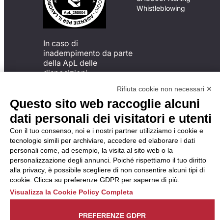
Whistleblowing
In caso di
inadempimento da parte
della ApL delle
disposizioni
del Codice di Condotta, è
Rifiuta cookie non necessari ✕
possibile presentare un
Questo sito web raccoglie alcuni
reclamo
all’Organismo di
dati personali dei visitatori e utenti
Monitoraggio utilizzando
Con il tuo consenso, noi e i nostri partner utilizziamo i cookie e
una delle modalità
tecnologie simili per archiviare, accedere ed elaborare i dati
descritte al seguente
personali come, ad esempio, la visita al sito web o la
indirizzo web
personalizzazione degli annunci. Poiché rispettiamo il tuo diritto
https://odm-
alla privacy, è possibile scegliere di non consentire alcuni tipi di
agenzielavoro.it/reclami/
.
cookie. Clicca su preferenze GDPR per saperne di più.
Visualizza la Cookie Policy Completa
PREFERENZE GDPR