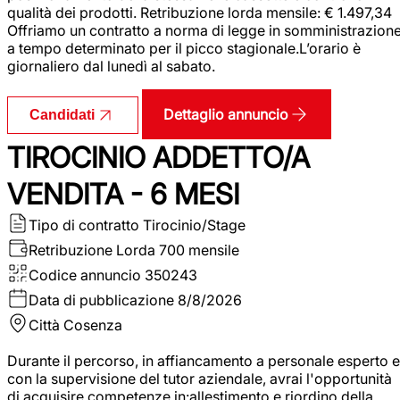
qualità dei prodotti. Retribuzione lorda mensile: € 1.497,34
Offriamo un contratto a norma di legge in somministrazion
a tempo determinato per il picco stagionale.L’orario è
giornaliero dal lunedì al sabato.
Dettaglio annuncio
Candidati
TIROCINIO ADDETTO/A
VENDITA - 6 MESI
Tipo di contratto
Tirocinio/Stage
Retribuzione Lorda
700 mensile
Codice annuncio
350243
Data di pubblicazione
8/8/2026
Città
Cosenza
Durante il percorso, in affiancamento a personale esperto e
con la supervisione del tutor aziendale, avrai l'opportunità
di acquisire competenze in:allestimento e riordino della