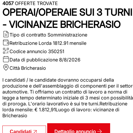
4057
OFFERTE TROVATE
OPERAI/OPERAIE SUI 3 TURNI
- VICINANZE BRICHERASIO
Tipo di contratto
Somministrazione
Retribuzione Lorda
1812.91 mensile
Codice annuncio
350251
Data di pubblicazione
8/8/2026
Città
Bricherasio
I candidati / le candidate dovranno occuparsi della
produzione e dell'assemblaggio di componenti per il setto
automotive. Ti offriamo un contratto di lavoro a norma di
legge a tempo determinato iniziale di 3 mesi con possibilità
di proroga. L'orario lavorativo è sui tre turni.Retribuzione
lorda mensile: € 1.812,91Luogo di lavoro: vicinanze di
Bricherasio
Dettaglio annuncio
Candidati