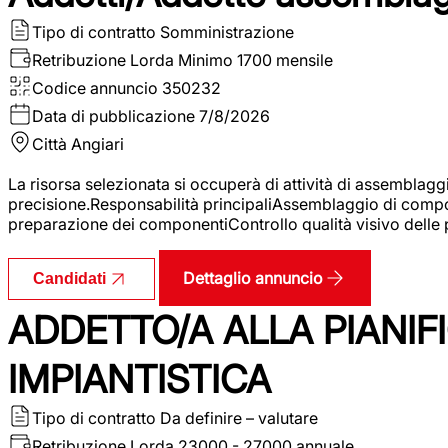
Tipo di contratto
Somministrazione
Retribuzione Lorda
Minimo 1700 mensile
Codice annuncio
350232
Data di pubblicazione
7/8/2026
Città
Angiari
La risorsa selezionata si occuperà di attività di assemblag
precisione.Responsabilità principaliAssemblaggio di compone
preparazione dei componentiControllo qualità visivo delle p
Dettaglio annuncio
Candidati
ADDETTO/A ALLA PIANIF
IMPIANTISTICA
Tipo di contratto
Da definire – valutare
Retribuzione Lorda
23000 - 27000 annuale