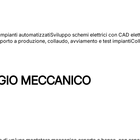
 impianti automatizzatiSviluppo schemi elettrici con CAD elet
orto a produzione, collaudo, avviamento e test impiantiColla
GIO MECCANICO
/una montatore meccanico esperto a banco, con esperienza c