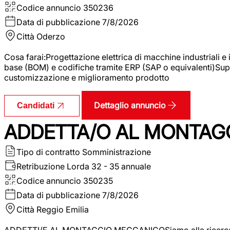
Codice annuncio
350236
Data di pubblicazione
7/8/2026
Città
Oderzo
Cosa farai:Progettazione elettrica di macchine industriali e
base (BOM) e codifiche tramite ERP (SAP o equivalenti)Supp
customizzazione e miglioramento prodotto
Dettaglio annuncio
Candidati
ADDETTA/O AL MONTAG
Tipo di contratto
Somministrazione
Retribuzione Lorda
32 - 35 annuale
Codice annuncio
350235
Data di pubblicazione
7/8/2026
Città
Reggio Emilia
ADDETTI/E AL MONTAGGIO MECCANICOSiamo alla ricerca di un