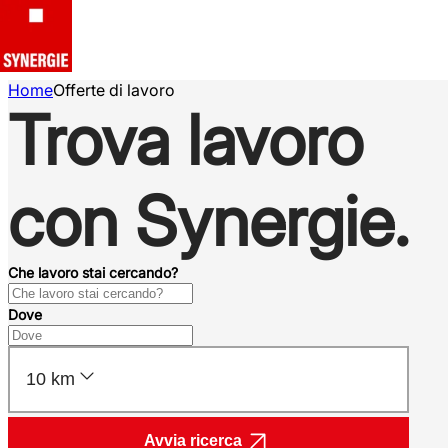
Home
Offerte di lavoro
Trova lavoro
con Synergie.
Che lavoro stai cercando?
Dove
10 km
Avvia ricerca