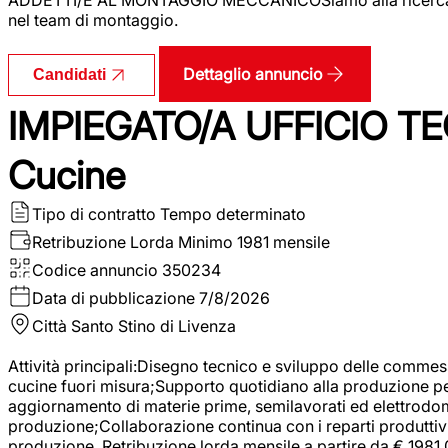
nel team di montaggio.
Dettaglio annuncio
Candidati
IMPIEGATO/A UFFICIO TEC
Cucine
Tipo di contratto
Tempo determinato
Retribuzione Lorda
Minimo 1981 mensile
Codice annuncio
350234
Data di pubblicazione
7/8/2026
Città
Santo Stino di Livenza
Attività principali:Disegno tecnico e sviluppo delle commes
cucine fuori misura;Supporto quotidiano alla produzione p
aggiornamento di materie prime, semilavorati ed elettrodom
produzione;Collaborazione continua con i reparti produttivi 
produzione. Retribuzione lorda mensile a partire da € 1981,