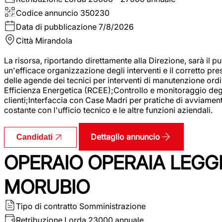
Codice annuncio
350230
Data di pubblicazione
7/8/2026
Città
Mirandola
La risorsa, riportando direttamente alla Direzione, sarà il pu
un'efficace organizzazione degli interventi e il corretto pr
delle agende dei tecnici per interventi di manutenzione ord
Efficienza Energetica (RCEE);Controllo e monitoraggio degli
clienti;Interfaccia con Case Madri per pratiche di avviamen
costante con l'ufficio tecnico e le altre funzioni aziendali.
Dettaglio annuncio
Candidati
OPERAIO OPERAIA LEGGE
MORUBIO
Tipo di contratto
Somministrazione
Retribuzione Lorda
23000 annuale