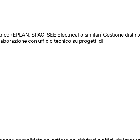
trico (EPLAN, SPAC, SEE Electrical o similari)Gestione distint
borazione con ufficio tecnico su progetti di
onsolidata nel settore dei riduttori o affini, da inserir