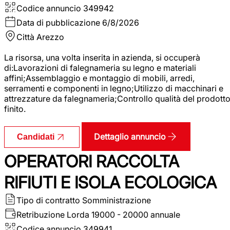
Codice annuncio
349942
Data di pubblicazione
6/8/2026
Città
Arezzo
La risorsa, una volta inserita in azienda, si occuperà
di:Lavorazioni di falegnameria su legno e materiali
affini;Assemblaggio e montaggio di mobili, arredi,
serramenti e componenti in legno;Utilizzo di macchinari e
attrezzature da falegnameria;Controllo qualità del prodott
finito.
Dettaglio annuncio
Candidati
OPERATORI RACCOLTA
RIFIUTI E ISOLA ECOLOGICA
Tipo di contratto
Somministrazione
Retribuzione Lorda
19000 - 20000 annuale
Codice annuncio
349941