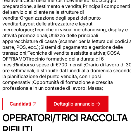
relative a:Ciclo della merce: ricevimento, stoccaggio,
preparazione, allestimento e vendita;Principali componenti
del servizio al cliente nelle strutture di
vendita;Organizzazione degli spazi del punto
vendita;Layout delle attrezzature e layout
merceologico;Tecniche di visual merchandising, display e
attività promozionali;Utilizzo delle principali
apparecchiature di cassa (scanner per la lettura dei codici 
barre, POS, ecc.);Sistemi di pagamento e gestione delle
transazioni;Tecniche di vendita assistita e attiva;COSA
OFFRIAMOTirocinio formativo della durata di 6
mesi;Rimborso spese di €700 mensili;Orario di lavoro di 3
ore settimanali, distribuite dal lunedì alla domenica second
la pianificazione del punto vendita, con riposi
compensativi;Opportunità di formazione e crescita
professionale in un contsede di lavoro: Massa;
Dettaglio annuncio
Candidati
OPERATORI/TRICI RACCOLTA
RIFIUTI