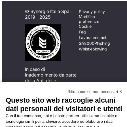
© Synergie Italia Spa.
Privacy policy
2019 - 2025
Modifica
preferenze
Cookie
Faq
Lavora con noi
SA8000
Phishing
Whistleblowing
In caso di
inadempimento da parte
della ApL delle
disposizioni
del Codice di Condotta, è
Rifiuta cookie non necessari ✕
possibile presentare un
Questo sito web raccoglie alcuni
reclamo
dati personali dei visitatori e utenti
all’Organismo di
Monitoraggio utilizzando
Con il tuo consenso, noi e i nostri partner utilizziamo i cookie e
una delle modalità
tecnologie simili per archiviare, accedere ed elaborare i dati
descritte al seguente