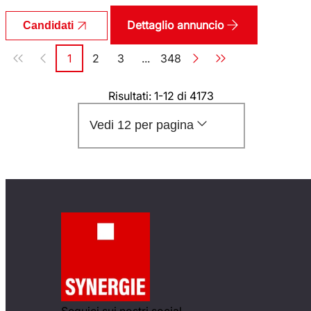
Dettaglio annuncio
Candidati
Paginazione
1
2
3
...
348
Pagina
Pagina
Pagina
Pagina
Risultati: 1-12 di 4173
Vedi 12 per pagina