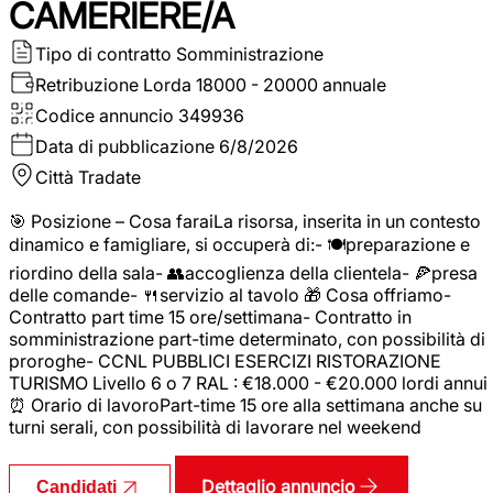
CAMERIERE/A
Tipo di contratto
Somministrazione
Retribuzione Lorda
18000 - 20000 annuale
Codice annuncio
349936
Data di pubblicazione
6/8/2026
Città
Tradate
🎯 Posizione – Cosa faraiLa risorsa, inserita in un contesto
dinamico e famigliare, si occuperà di:- 🍽️preparazione e
riordino della sala- 👥accoglienza della clientela- 🍕presa
delle comande- 🍴servizio al tavolo 🎁 Cosa offriamo-
Contratto part time 15 ore/settimana- Contratto in
somministrazione part-time determinato, con possibilità di
proroghe- CCNL PUBBLICI ESERCIZI RISTORAZIONE
TURISMO Livello 6 o 7 RAL : €18.000 - €20.000 lordi annui
⏰ Orario di lavoroPart-time 15 ore alla settimana anche su
turni serali, con possibilità di lavorare nel weekend
Dettaglio annuncio
Candidati