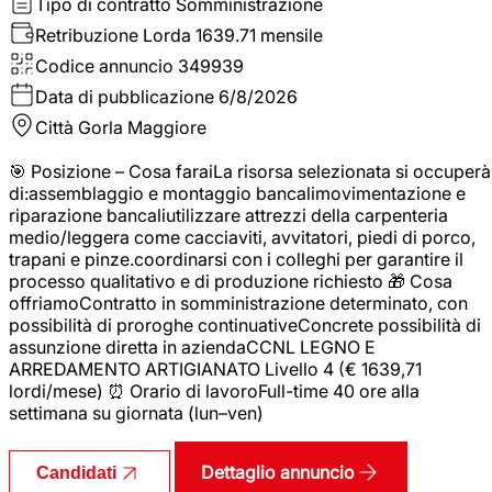
Tipo di contratto
Somministrazione
Retribuzione Lorda
1639.71 mensile
Codice annuncio
349939
Data di pubblicazione
6/8/2026
Città
Gorla Maggiore
🎯 Posizione – Cosa faraiLa risorsa selezionata si occuperà
di:assemblaggio e montaggio bancalimovimentazione e
riparazione bancaliutilizzare attrezzi della carpenteria
medio/leggera come cacciaviti, avvitatori, piedi di porco,
trapani e pinze.coordinarsi con i colleghi per garantire il
processo qualitativo e di produzione richiesto 🎁 Cosa
offriamoContratto in somministrazione determinato, con
possibilità di proroghe continuativeConcrete possibilità di
assunzione diretta in aziendaCCNL LEGNO E
ARREDAMENTO ARTIGIANATO Livello 4 (€ 1639,71
lordi/mese) ⏰ Orario di lavoroFull-time 40 ore alla
settimana su giornata (lun–ven)
Dettaglio annuncio
Candidati