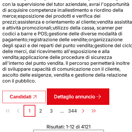
con la supervisione del tutor aziendale, avrai l'opportunità
di acquisire competenze in:allestimento e riordino della
merce;esposizione dei prodotti e verifica dei
prezzi;assistenza e orientamento al cliente;vendita assistita
e attività promozionali;utilizzo della cassa, scanner per
codici a barre e POS;gestione delle diverse modalità di
pagamento;registrazione delle vendite;organizzazione
degli spazi e dei reparti del punto vendita;gestione del cicl
delle merci, dal ricevimento all'esposizione e alla
vendita;applicazione delle procedure di sicurezza
all'interno del punto vendita. Il percorso permetterà inoltre
di sviluppare capacità di comunicazione con il cliente,
ascolto delle esigenze, vendita e gestione della relazione
con il pubblico.
Dettaglio annuncio
Candidati
Paginazione
1
2
3
...
344
Pagina
Pagina
Pagina
Pagina
Risultati: 1-12 di 4121