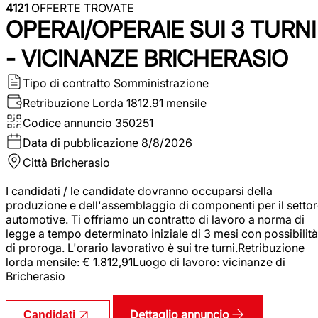
4121
OFFERTE TROVATE
OPERAI/OPERAIE SUI 3 TURNI
- VICINANZE BRICHERASIO
Tipo di contratto
Somministrazione
Retribuzione Lorda
1812.91 mensile
Codice annuncio
350251
Data di pubblicazione
8/8/2026
Città
Bricherasio
I candidati / le candidate dovranno occuparsi della
produzione e dell'assemblaggio di componenti per il setto
automotive. Ti offriamo un contratto di lavoro a norma di
legge a tempo determinato iniziale di 3 mesi con possibilità
di proroga. L'orario lavorativo è sui tre turni.Retribuzione
lorda mensile: € 1.812,91Luogo di lavoro: vicinanze di
Bricherasio
Dettaglio annuncio
Candidati