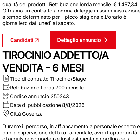
qualità dei prodotti. Retribuzione lorda mensile: € 1.497,34
Offriamo un contratto a norma di legge in somministrazion
a tempo determinato per il picco stagionale.L’orario è
giornaliero dal lunedì al sabato.
Dettaglio annuncio
Candidati
TIROCINIO ADDETTO/A
VENDITA - 6 MESI
Tipo di contratto
Tirocinio/Stage
Retribuzione Lorda
700 mensile
Codice annuncio
350243
Data di pubblicazione
8/8/2026
Città
Cosenza
Durante il percorso, in affiancamento a personale esperto e
con la supervisione del tutor aziendale, avrai l'opportunità
di acquisire competenze in:allestimento e riordino della