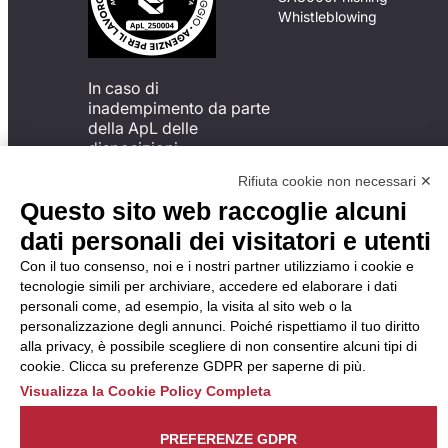
Whistleblowing
In caso di
inadempimento da parte
della ApL delle
disposizioni
del Codice di Condotta, è
Rifiuta cookie non necessari ✕
possibile presentare un
Questo sito web raccoglie alcuni
reclamo
all’Organismo di
dati personali dei visitatori e utenti
Monitoraggio utilizzando
Con il tuo consenso, noi e i nostri partner utilizziamo i cookie e
una delle modalità
tecnologie simili per archiviare, accedere ed elaborare i dati
descritte al seguente
personali come, ad esempio, la visita al sito web o la
indirizzo web
personalizzazione degli annunci. Poiché rispettiamo il tuo diritto
https://odm-
alla privacy, è possibile scegliere di non consentire alcuni tipi di
agenzielavoro.it/reclami/
.
cookie. Clicca su preferenze GDPR per saperne di più.
Visualizza la Cookie Policy Completa
PREFERENZE GDPR