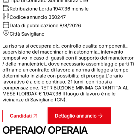
Tipo di contratto
Somministrazione
Retribuzione Lorda
1947.36 mensile
Codice annuncio
350247
Data di pubblicazione
8/8/2026
Città
Savigliano
La risorsa si occuperà di:_ controllo qualità componenti_
supervisione del macchinario in autonomia_ intervento
tempestivo in caso di guasti con il supporto dei manutentor
/ delle manutentrici_ dove necessario assemblaggio parti T
offriamo un contratto di lavoro a norma di legge a tempo
determinato iniziale con possibilità di proroga.L'orario
lavorativo è a ciclo continuo, 21 turni, con riposi a
compensazione. RETRIBUZIONE MINIMA GARANTITA AL
MESE (LORDA): € 1.947,36 Il luogo di lavoro è nelle
vicinanze di Savigliano (CN).
Dettaglio annuncio
Candidati
OPERAIO/ OPERAIA