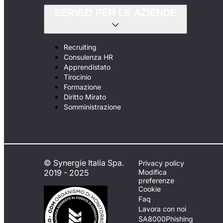
SERVIZI PER LE AZIENDE
Recruiting
Consulenza HR
Apprendistato
Tirocinio
Formazione
Diritto Mirato
Somministrazione
© Synergie Italia Spa.
Privacy policy
2019 - 2025
Modifica
preferenze
Cookie
Faq
Lavora con noi
SA8000
Phishing