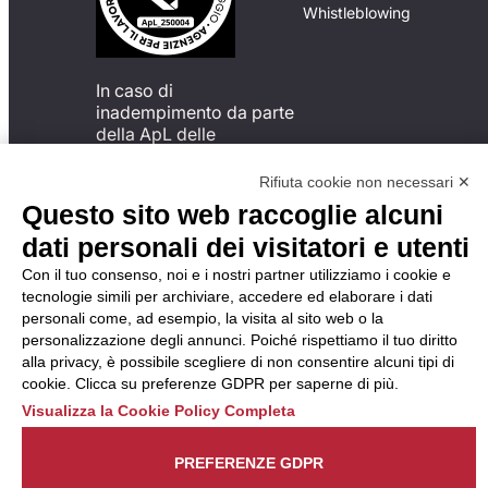
Whistleblowing
In caso di
inadempimento da parte
della ApL delle
disposizioni
del Codice di Condotta, è
Rifiuta cookie non necessari ✕
possibile presentare un
Questo sito web raccoglie alcuni
reclamo
dati personali dei visitatori e utenti
all’Organismo di
Monitoraggio utilizzando
Con il tuo consenso, noi e i nostri partner utilizziamo i cookie e
una delle modalità
tecnologie simili per archiviare, accedere ed elaborare i dati
descritte al seguente
personali come, ad esempio, la visita al sito web o la
indirizzo web
personalizzazione degli annunci. Poiché rispettiamo il tuo diritto
https://odm-
alla privacy, è possibile scegliere di non consentire alcuni tipi di
agenzielavoro.it/reclami/
.
cookie. Clicca su preferenze GDPR per saperne di più.
Visualizza la Cookie Policy Completa
PREFERENZE GDPR