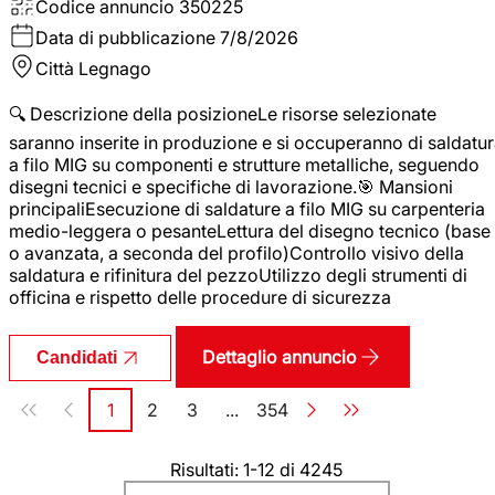
Codice annuncio
350225
Data di pubblicazione
7/8/2026
Città
Legnago
🔍 Descrizione della posizioneLe risorse selezionate
saranno inserite in produzione e si occuperanno di saldatu
a filo MIG su componenti e strutture metalliche, seguendo
disegni tecnici e specifiche di lavorazione.🎯 Mansioni
principaliEsecuzione di saldature a filo MIG su carpenteria
medio-leggera o pesanteLettura del disegno tecnico (base
o avanzata, a seconda del profilo)Controllo visivo della
saldatura e rifinitura del pezzoUtilizzo degli strumenti di
officina e rispetto delle procedure di sicurezza
Dettaglio annuncio
Candidati
Paginazione
1
2
3
...
354
Pagina
Pagina
Pagina
Pagina
Risultati: 1-12 di 4245