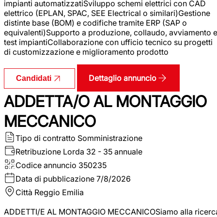
impianti automatizzatiSviluppo schemi elettrici con CAD
elettrico (EPLAN, SPAC, SEE Electrical o similari)Gestione
distinte base (BOM) e codifiche tramite ERP (SAP o
equivalenti)Supporto a produzione, collaudo, avviamento 
test impiantiCollaborazione con ufficio tecnico su progetti
di customizzazione e miglioramento prodotto
Dettaglio annuncio
Candidati
ADDETTA/O AL MONTAGGIO
MECCANICO
Tipo di contratto
Somministrazione
Retribuzione Lorda
32 - 35 annuale
Codice annuncio
350235
Data di pubblicazione
7/8/2026
Città
Reggio Emilia
ADDETTI/E AL MONTAGGIO MECCANICOSiamo alla ricerc