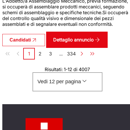
L'Addetto/a Assemblaggio Meccanico, previa formazione,
si occuperà di assemblare prodotti meccanici, seguendo
schemi di assemblaggio e specifiche tecniche.Si occuperà
del controllo qualità visivo e dimensionale dei pezzi
assemblati e di segnalare eventuali non conformità.
Dettaglio annuncio
Candidati
Paginazione
1
2
3
...
334
Pagina
Pagina
Pagina
Pagina
Risultati: 1-12 di 4007
Vedi 12 per pagina