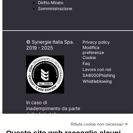
Diritto Mirato
Somministrazione
© Synergie Italia Spa.
Privacy policy
2019 - 2025
Modifica
preferenze
Cookie
Faq
Lavora con noi
SA8000
Phishing
Whistleblowing
In caso di
inadempimento da parte
della ApL delle
disposizioni
Rifiuta cookie non necessari ✕
del Codice di Condotta, è
possibile presentare un