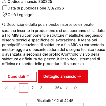
Codice annuncio
350225
Data di pubblicazione
7/8/2026
Città
Legnago
🔍 Descrizione della posizioneLe risorse selezionate
saranno inserite in produzione e si occuperanno di saldatu
a filo MIG su componenti e strutture metalliche, seguendo
disegni tecnici e specifiche di lavorazione.🎯 Mansioni
principaliEsecuzione di saldature a filo MIG su carpenteria
medio-leggera o pesanteLettura del disegno tecnico (base
o avanzata, a seconda del profilo)Controllo visivo della
saldatura e rifinitura del pezzoUtilizzo degli strumenti di
officina e rispetto delle procedure di sicurezza
Dettaglio annuncio
Candidati
Paginazione
1
2
3
...
354
Pagina
Pagina
Pagina
Pagina
Risultati: 1-12 di 4245