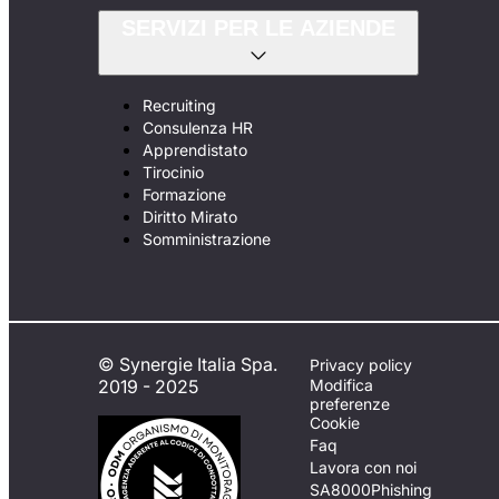
SERVIZI PER LE AZIENDE
Recruiting
Consulenza HR
Apprendistato
Tirocinio
Formazione
Diritto Mirato
Somministrazione
© Synergie Italia Spa.
Privacy policy
2019 - 2025
Modifica
preferenze
Cookie
Faq
Lavora con noi
SA8000
Phishing