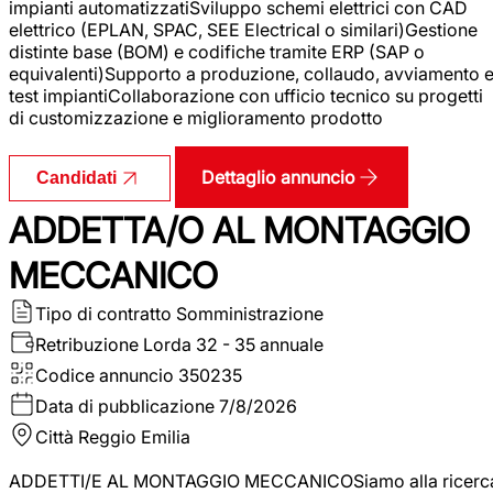
impianti automatizzatiSviluppo schemi elettrici con CAD
elettrico (EPLAN, SPAC, SEE Electrical o similari)Gestione
distinte base (BOM) e codifiche tramite ERP (SAP o
equivalenti)Supporto a produzione, collaudo, avviamento 
test impiantiCollaborazione con ufficio tecnico su progetti
di customizzazione e miglioramento prodotto
Dettaglio annuncio
Candidati
ADDETTA/O AL MONTAGGIO
MECCANICO
Tipo di contratto
Somministrazione
Retribuzione Lorda
32 - 35 annuale
Codice annuncio
350235
Data di pubblicazione
7/8/2026
Città
Reggio Emilia
ADDETTI/E AL MONTAGGIO MECCANICOSiamo alla ricerc