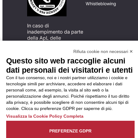
Whistleblowing
In caso di
inadempimento da parte
della ApL delle
disposizioni
del Codice di Condotta, è
Rifiuta cookie non necessari ✕
possibile presentare un
Questo sito web raccoglie alcuni
reclamo
dati personali dei visitatori e utenti
all’Organismo di
Monitoraggio utilizzando
Con il tuo consenso, noi e i nostri partner utilizziamo i cookie e
una delle modalità
tecnologie simili per archiviare, accedere ed elaborare i dati
descritte al seguente
personali come, ad esempio, la visita al sito web o la
indirizzo web
personalizzazione degli annunci. Poiché rispettiamo il tuo diritto
https://odm-
alla privacy, è possibile scegliere di non consentire alcuni tipi di
agenzielavoro.it/reclami/
.
cookie. Clicca su preferenze GDPR per saperne di più.
Visualizza la Cookie Policy Completa
PREFERENZE GDPR