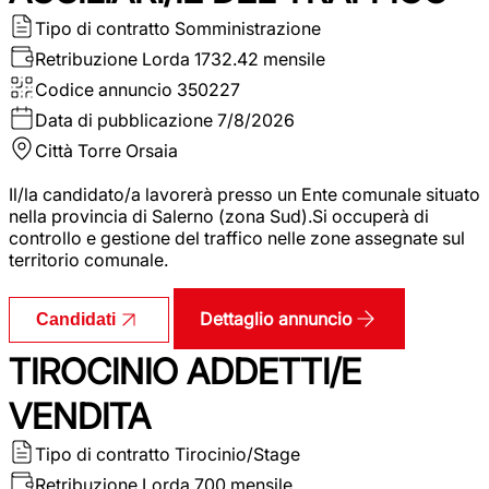
Tipo di contratto
Somministrazione
Retribuzione Lorda
1732.42 mensile
Codice annuncio
350227
Data di pubblicazione
7/8/2026
Città
Torre Orsaia
Il/la candidato/a lavorerà presso un Ente comunale situato
nella provincia di Salerno (zona Sud).Si occuperà di
controllo e gestione del traffico nelle zone assegnate sul
territorio comunale.
Dettaglio annuncio
Candidati
TIROCINIO ADDETTI/E
VENDITA
Tipo di contratto
Tirocinio/Stage
Retribuzione Lorda
700 mensile