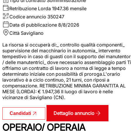
Tipo di contratto
Somministrazione
Retribuzione Lorda
1947.36 mensile
Codice annuncio
350247
Data di pubblicazione
8/8/2026
Città
Savigliano
La risorsa si occuperà di:_ controllo qualità componenti_
supervisione del macchinario in autonomia_ intervento
tempestivo in caso di guasti con il supporto dei manutentor
/ delle manutentrici_ dove necessario assemblaggio parti T
offriamo un contratto di lavoro a norma di legge a tempo
determinato iniziale con possibilità di proroga.L'orario
lavorativo è a ciclo continuo, 21 turni, con riposi a
compensazione. RETRIBUZIONE MINIMA GARANTITA AL
MESE (LORDA): € 1.947,36 Il luogo di lavoro è nelle
vicinanze di Savigliano (CN).
Dettaglio annuncio
Candidati
OPERAIO/ OPERAIA