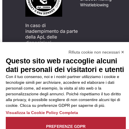
Whistleblowing
In caso di
inadempimento da parte
della ApL delle
disposizioni
del Codice di Condotta, è
Rifiuta cookie non necessari ✕
possibile presentare un
Questo sito web raccoglie alcuni
reclamo
all’Organismo di
dati personali dei visitatori e utenti
Monitoraggio utilizzando
Con il tuo consenso, noi e i nostri partner utilizziamo i cookie e
una delle modalità
tecnologie simili per archiviare, accedere ed elaborare i dati
descritte al seguente
personali come, ad esempio, la visita al sito web o la
indirizzo web
personalizzazione degli annunci. Poiché rispettiamo il tuo diritto
https://odm-
alla privacy, è possibile scegliere di non consentire alcuni tipi di
agenzielavoro.it/reclami/
.
cookie. Clicca su preferenze GDPR per saperne di più.
Visualizza la Cookie Policy Completa
PREFERENZE GDPR