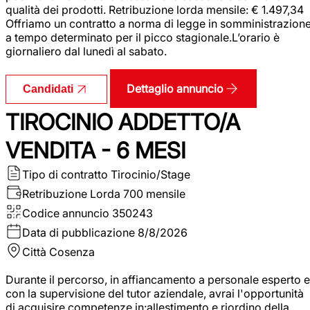
qualità dei prodotti. Retribuzione lorda mensile: € 1.497,34
Offriamo un contratto a norma di legge in somministrazion
a tempo determinato per il picco stagionale.L’orario è
giornaliero dal lunedì al sabato.
Dettaglio annuncio
Candidati
TIROCINIO ADDETTO/A
VENDITA - 6 MESI
Tipo di contratto
Tirocinio/Stage
Retribuzione Lorda
700 mensile
Codice annuncio
350243
Data di pubblicazione
8/8/2026
Città
Cosenza
Durante il percorso, in affiancamento a personale esperto e
con la supervisione del tutor aziendale, avrai l'opportunità
di acquisire competenze in:allestimento e riordino della