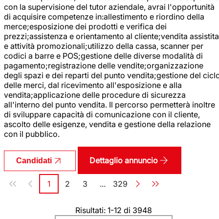
con la supervisione del tutor aziendale, avrai l'opportunità
di acquisire competenze in:allestimento e riordino della
merce;esposizione dei prodotti e verifica dei
prezzi;assistenza e orientamento al cliente;vendita assistita
e attività promozionali;utilizzo della cassa, scanner per
codici a barre e POS;gestione delle diverse modalità di
pagamento;registrazione delle vendite;organizzazione
degli spazi e dei reparti del punto vendita;gestione del cicl
delle merci, dal ricevimento all'esposizione e alla
vendita;applicazione delle procedure di sicurezza
all'interno del punto vendita. Il percorso permetterà inoltre
di sviluppare capacità di comunicazione con il cliente,
ascolto delle esigenze, vendita e gestione della relazione
con il pubblico.
Dettaglio annuncio
Candidati
Paginazione
1
2
3
...
329
Pagina
Pagina
Pagina
Pagina
Risultati: 1-12 di 3948