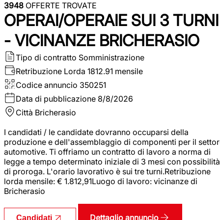
3948
OFFERTE TROVATE
OPERAI/OPERAIE SUI 3 TURNI
- VICINANZE BRICHERASIO
Tipo di contratto
Somministrazione
Retribuzione Lorda
1812.91 mensile
Codice annuncio
350251
Data di pubblicazione
8/8/2026
Città
Bricherasio
I candidati / le candidate dovranno occuparsi della
produzione e dell'assemblaggio di componenti per il setto
automotive. Ti offriamo un contratto di lavoro a norma di
legge a tempo determinato iniziale di 3 mesi con possibilità
di proroga. L'orario lavorativo è sui tre turni.Retribuzione
lorda mensile: € 1.812,91Luogo di lavoro: vicinanze di
Bricherasio
Dettaglio annuncio
Candidati