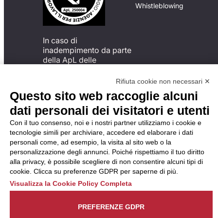
Whistleblowing
In caso di
inadempimento da parte
della ApL delle
disposizioni
del Codice di Condotta, è
Rifiuta cookie non necessari ✕
possibile presentare un
Questo sito web raccoglie alcuni
reclamo
dati personali dei visitatori e utenti
all’Organismo di
Monitoraggio utilizzando
Con il tuo consenso, noi e i nostri partner utilizziamo i cookie e
una delle modalità
tecnologie simili per archiviare, accedere ed elaborare i dati
descritte al seguente
personali come, ad esempio, la visita al sito web o la
indirizzo web
personalizzazione degli annunci. Poiché rispettiamo il tuo diritto
https://odm-
alla privacy, è possibile scegliere di non consentire alcuni tipi di
agenzielavoro.it/reclami/
.
cookie. Clicca su preferenze GDPR per saperne di più.
Visualizza la Cookie Policy Completa
PREFERENZE GDPR