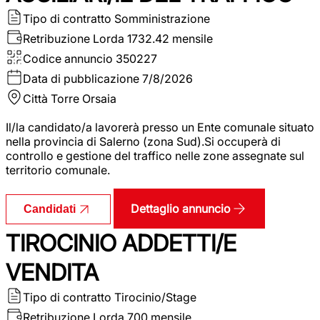
Tipo di contratto
Somministrazione
Retribuzione Lorda
1732.42 mensile
Codice annuncio
350227
Data di pubblicazione
7/8/2026
Città
Torre Orsaia
Il/la candidato/a lavorerà presso un Ente comunale situato
nella provincia di Salerno (zona Sud).Si occuperà di
controllo e gestione del traffico nelle zone assegnate sul
territorio comunale.
Dettaglio annuncio
Candidati
TIROCINIO ADDETTI/E
VENDITA
Tipo di contratto
Tirocinio/Stage
Retribuzione Lorda
700 mensile