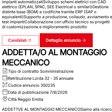
impianti automatizzatiSviluppo schemi elettrici con CAD
elettrico (EPLAN, SPAC, SEE Electrical o similari)Gestione
distinte base (BOM) e codifiche tramite ERP (SAP o
equivalenti)Supporto a produzione, collaudo, avviamento 
test impiantiCollaborazione con ufficio tecnico su progetti
di customizzazione e miglioramento prodotto
Dettaglio annuncio
Candidati
ADDETTA/O AL MONTAGGIO
MECCANICO
Tipo di contratto
Somministrazione
Retribuzione Lorda
32 - 35 annuale
Codice annuncio
350235
Data di pubblicazione
7/8/2026
Città
Reggio Emilia
ADDETTI/E AL MONTAGGIO MECCANICOSiamo alla ricerc