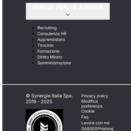
SERVIZI PER LE AZIENDE
Recruiting
Consulenza HR
Apprendistato
Tirocinio
Formazione
Diritto Mirato
Somministrazione
© Synergie Italia Spa.
Privacy policy
2019 - 2025
Modifica
preferenze
Cookie
Faq
Lavora con noi
SA8000
Phishing