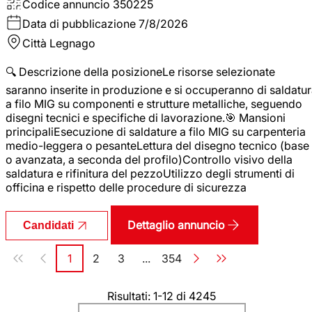
Codice annuncio
350225
Data di pubblicazione
7/8/2026
Città
Legnago
🔍 Descrizione della posizioneLe risorse selezionate
saranno inserite in produzione e si occuperanno di saldatu
a filo MIG su componenti e strutture metalliche, seguendo
disegni tecnici e specifiche di lavorazione.🎯 Mansioni
principaliEsecuzione di saldature a filo MIG su carpenteria
medio-leggera o pesanteLettura del disegno tecnico (base
o avanzata, a seconda del profilo)Controllo visivo della
saldatura e rifinitura del pezzoUtilizzo degli strumenti di
officina e rispetto delle procedure di sicurezza
Dettaglio annuncio
Candidati
Paginazione
1
2
3
...
354
Pagina
Pagina
Pagina
Pagina
Risultati: 1-12 di 4245