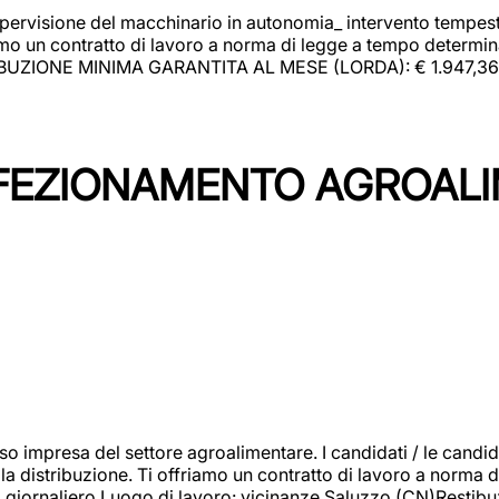
upervisione del macchinario in autonomia_ intervento tempesti
o un contratto di lavoro a norma di legge a tempo determinato
RIBUZIONE MINIMA GARANTITA AL MESE (LORDA): € 1.947,36 Il 
NFEZIONAMENTO AGROAL
so impresa del settore agroalimentare. I candidati / le can
la distribuzione. Ti offriamo un contratto di lavoro a norma d
io giornaliero.Luogo di lavoro: vicinanze Saluzzo (CN)Restibu