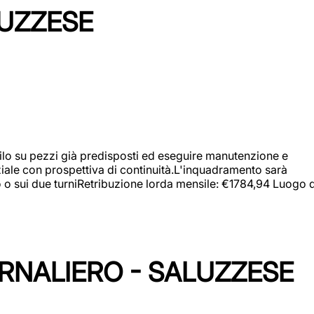
LUZZESE
a filo su pezzi già predisposti ed eseguire manutenzione e
iziale con prospettiva di continuità.L'inquadramento sarà
zo o sui due turniRetribuzione lorda mensile: €1784,94 Luogo d
ORNALIERO - SALUZZESE