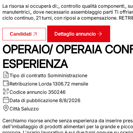
La risorsa si occuperà di:_ controllo qualità componenti_ s
manutentrici_ dove necessario assemblaggio parti Ti offriam
ciclo continuo, 21 turni, con riposi a compensazione. RET
Dettaglio annuncio
Candidati
OPERAIO/ OPERAIA CO
ESPERIENZA
Tipo di contratto
Somministrazione
Retribuzione Lorda
1306.72 mensile
Codice annuncio
350246
Data di pubblicazione
8/8/2026
Città
Saluzzo
Cerchiamo risorse anche senza esperienza da inserire pres
dell'imballaggio di prodotti alimentari per la grande e picco
proroga. L'orario lavorativo è sui due turni oppure su orar