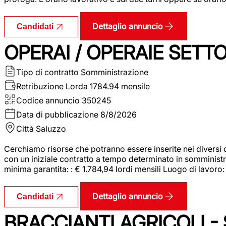
Dettaglio annuncio
Candidati
OPERAI / OPERAIE SET
Tipo di contratto
Somministrazione
Retribuzione Lorda
1784.94 mensile
Codice annuncio
350245
Data di pubblicazione
8/8/2026
Città
Saluzzo
Cerchiamo risorse che potranno essere inserite nei diversi 
con un iniziale contratto a tempo determinato in somministraz
minima garantita: : € 1.784,94 lordi mensili Luogo di lavoro
Dettaglio annuncio
Candidati
BRACCIANTI AGRICOLI -