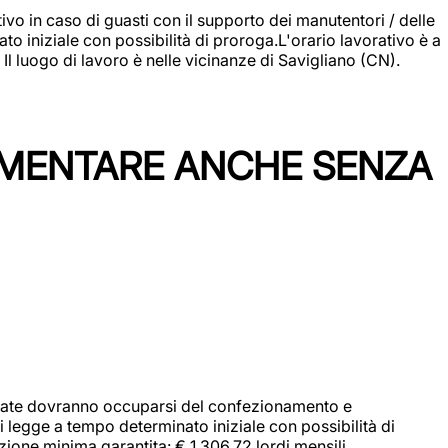
vo in caso di guasti con il supporto dei manutentori / delle
 iniziale con possibilità di proroga.L'orario lavorativo è a
luogo di lavoro è nelle vicinanze di Savigliano (CN).
IMENTARE ANCHE SENZA
didate dovranno occuparsi del confezionamento e
i legge a tempo determinato iniziale con possibilità di
zione minima garantita: € 1.306,72 lordi mensili