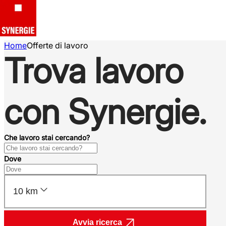
Home
Offerte di lavoro
Trova lavoro
con Synergie.
Che lavoro stai cercando?
Dove
10 km
Avvia ricerca