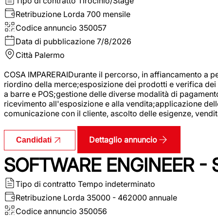
Tipo di contratto
Tirocinio/Stage
Retribuzione Lorda
700 mensile
Codice annuncio
350057
Data di pubblicazione
7/8/2026
Città
Palermo
COSA IMPARERAIDurante il percorso, in affiancamento a pers
riordino della merce;esposizione dei prodotti e verifica dei 
a barre e POS;gestione delle diverse modalità di pagamento;
ricevimento all'esposizione e alla vendita;applicazione dell
comunicazione con il cliente, ascolto delle esigenze, vendit
Dettaglio annuncio
Candidati
SOFTWARE ENGINEER - 
Tipo di contratto
Tempo indeterminato
Retribuzione Lorda
35000 - 462000 annuale
Codice annuncio
350056