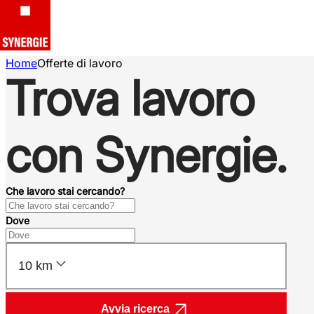
Home
Offerte di lavoro
Trova lavoro
con Synergie.
Che lavoro stai cercando?
Dove
10 km
Avvia ricerca