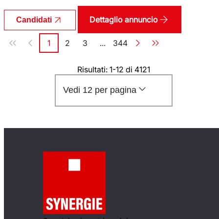
Dettaglio annuncio
Candidati
Paginazione
1
2
3
...
344
Pagina
Pagina
Pagina
Pagina
Risultati: 1-12 di 4121
Vedi 12 per pagina