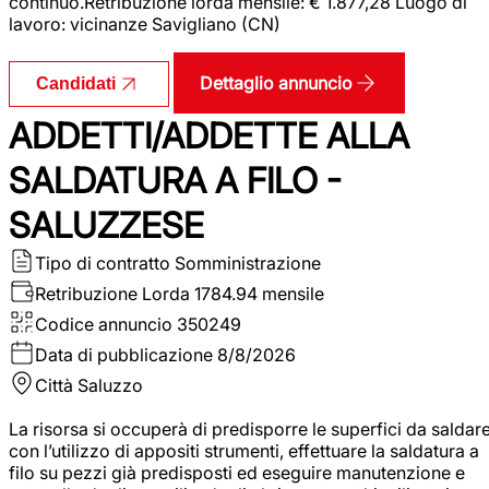
continuo.Retribuzione lorda mensile: € 1.877,28 Luogo di
lavoro: vicinanze Savigliano (CN)
Dettaglio annuncio
Candidati
ADDETTI/ADDETTE ALLA
SALDATURA A FILO -
SALUZZESE
Tipo di contratto
Somministrazione
Retribuzione Lorda
1784.94 mensile
Codice annuncio
350249
Data di pubblicazione
8/8/2026
Città
Saluzzo
La risorsa si occuperà di predisporre le superfici da saldar
con l’utilizzo di appositi strumenti, effettuare la saldatura a
filo su pezzi già predisposti ed eseguire manutenzione e