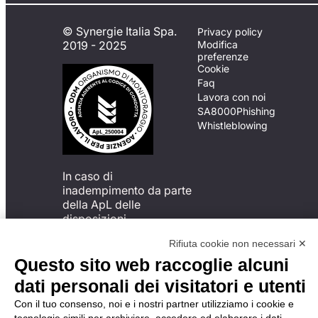
© Synergie Italia Spa.
Privacy policy
2019 - 2025
Modifica
preferenze
Cookie
Faq
Lavora con noi
SA8000
Phishing
Whistleblowing
In caso di
inadempimento da parte
della ApL delle
disposizioni
del Codice di Condotta, è
Rifiuta cookie non necessari ✕
possibile presentare un
reclamo
Questo sito web raccoglie alcuni
all’Organismo di
dati personali dei visitatori e utenti
Monitoraggio utilizzando
una delle modalità
Con il tuo consenso, noi e i nostri partner utilizziamo i cookie e