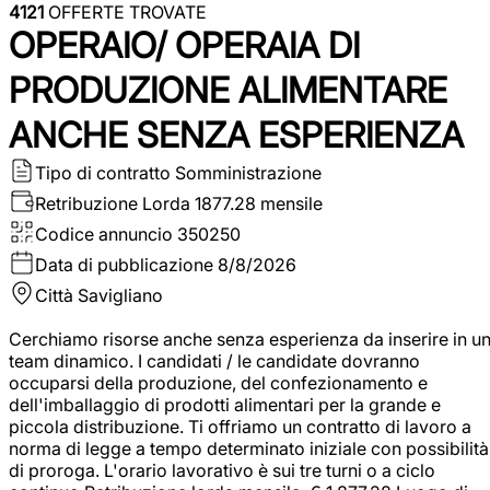
4121
OFFERTE TROVATE
OPERAIO/ OPERAIA DI
PRODUZIONE ALIMENTARE
ANCHE SENZA ESPERIENZA
Tipo di contratto
Somministrazione
Retribuzione Lorda
1877.28 mensile
Codice annuncio
350250
Data di pubblicazione
8/8/2026
Città
Savigliano
Cerchiamo risorse anche senza esperienza da inserire in u
team dinamico. I candidati / le candidate dovranno
occuparsi della produzione, del confezionamento e
dell'imballaggio di prodotti alimentari per la grande e
piccola distribuzione. Ti offriamo un contratto di lavoro a
norma di legge a tempo determinato iniziale con possibilità
di proroga. L'orario lavorativo è sui tre turni o a ciclo