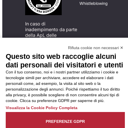
Whistleblowing
In caso di
inadempimento da parte
della ApL delle
disposizioni
del Codice di Condotta, è
Rifiuta cookie non necessari ✕
possibile presentare un
Questo sito web raccoglie alcuni
reclamo
dati personali dei visitatori e utenti
all’Organismo di
Monitoraggio utilizzando
Con il tuo consenso, noi e i nostri partner utilizziamo i cookie e
una delle modalità
tecnologie simili per archiviare, accedere ed elaborare i dati
descritte al seguente
personali come, ad esempio, la visita al sito web o la
indirizzo web
personalizzazione degli annunci. Poiché rispettiamo il tuo diritto
https://odm-
alla privacy, è possibile scegliere di non consentire alcuni tipi di
agenzielavoro.it/reclami/
.
cookie. Clicca su preferenze GDPR per saperne di più.
Visualizza la Cookie Policy Completa
PREFERENZE GDPR