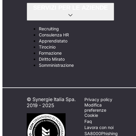
SERVIZI PER LE AZIENDE
Recruiting
Consulenza HR
Apprendistato
Tirocinio
Formazione
Diritto Mirato
Somministrazione
© Synergie Italia Spa.
Privacy policy
2019 - 2025
Modifica
preferenze
Cookie
Faq
Lavora con noi
SA8000
Phishing