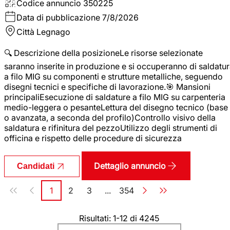
Codice annuncio
350225
Data di pubblicazione
7/8/2026
Città
Legnago
🔍 Descrizione della posizioneLe risorse selezionate
saranno inserite in produzione e si occuperanno di saldatu
a filo MIG su componenti e strutture metalliche, seguendo
disegni tecnici e specifiche di lavorazione.🎯 Mansioni
principaliEsecuzione di saldature a filo MIG su carpenteria
medio-leggera o pesanteLettura del disegno tecnico (base
o avanzata, a seconda del profilo)Controllo visivo della
saldatura e rifinitura del pezzoUtilizzo degli strumenti di
officina e rispetto delle procedure di sicurezza
Dettaglio annuncio
Candidati
Paginazione
1
2
3
...
354
Pagina
Pagina
Pagina
Pagina
Risultati: 1-12 di 4245