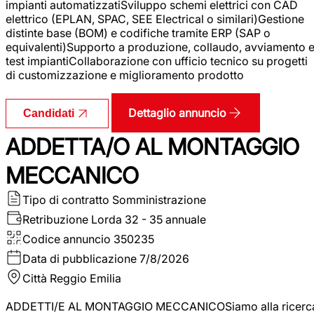
impianti automatizzatiSviluppo schemi elettrici con CAD
elettrico (EPLAN, SPAC, SEE Electrical o similari)Gestione
distinte base (BOM) e codifiche tramite ERP (SAP o
equivalenti)Supporto a produzione, collaudo, avviamento 
test impiantiCollaborazione con ufficio tecnico su progetti
di customizzazione e miglioramento prodotto
Dettaglio annuncio
Candidati
ADDETTA/O AL MONTAGGIO
MECCANICO
Tipo di contratto
Somministrazione
Retribuzione Lorda
32 - 35 annuale
Codice annuncio
350235
Data di pubblicazione
7/8/2026
Città
Reggio Emilia
ADDETTI/E AL MONTAGGIO MECCANICOSiamo alla ricerc