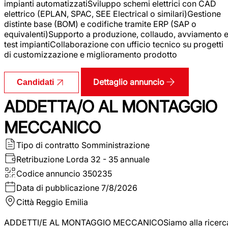
impianti automatizzatiSviluppo schemi elettrici con CAD
elettrico (EPLAN, SPAC, SEE Electrical o similari)Gestione
distinte base (BOM) e codifiche tramite ERP (SAP o
equivalenti)Supporto a produzione, collaudo, avviamento 
test impiantiCollaborazione con ufficio tecnico su progetti
di customizzazione e miglioramento prodotto
Dettaglio annuncio
Candidati
ADDETTA/O AL MONTAGGIO
MECCANICO
Tipo di contratto
Somministrazione
Retribuzione Lorda
32 - 35 annuale
Codice annuncio
350235
Data di pubblicazione
7/8/2026
Città
Reggio Emilia
ADDETTI/E AL MONTAGGIO MECCANICOSiamo alla ricerc