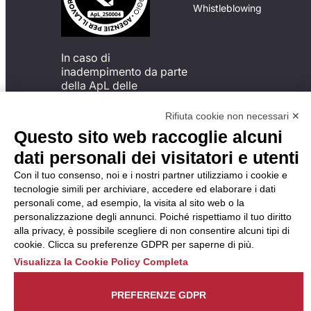
Whistleblowing
In caso di
inadempimento da parte
della ApL delle
disposizioni
del Codice di Condotta, è
Rifiuta cookie non necessari ✕
possibile presentare un
Questo sito web raccoglie alcuni
reclamo
dati personali dei visitatori e utenti
all’Organismo di
Monitoraggio utilizzando
Con il tuo consenso, noi e i nostri partner utilizziamo i cookie e
una delle modalità
tecnologie simili per archiviare, accedere ed elaborare i dati
descritte al seguente
personali come, ad esempio, la visita al sito web o la
indirizzo web
personalizzazione degli annunci. Poiché rispettiamo il tuo diritto
https://odm-
alla privacy, è possibile scegliere di non consentire alcuni tipi di
agenzielavoro.it/reclami/
.
cookie. Clicca su preferenze GDPR per saperne di più.
Visualizza la Cookie Policy Completa
PREFERENZE GDPR