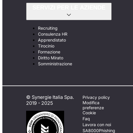
SERVIZI PER LE AZIENDE
Recruiting
Consulenza HR
Apprendistato
Tirocinio
Formazione
Diritto Mirato
Somministrazione
© Synergie Italia Spa.
Privacy policy
2019 - 2025
Modifica
preferenze
Cookie
Faq
Lavora con noi
SA8000
Phishing