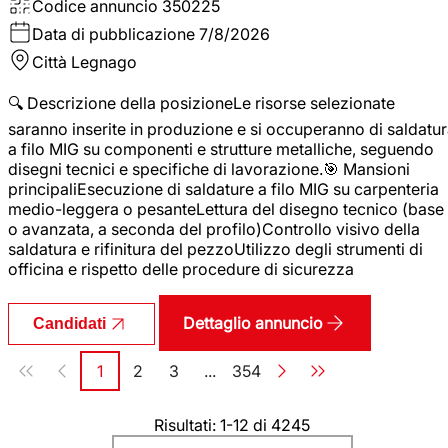
Codice annuncio
350225
Data di pubblicazione
7/8/2026
Città
Legnago
🔍 Descrizione della posizioneLe risorse selezionate
saranno inserite in produzione e si occuperanno di saldatu
a filo MIG su componenti e strutture metalliche, seguendo
disegni tecnici e specifiche di lavorazione.🎯 Mansioni
principaliEsecuzione di saldature a filo MIG su carpenteria
medio-leggera o pesanteLettura del disegno tecnico (base
o avanzata, a seconda del profilo)Controllo visivo della
saldatura e rifinitura del pezzoUtilizzo degli strumenti di
officina e rispetto delle procedure di sicurezza
Dettaglio annuncio
Candidati
Paginazione
1
2
3
...
354
Pagina
Pagina
Pagina
Pagina
Risultati: 1-12 di 4245