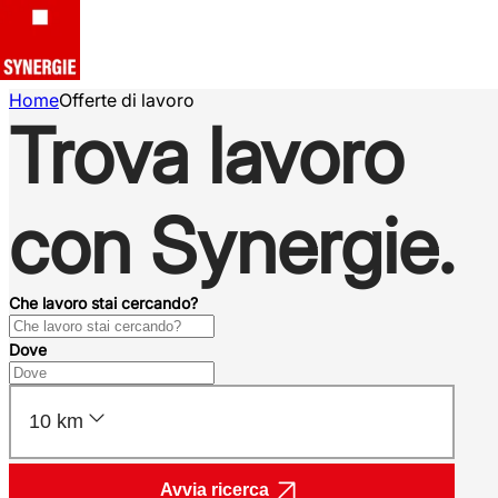
Home
Offerte di lavoro
Trova lavoro
con Synergie.
Che lavoro stai cercando?
Dove
10 km
Avvia ricerca