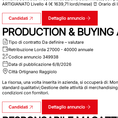
ARTIGIANATO Livello 4 (€ 1639,71 lordi/mese) ⏰ Orario di l
Dettaglio annuncio
Candidati
PRODUCTION & BUYING A
Tipo di contratto
Da definire – valutare
Retribuzione Lorda
27000 - 40000 annuale
Codice annuncio
349938
Data di pubblicazione
6/8/2026
Città
Ortignano Raggiolo
La risorsa, una volta inserita in azienda, si occuperà di: M
standard qualitativi;Gestione delle attività di merchandising
condizioni con fornitori.
Dettaglio annuncio
Candidati