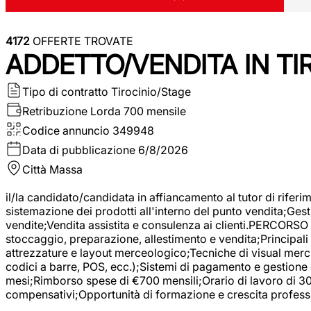
4172
OFFERTE TROVATE
ADDETTO/VENDITA IN T
Tipo di contratto
Tirocinio/Stage
Retribuzione Lorda
700 mensile
Codice annuncio
349948
Data di pubblicazione
6/8/2026
Città
Massa
il/la candidato/candidata in affiancamento al tutor di rifer
sistemazione dei prodotti all'interno del punto vendita;Gest
vendite;Vendita assistita e consulenza ai clienti.PERCORSO 
stoccaggio, preparazione, allestimento e vendita;Principali 
attrezzature e layout merceologico;Tecniche di visual mercha
codici a barre, POS, ecc.);Sistemi di pagamento e gestione 
mesi;Rimborso spese di €700 mensili;Orario di lavoro di 30 o
compensativi;Opportunità di formazione e crescita professi