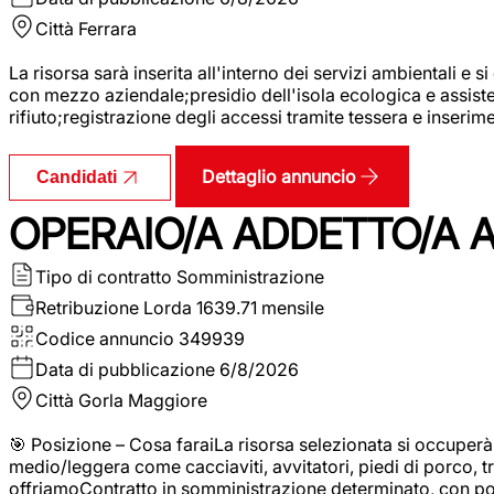
Città
Ferrara
La risorsa sarà inserita all'interno dei servizi ambientali e si
con mezzo aziendale;presidio dell'isola ecologica e assistenz
rifiuto;registrazione degli accessi tramite tessera e inserim
Dettaglio annuncio
Candidati
OPERAIO/A ADDETTO/A 
Tipo di contratto
Somministrazione
Retribuzione Lorda
1639.71 mensile
Codice annuncio
349939
Data di pubblicazione
6/8/2026
Città
Gorla Maggiore
🎯 Posizione – Cosa faraiLa risorsa selezionata si occuper
medio/leggera come cacciaviti, avvitatori, piedi di porco, t
offriamoContratto in somministrazione determinato, con p