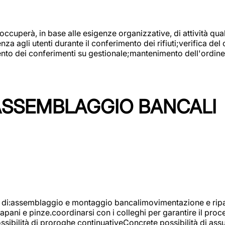
 occuperà, in base alle esigenze organizzative, di attività quali
a agli utenti durante il conferimento dei rifiuti;verifica del
ento dei conferimenti su gestionale;mantenimento dell'ordine, 
ASSEMBLAGGIO BANCALI
à di:assemblaggio e montaggio bancalimovimentazione e ripara
rapani e pinze.coordinarsi con i colleghi per garantire il pro
ossibilità di proroghe continuativeConcrete possibilità d