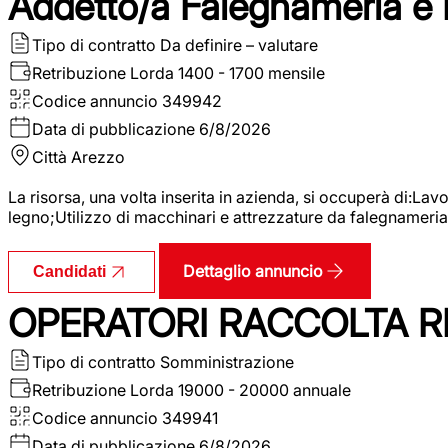
Addetto/a Falegnameria e
Tipo di contratto
Da definire – valutare
Retribuzione Lorda
1400 - 1700 mensile
Codice annuncio
349942
Data di pubblicazione
6/8/2026
Città
Arezzo
La risorsa, una volta inserita in azienda, si occuperà di:La
legno;Utilizzo di macchinari e attrezzature da falegnameria;
Dettaglio annuncio
Candidati
OPERATORI RACCOLTA RI
Tipo di contratto
Somministrazione
Retribuzione Lorda
19000 - 20000 annuale
Codice annuncio
349941
Data di pubblicazione
6/8/2026