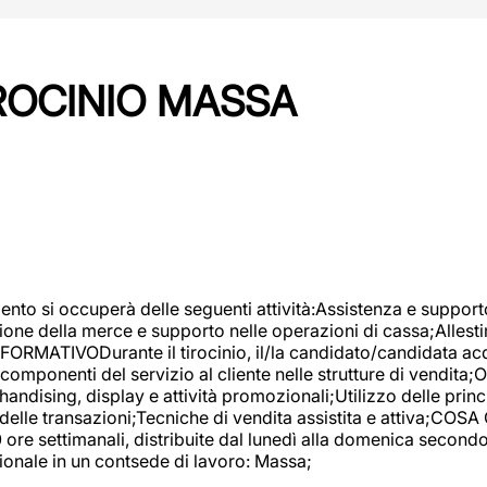
IROCINIO MASSA
imento si occuperà delle seguenti attività:Assistenza e support
ione della merce e supporto nelle operazioni di cassa;Allesti
FORMATIVODurante il tirocinio, il/la candidato/candidata acq
componenti del servizio al cliente nelle strutture di vendita
ndising, display e attività promozionali;Utilizzo delle princi
delle transazioni;Tecniche di vendita assistita e attiva;COS
re settimanali, distribuite dal lunedì alla domenica secondo 
onale in un contsede di lavoro: Massa;