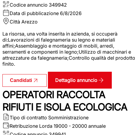
Codice annuncio
349942
Data di pubblicazione
6/8/2026
Città
Arezzo
La risorsa, una volta inserita in azienda, si occuperà
di:Lavorazioni di falegnameria su legno e materiali
affini;Assemblaggio e montaggio di mobili, arredi,
serramenti e componenti in legno;Utilizzo di macchinari e
attrezzature da falegnameria;Controllo qualità del prodott
finito.
Dettaglio annuncio
Candidati
OPERATORI RACCOLTA
RIFIUTI E ISOLA ECOLOGICA
Tipo di contratto
Somministrazione
Retribuzione Lorda
19000 - 20000 annuale
Codice annuncio
349941