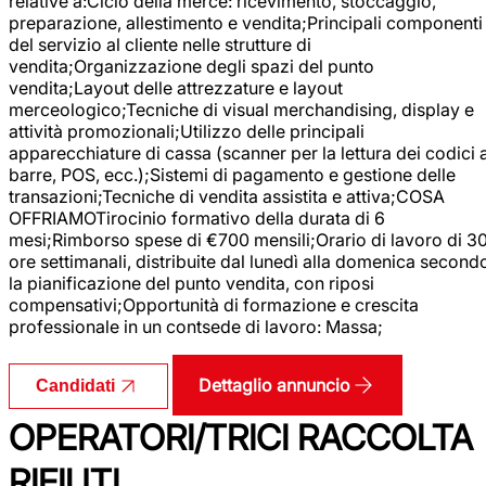
relative a:Ciclo della merce: ricevimento, stoccaggio,
preparazione, allestimento e vendita;Principali componenti
del servizio al cliente nelle strutture di
vendita;Organizzazione degli spazi del punto
vendita;Layout delle attrezzature e layout
merceologico;Tecniche di visual merchandising, display e
attività promozionali;Utilizzo delle principali
apparecchiature di cassa (scanner per la lettura dei codici 
barre, POS, ecc.);Sistemi di pagamento e gestione delle
transazioni;Tecniche di vendita assistita e attiva;COSA
OFFRIAMOTirocinio formativo della durata di 6
mesi;Rimborso spese di €700 mensili;Orario di lavoro di 3
ore settimanali, distribuite dal lunedì alla domenica second
la pianificazione del punto vendita, con riposi
compensativi;Opportunità di formazione e crescita
professionale in un contsede di lavoro: Massa;
Dettaglio annuncio
Candidati
OPERATORI/TRICI RACCOLTA
RIFIUTI