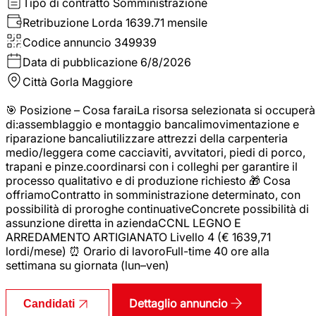
Tipo di contratto
Somministrazione
Retribuzione Lorda
1639.71 mensile
Codice annuncio
349939
Data di pubblicazione
6/8/2026
Città
Gorla Maggiore
🎯 Posizione – Cosa faraiLa risorsa selezionata si occuperà
di:assemblaggio e montaggio bancalimovimentazione e
riparazione bancaliutilizzare attrezzi della carpenteria
medio/leggera come cacciaviti, avvitatori, piedi di porco,
trapani e pinze.coordinarsi con i colleghi per garantire il
processo qualitativo e di produzione richiesto 🎁 Cosa
offriamoContratto in somministrazione determinato, con
possibilità di proroghe continuativeConcrete possibilità di
assunzione diretta in aziendaCCNL LEGNO E
ARREDAMENTO ARTIGIANATO Livello 4 (€ 1639,71
lordi/mese) ⏰ Orario di lavoroFull-time 40 ore alla
settimana su giornata (lun–ven)
Dettaglio annuncio
Candidati