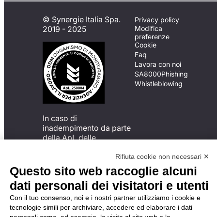
© Synergie Italia Spa.
Privacy policy
2019 - 2025
Modifica
preferenze
Cookie
Faq
Lavora con noi
SA8000
Phishing
Whistleblowing
In caso di
inadempimento da parte
della ApL delle
disposizioni
del Codice di Condotta, è
Rifiuta cookie non necessari ✕
possibile presentare un
Questo sito web raccoglie alcuni
reclamo
dati personali dei visitatori e utenti
all’Organismo di
Monitoraggio utilizzando
Con il tuo consenso, noi e i nostri partner utilizziamo i cookie e
una delle modalità
tecnologie simili per archiviare, accedere ed elaborare i dati
descritte al seguente