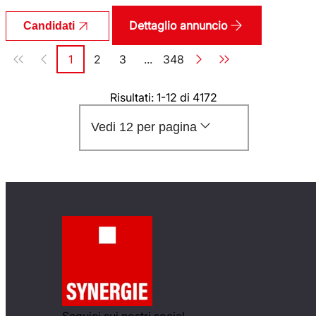
Dettaglio annuncio
Candidati
Paginazione
1
2
3
...
348
Pagina
Pagina
Pagina
Pagina
Risultati: 1-12 di 4172
Vedi 12 per pagina