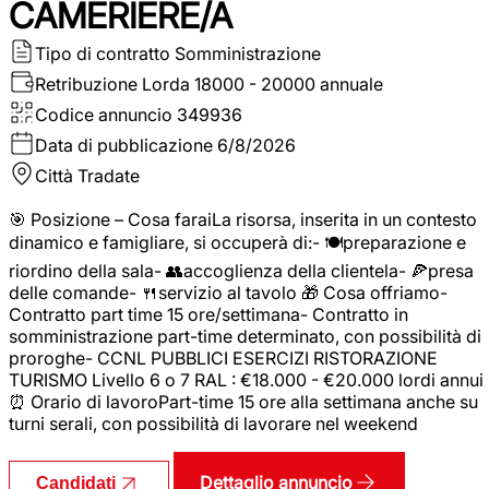
CAMERIERE/A
Tipo di contratto
Somministrazione
Retribuzione Lorda
18000 - 20000 annuale
Codice annuncio
349936
Data di pubblicazione
6/8/2026
Città
Tradate
🎯 Posizione – Cosa faraiLa risorsa, inserita in un contesto
dinamico e famigliare, si occuperà di:- 🍽️preparazione e
riordino della sala- 👥accoglienza della clientela- 🍕presa
delle comande- 🍴servizio al tavolo 🎁 Cosa offriamo-
Contratto part time 15 ore/settimana- Contratto in
somministrazione part-time determinato, con possibilità di
proroghe- CCNL PUBBLICI ESERCIZI RISTORAZIONE
TURISMO Livello 6 o 7 RAL : €18.000 - €20.000 lordi annui
⏰ Orario di lavoroPart-time 15 ore alla settimana anche su
turni serali, con possibilità di lavorare nel weekend
Dettaglio annuncio
Candidati