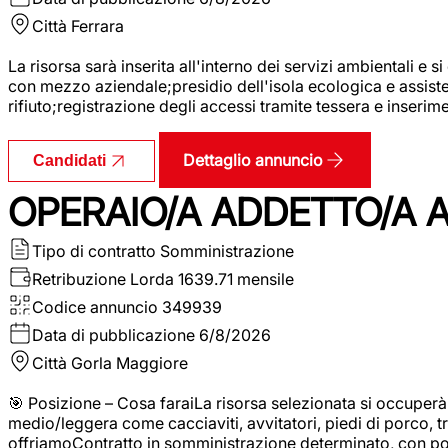
Città
Ferrara
La risorsa sarà inserita all'interno dei servizi ambientali e si
con mezzo aziendale;presidio dell'isola ecologica e assistenz
rifiuto;registrazione degli accessi tramite tessera e inserim
Dettaglio annuncio
Candidati
OPERAIO/A ADDETTO/A 
Tipo di contratto
Somministrazione
Retribuzione Lorda
1639.71 mensile
Codice annuncio
349939
Data di pubblicazione
6/8/2026
Città
Gorla Maggiore
🎯 Posizione – Cosa faraiLa risorsa selezionata si occuper
medio/leggera come cacciaviti, avvitatori, piedi di porco, t
offriamoContratto in somministrazione determinato, con p