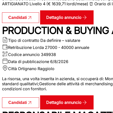
ARTIGIANATO Livello 4 (€ 1639,71 lordi/mese) ⏰ Orario di l
Dettaglio annuncio
Candidati
PRODUCTION & BUYING A
Tipo di contratto
Da definire – valutare
Retribuzione Lorda
27000 - 40000 annuale
Codice annuncio
349938
Data di pubblicazione
6/8/2026
Città
Ortignano Raggiolo
La risorsa, una volta inserita in azienda, si occuperà di: M
standard qualitativi;Gestione delle attività di merchandising
condizioni con fornitori.
Dettaglio annuncio
Candidati