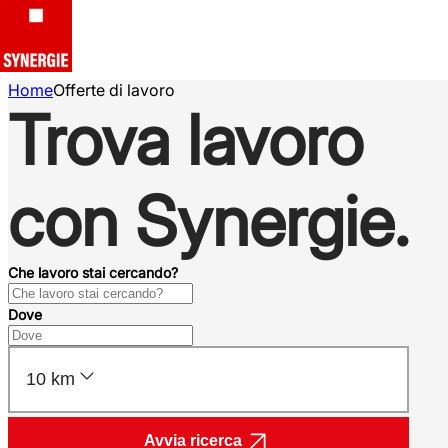
Home
Offerte di lavoro
Trova lavoro
con Synergie.
Che lavoro stai cercando?
Dove
10 km
Avvia ricerca