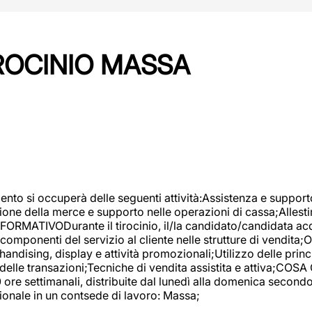
IROCINIO MASSA
imento si occuperà delle seguenti attività:Assistenza e support
ione della merce e supporto nelle operazioni di cassa;Allesti
FORMATIVODurante il tirocinio, il/la candidato/candidata acq
componenti del servizio al cliente nelle strutture di vendita
ndising, display e attività promozionali;Utilizzo delle princi
delle transazioni;Tecniche di vendita assistita e attiva;COS
re settimanali, distribuite dal lunedì alla domenica secondo 
onale in un contsede di lavoro: Massa;