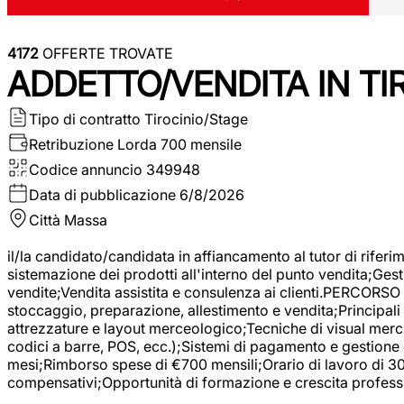
4172
OFFERTE TROVATE
ADDETTO/VENDITA IN T
Tipo di contratto
Tirocinio/Stage
Retribuzione Lorda
700 mensile
Codice annuncio
349948
Data di pubblicazione
6/8/2026
Città
Massa
il/la candidato/candidata in affiancamento al tutor di rifer
sistemazione dei prodotti all'interno del punto vendita;Gest
vendite;Vendita assistita e consulenza ai clienti.PERCORSO 
stoccaggio, preparazione, allestimento e vendita;Principali 
attrezzature e layout merceologico;Tecniche di visual mercha
codici a barre, POS, ecc.);Sistemi di pagamento e gestione 
mesi;Rimborso spese di €700 mensili;Orario di lavoro di 30 o
compensativi;Opportunità di formazione e crescita professi