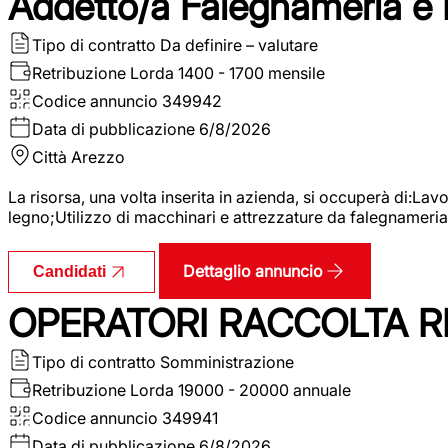
Addetto/a Falegnameria e
Tipo di contratto
Da definire – valutare
Retribuzione Lorda
1400 - 1700 mensile
Codice annuncio
349942
Data di pubblicazione
6/8/2026
Città
Arezzo
La risorsa, una volta inserita in azienda, si occuperà di:La
legno;Utilizzo di macchinari e attrezzature da falegnameria;
Dettaglio annuncio
Candidati
OPERATORI RACCOLTA RI
Tipo di contratto
Somministrazione
Retribuzione Lorda
19000 - 20000 annuale
Codice annuncio
349941
Data di pubblicazione
6/8/2026