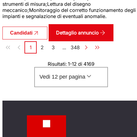
strumenti di misura;Lettura del disegno
meccanico;Monitoraggio del corretto funzionamento degli
impianti e segnalazione di eventuali anomalie.
Dettaglio annuncio
Candidati
Paginazione
1
2
3
...
348
Pagina
Pagina
Pagina
Pagina
Risultati: 1-12 di 4169
Vedi 12 per pagina