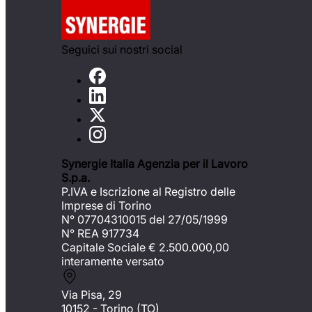
Seguici sui nostri social
Synergie Italia Agenzia per il Lavoro
S.p.a.
P.IVA e Iscrizione al Registro delle
Imprese di Torino
N° 07704310015 del 27/05/1999
N° REA 917734
Capitale Sociale €
2.500.000,00
interamente versato
Via Pisa, 29
10152 - Torino (TO)