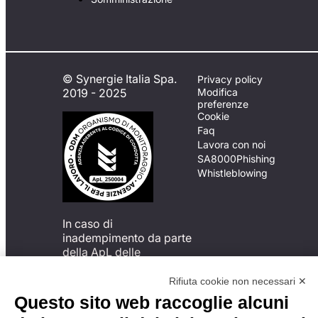
© Synergie Italia Spa.
Privacy policy
2019 - 2025
Modifica
preferenze
Cookie
Faq
Lavora con noi
SA8000
Phishing
Whistleblowing
In caso di
inadempimento da parte
della ApL delle
disposizioni
del Codice di Condotta, è
Rifiuta cookie non necessari ✕
possibile presentare un
Questo sito web raccoglie alcuni
reclamo