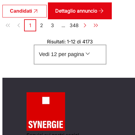
Dettaglio annuncio
Candidati
Paginazione
1
2
3
...
348
Pagina
Pagina
Pagina
Pagina
Risultati: 1-12 di 4173
Vedi 12 per pagina