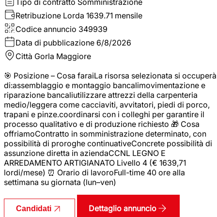
Tipo di contratto
Somministrazione
Retribuzione Lorda
1639.71 mensile
Codice annuncio
349939
Data di pubblicazione
6/8/2026
Città
Gorla Maggiore
🎯 Posizione – Cosa faraiLa risorsa selezionata si occuperà
di:assemblaggio e montaggio bancalimovimentazione e
riparazione bancaliutilizzare attrezzi della carpenteria
medio/leggera come cacciaviti, avvitatori, piedi di porco,
trapani e pinze.coordinarsi con i colleghi per garantire il
processo qualitativo e di produzione richiesto 🎁 Cosa
offriamoContratto in somministrazione determinato, con
possibilità di proroghe continuativeConcrete possibilità di
assunzione diretta in aziendaCCNL LEGNO E
ARREDAMENTO ARTIGIANATO Livello 4 (€ 1639,71
lordi/mese) ⏰ Orario di lavoroFull-time 40 ore alla
settimana su giornata (lun–ven)
Dettaglio annuncio
Candidati