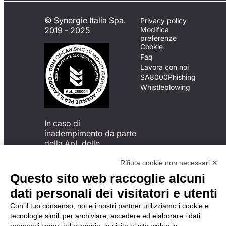
© Synergie Italia Spa.
Privacy policy
2019 - 2025
Modifica
preferenze
Cookie
Faq
Lavora con noi
SA8000
Phishing
Whistleblowing
In caso di
inadempimento da parte
della ApL delle
disposizioni
del Codice di Condotta, è
Rifiuta cookie non necessari ✕
possibile presentare un
Questo sito web raccoglie alcuni
reclamo
dati personali dei visitatori e utenti
all’Organismo di
Monitoraggio utilizzando
Con il tuo consenso, noi e i nostri partner utilizziamo i cookie e
una delle modalità
tecnologie simili per archiviare, accedere ed elaborare i dati
descritte al seguente