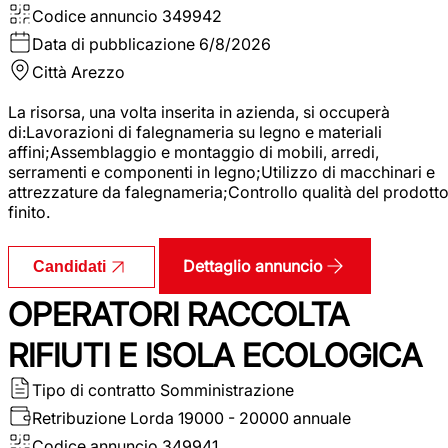
Codice annuncio
349942
Data di pubblicazione
6/8/2026
Città
Arezzo
La risorsa, una volta inserita in azienda, si occuperà
di:Lavorazioni di falegnameria su legno e materiali
affini;Assemblaggio e montaggio di mobili, arredi,
serramenti e componenti in legno;Utilizzo di macchinari e
attrezzature da falegnameria;Controllo qualità del prodott
finito.
Dettaglio annuncio
Candidati
OPERATORI RACCOLTA
RIFIUTI E ISOLA ECOLOGICA
Tipo di contratto
Somministrazione
Retribuzione Lorda
19000 - 20000 annuale
Codice annuncio
349941