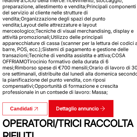
relative a:Ciclo della merce: ricevimento, stoccaggio,
preparazione, allestimento e vendita;Principali componenti
del servizio al cliente nelle strutture di
vendita;Organizzazione degli spazi del punto
vendita;Layout delle attrezzature e layout
merceologico;Tecniche di visual merchandising, display e
attività promozionali;Utilizzo delle principali
apparecchiature di cassa (scanner per la lettura dei codici 
barre, POS, ecc.);Sistemi di pagamento e gestione delle
transazioni;Tecniche di vendita assistita e attiva;COSA
OFFRIAMOTirocinio formativo della durata di 6
mesi;Rimborso spese di €700 mensili;Orario di lavoro di 3
ore settimanali, distribuite dal lunedì alla domenica second
la pianificazione del punto vendita, con riposi
compensativi;Opportunità di formazione e crescita
professionale in un contsede di lavoro: Massa;
Dettaglio annuncio
Candidati
OPERATORI/TRICI RACCOLTA
RIFIUTI