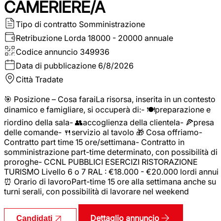
CAMERIERE/A
Tipo di contratto
Somministrazione
Retribuzione Lorda
18000 - 20000 annuale
Codice annuncio
349936
Data di pubblicazione
6/8/2026
Città
Tradate
🎯 Posizione – Cosa faraiLa risorsa, inserita in un contesto
dinamico e famigliare, si occuperà di:- 🍽️preparazione e
riordino della sala- 👥accoglienza della clientela- 🍕presa
delle comande- 🍴servizio al tavolo 🎁 Cosa offriamo-
Contratto part time 15 ore/settimana- Contratto in
somministrazione part-time determinato, con possibilità di
proroghe- CCNL PUBBLICI ESERCIZI RISTORAZIONE
TURISMO Livello 6 o 7 RAL : €18.000 - €20.000 lordi annui
⏰ Orario di lavoroPart-time 15 ore alla settimana anche su
turni serali, con possibilità di lavorare nel weekend
Dettaglio annuncio
Candidati