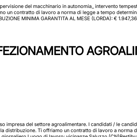
upervisione del macchinario in autonomia_ intervento tempesti
o un contratto di lavoro a norma di legge a tempo determinato
RIBUZIONE MINIMA GARANTITA AL MESE (LORDA): € 1.947,36 Il 
NFEZIONAMENTO AGROAL
so impresa del settore agroalimentare. I candidati / le can
la distribuzione. Ti offriamo un contratto di lavoro a norma d
io giornaliero.Luogo di lavoro: vicinanze Saluzzo (CN)Restibu