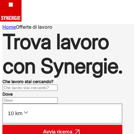
Home
Offerte di lavoro
Trova lavoro
con Synergie.
Che lavoro stai cercando?
Dove
10 km
Avvia ricerca