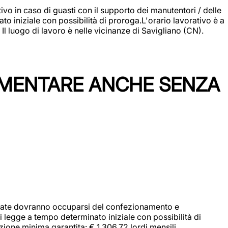
vo in caso di guasti con il supporto dei manutentori / delle
 iniziale con possibilità di proroga.L'orario lavorativo è a
luogo di lavoro è nelle vicinanze di Savigliano (CN).
IMENTARE ANCHE SENZA
didate dovranno occuparsi del confezionamento e
i legge a tempo determinato iniziale con possibilità di
zione minima garantita: € 1.306,72 lordi mensili