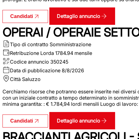
Dettaglio annuncio
Candidati
OPERAI / OPERAIE SET
Tipo di contratto
Somministrazione
Retribuzione Lorda
1784.94 mensile
Codice annuncio
350245
Data di pubblicazione
8/8/2026
Città
Saluzzo
Cerchiamo risorse che potranno essere inserite nei diversi 
con un iniziale contratto a tempo determinato in somministraz
minima garantita: : € 1.784,94 lordi mensili Luogo di lavoro
Dettaglio annuncio
Candidati
BRACCIANTI AGRICOLI -