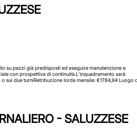
LUZZESE
a filo su pezzi già predisposti ed eseguire manutenzione e
iziale con prospettiva di continuità.L'inquadramento sarà
zo o sui due turniRetribuzione lorda mensile: €1784,94 Luogo d
ORNALIERO - SALUZZESE