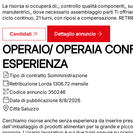
La risorsa si occuperà di:_ controllo qualità componenti_ s
manutentrici_ dove necessario assemblaggio parti Ti offriam
ciclo continuo, 21 turni, con riposi a compensazione. RET
Dettaglio annuncio
Candidati
OPERAIO/ OPERAIA CO
ESPERIENZA
Tipo di contratto
Somministrazione
Retribuzione Lorda
1306.72 mensile
Codice annuncio
350246
Data di pubblicazione
8/8/2026
Città
Saluzzo
Cerchiamo risorse anche senza esperienza da inserire pres
dell'imballaggio di prodotti alimentari per la grande e picco
proroga. L'orario lavorativo è sui due turni oppure su orar