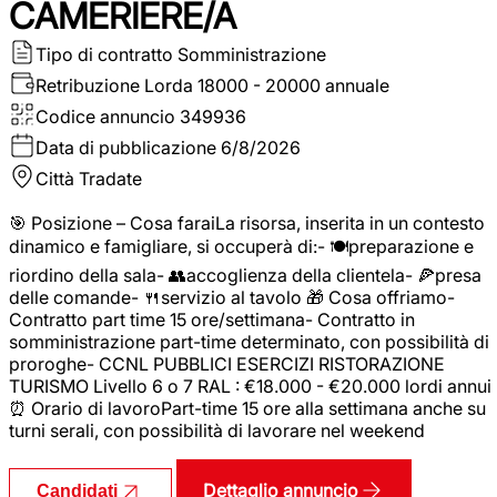
CAMERIERE/A
Tipo di contratto
Somministrazione
Retribuzione Lorda
18000 - 20000 annuale
Codice annuncio
349936
Data di pubblicazione
6/8/2026
Città
Tradate
🎯 Posizione – Cosa faraiLa risorsa, inserita in un contesto
dinamico e famigliare, si occuperà di:- 🍽️preparazione e
riordino della sala- 👥accoglienza della clientela- 🍕presa
delle comande- 🍴servizio al tavolo 🎁 Cosa offriamo-
Contratto part time 15 ore/settimana- Contratto in
somministrazione part-time determinato, con possibilità di
proroghe- CCNL PUBBLICI ESERCIZI RISTORAZIONE
TURISMO Livello 6 o 7 RAL : €18.000 - €20.000 lordi annui
⏰ Orario di lavoroPart-time 15 ore alla settimana anche su
turni serali, con possibilità di lavorare nel weekend
Dettaglio annuncio
Candidati