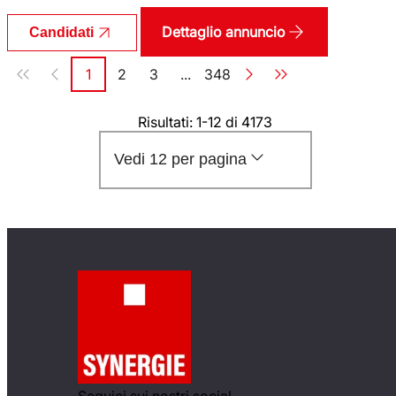
Dettaglio annuncio
Candidati
Paginazione
1
2
3
...
348
Pagina
Pagina
Pagina
Pagina
Risultati: 1-12 di 4173
Vedi 12 per pagina