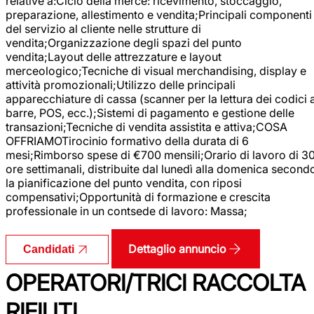
relative a:Ciclo della merce: ricevimento, stoccaggio,
preparazione, allestimento e vendita;Principali componenti
del servizio al cliente nelle strutture di
vendita;Organizzazione degli spazi del punto
vendita;Layout delle attrezzature e layout
merceologico;Tecniche di visual merchandising, display e
attività promozionali;Utilizzo delle principali
apparecchiature di cassa (scanner per la lettura dei codici 
barre, POS, ecc.);Sistemi di pagamento e gestione delle
transazioni;Tecniche di vendita assistita e attiva;COSA
OFFRIAMOTirocinio formativo della durata di 6
mesi;Rimborso spese di €700 mensili;Orario di lavoro di 3
ore settimanali, distribuite dal lunedì alla domenica second
la pianificazione del punto vendita, con riposi
compensativi;Opportunità di formazione e crescita
professionale in un contsede di lavoro: Massa;
Dettaglio annuncio
Candidati
OPERATORI/TRICI RACCOLTA
RIFIUTI