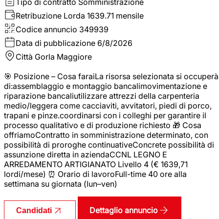
Tipo di contratto
Somministrazione
Retribuzione Lorda
1639.71 mensile
Codice annuncio
349939
Data di pubblicazione
6/8/2026
Città
Gorla Maggiore
🎯 Posizione – Cosa faraiLa risorsa selezionata si occuperà
di:assemblaggio e montaggio bancalimovimentazione e
riparazione bancaliutilizzare attrezzi della carpenteria
medio/leggera come cacciaviti, avvitatori, piedi di porco,
trapani e pinze.coordinarsi con i colleghi per garantire il
processo qualitativo e di produzione richiesto 🎁 Cosa
offriamoContratto in somministrazione determinato, con
possibilità di proroghe continuativeConcrete possibilità di
assunzione diretta in aziendaCCNL LEGNO E
ARREDAMENTO ARTIGIANATO Livello 4 (€ 1639,71
lordi/mese) ⏰ Orario di lavoroFull-time 40 ore alla
settimana su giornata (lun–ven)
Dettaglio annuncio
Candidati