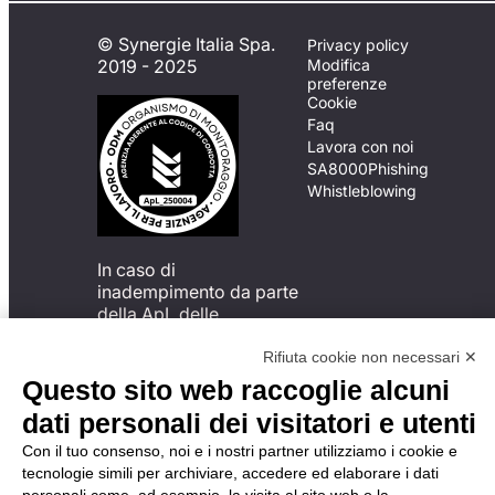
© Synergie Italia Spa.
Privacy policy
2019 - 2025
Modifica
preferenze
Cookie
Faq
Lavora con noi
SA8000
Phishing
Whistleblowing
In caso di
inadempimento da parte
della ApL delle
disposizioni
del Codice di Condotta, è
Rifiuta cookie non necessari ✕
possibile presentare un
Questo sito web raccoglie alcuni
reclamo
dati personali dei visitatori e utenti
all’Organismo di
Monitoraggio utilizzando
Con il tuo consenso, noi e i nostri partner utilizziamo i cookie e
una delle modalità
tecnologie simili per archiviare, accedere ed elaborare i dati
descritte al seguente