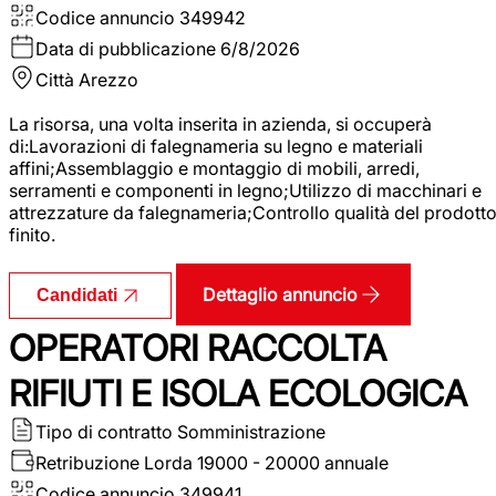
Codice annuncio
349942
Data di pubblicazione
6/8/2026
Città
Arezzo
La risorsa, una volta inserita in azienda, si occuperà
di:Lavorazioni di falegnameria su legno e materiali
affini;Assemblaggio e montaggio di mobili, arredi,
serramenti e componenti in legno;Utilizzo di macchinari e
attrezzature da falegnameria;Controllo qualità del prodott
finito.
Dettaglio annuncio
Candidati
OPERATORI RACCOLTA
RIFIUTI E ISOLA ECOLOGICA
Tipo di contratto
Somministrazione
Retribuzione Lorda
19000 - 20000 annuale
Codice annuncio
349941