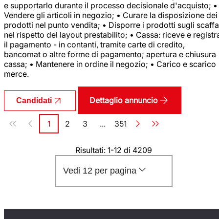
e supportarlo durante il processo decisionale d'acquisto; •
Vendere gli articoli in negozio; • Curare la disposizione dei
prodotti nel punto vendita; • Disporre i prodotti sugli scaffa
nel rispetto del layout prestabilito; • Cassa: riceve e registr
il pagamento - in contanti, tramite carte di credito,
bancomat o altre forme di pagamento; apertura e chiusura
cassa; • Mantenere in ordine il negozio; • Carico e scarico
merce.
Dettaglio annuncio
Candidati
Paginazione
1
2
3
...
351
Pagina
Pagina
Pagina
Pagina
Risultati: 1-12 di 4209
Vedi 12 per pagina