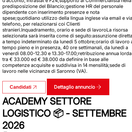
d’acconto, Intrastat e F24;supporto al Commercialista nella
predisposizione del Bilancio;gestione HR del personale
dipendente con inserimento presenze e nota
spese;quotidiano utilizzo della lingua inglese via email e vi
telefono, per relazionarsi coi Clienti
stranieri.Inquadramento, orario e sede di lavoroLa risorsa
selezionata sarà inserita come di seguito:assunzione dirett
a tempo indeterminato da lunedì 5 ottobre;orario di lavoro 
tempo pieno e in presenza, 40 ore settimanali, da lunedì a
venerdì 08.00-12.30 e 13.30-17.00;retribuzione annua lorda
tra € 33.000 ed € 38.000 da definire in base alle
competenze acquisite e suddivisa in 14 mensilità;sede di
lavoro nelle vicinanze di Saronno (VA).
Dettaglio annuncio
Candidati
ACADEMY SETTORE
LOGISTICO 📦 - SETTEMBRE
2026