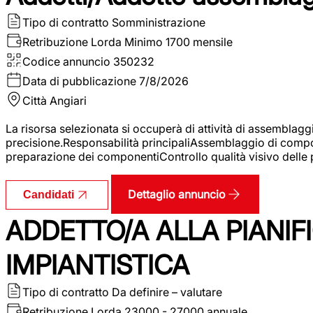
Tipo di contratto
Somministrazione
Retribuzione Lorda
Minimo 1700 mensile
Codice annuncio
350232
Data di pubblicazione
7/8/2026
Città
Angiari
La risorsa selezionata si occuperà di attività di assemblag
precisione.Responsabilità principaliAssemblaggio di compone
preparazione dei componentiControllo qualità visivo delle p
Dettaglio annuncio
Candidati
ADDETTO/A ALLA PIANIF
IMPIANTISTICA
Tipo di contratto
Da definire – valutare
Retribuzione Lorda
23000 - 27000 annuale