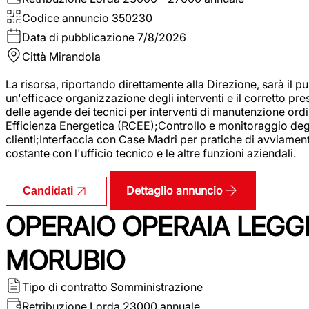
Codice annuncio
350230
Data di pubblicazione
7/8/2026
Città
Mirandola
La risorsa, riportando direttamente alla Direzione, sarà il pu
un'efficace organizzazione degli interventi e il corretto pr
delle agende dei tecnici per interventi di manutenzione ord
Efficienza Energetica (RCEE);Controllo e monitoraggio degli
clienti;Interfaccia con Case Madri per pratiche di avviamen
costante con l'ufficio tecnico e le altre funzioni aziendali.
Dettaglio annuncio
Candidati
OPERAIO OPERAIA LEGGE
MORUBIO
Tipo di contratto
Somministrazione
Retribuzione Lorda
23000 annuale