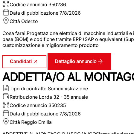
Codice annuncio
350236
Data di pubblicazione
7/8/2026
Città
Oderzo
Cosa farai:Progettazione elettrica di macchine industriali e
base (BOM) e codifiche tramite ERP (SAP o equivalenti)Supp
customizzazione e miglioramento prodotto
Dettaglio annuncio
Candidati
ADDETTA/O AL MONTAG
Tipo di contratto
Somministrazione
Retribuzione Lorda
32 - 35 annuale
Codice annuncio
350235
Data di pubblicazione
7/8/2026
Città
Reggio Emilia
ADDETTI/E AL MONTAGGIO MECCANICOSiamo alla ricerca di un