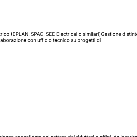
trico (EPLAN, SPAC, SEE Electrical o similari)Gestione distint
borazione con ufficio tecnico su progetti di
onsolidata nel settore dei riduttori o affini, da inserir