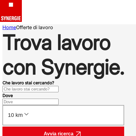
Home
Offerte di lavoro
Trova lavoro
con Synergie.
Che lavoro stai cercando?
Dove
10 km
Avvia ricerca