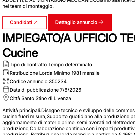
nel team di montaggio.
Dettaglio annuncio
Candidati
IMPIEGATO/A UFFICIO TEC
Cucine
Tipo di contratto
Tempo determinato
Retribuzione Lorda
Minimo 1981 mensile
Codice annuncio
350234
Data di pubblicazione
7/8/2026
Città
Santo Stino di Livenza
Attività principali:Disegno tecnico e sviluppo delle commes
cucine fuori misura;Supporto quotidiano alla produzione p
aggiornamento di materie prime, semilavorati ed elettrodom
produzione;Collaborazione continua con i reparti produttivi 
produzione. Retribuzione lorda mensile a partire da € 1981,