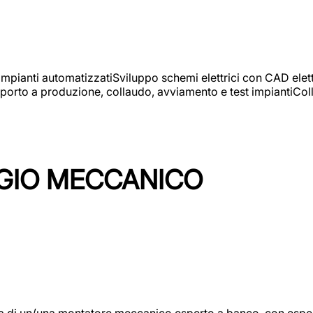
 impianti automatizzatiSviluppo schemi elettrici con CAD elet
orto a produzione, collaudo, avviamento e test impiantiColla
GIO MECCANICO
/una montatore meccanico esperto a banco, con esperienza c