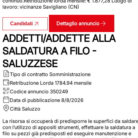
continuo.Retribuzione lorda mensile: € 1.877,28 Luogo di
lavoro: vicinanze Savigliano (CN)
Dettaglio annuncio
Candidati
ADDETTI/ADDETTE ALLA
SALDATURA A FILO -
SALUZZESE
Tipo di contratto
Somministrazione
Retribuzione Lorda
1784.94 mensile
Codice annuncio
350249
Data di pubblicazione
8/8/2026
Città
Saluzzo
La risorsa si occuperà di predisporre le superfici da saldar
con l’utilizzo di appositi strumenti, effettuare la saldatura a
filo su pezzi già predisposti ed eseguire manutenzione e