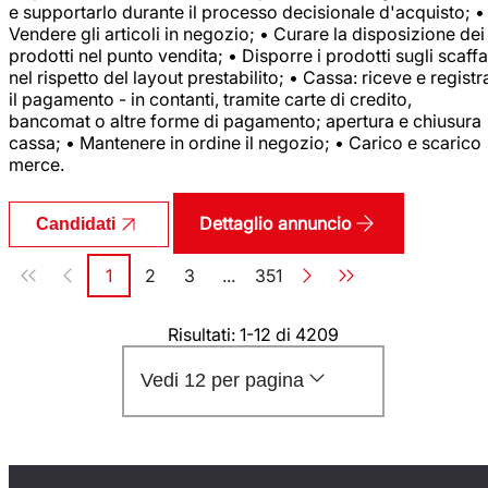
e supportarlo durante il processo decisionale d'acquisto; •
Vendere gli articoli in negozio; • Curare la disposizione dei
prodotti nel punto vendita; • Disporre i prodotti sugli scaffa
nel rispetto del layout prestabilito; • Cassa: riceve e registr
il pagamento - in contanti, tramite carte di credito,
bancomat o altre forme di pagamento; apertura e chiusura
cassa; • Mantenere in ordine il negozio; • Carico e scarico
merce.
Dettaglio annuncio
Candidati
Paginazione
1
2
3
...
351
Pagina
Pagina
Pagina
Pagina
Risultati: 1-12 di 4209
Vedi 12 per pagina