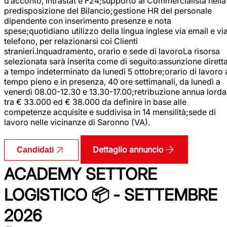
d’acconto, Intrastat e F24;supporto al Commercialista nella
predisposizione del Bilancio;gestione HR del personale
dipendente con inserimento presenze e nota
spese;quotidiano utilizzo della lingua inglese via email e vi
telefono, per relazionarsi coi Clienti
stranieri.Inquadramento, orario e sede di lavoroLa risorsa
selezionata sarà inserita come di seguito:assunzione dirett
a tempo indeterminato da lunedì 5 ottobre;orario di lavoro 
tempo pieno e in presenza, 40 ore settimanali, da lunedì a
venerdì 08.00-12.30 e 13.30-17.00;retribuzione annua lorda
tra € 33.000 ed € 38.000 da definire in base alle
competenze acquisite e suddivisa in 14 mensilità;sede di
lavoro nelle vicinanze di Saronno (VA).
Dettaglio annuncio
Candidati
ACADEMY SETTORE
LOGISTICO 📦 - SETTEMBRE
2026