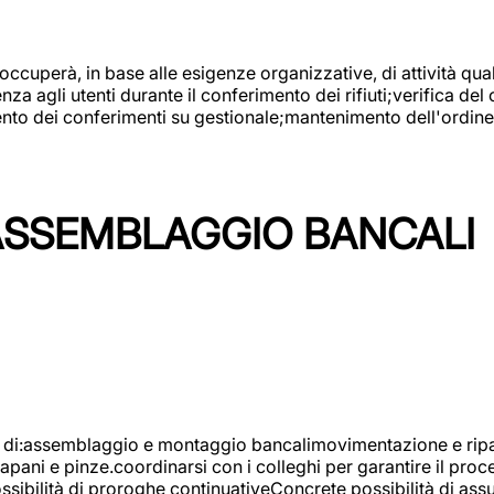
 occuperà, in base alle esigenze organizzative, di attività quali
a agli utenti durante il conferimento dei rifiuti;verifica del
ento dei conferimenti su gestionale;mantenimento dell'ordine, 
ASSEMBLAGGIO BANCALI
à di:assemblaggio e montaggio bancalimovimentazione e ripara
rapani e pinze.coordinarsi con i colleghi per garantire il pro
ossibilità di proroghe continuativeConcrete possibilità d