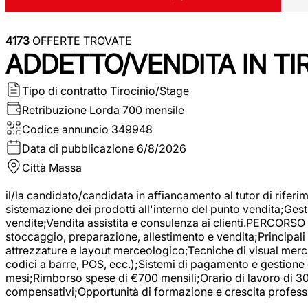
4173
OFFERTE TROVATE
ADDETTO/VENDITA IN T
Tipo di contratto
Tirocinio/Stage
Retribuzione Lorda
700 mensile
Codice annuncio
349948
Data di pubblicazione
6/8/2026
Città
Massa
il/la candidato/candidata in affiancamento al tutor di rifer
sistemazione dei prodotti all'interno del punto vendita;Gest
vendite;Vendita assistita e consulenza ai clienti.PERCORSO 
stoccaggio, preparazione, allestimento e vendita;Principali 
attrezzature e layout merceologico;Tecniche di visual mercha
codici a barre, POS, ecc.);Sistemi di pagamento e gestione 
mesi;Rimborso spese di €700 mensili;Orario di lavoro di 30 o
compensativi;Opportunità di formazione e crescita professi