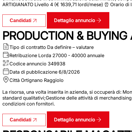
ARTIGIANATO Livello 4 (€ 1639,71 lordi/mese) ⏰ Orario di l
Dettaglio annuncio
Candidati
PRODUCTION & BUYING A
Tipo di contratto
Da definire – valutare
Retribuzione Lorda
27000 - 40000 annuale
Codice annuncio
349938
Data di pubblicazione
6/8/2026
Città
Ortignano Raggiolo
La risorsa, una volta inserita in azienda, si occuperà di: M
standard qualitativi;Gestione delle attività di merchandising
condizioni con fornitori.
Dettaglio annuncio
Candidati