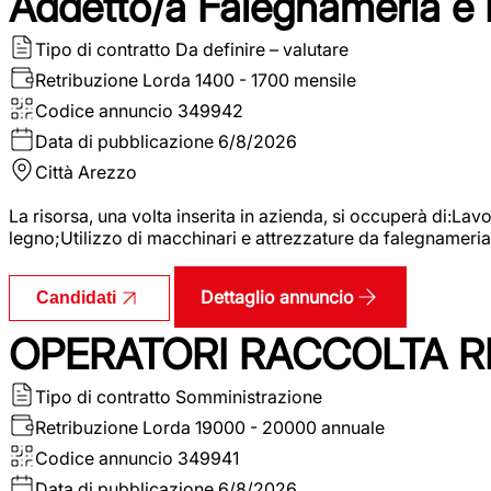
Addetto/a Falegnameria e
Tipo di contratto
Da definire – valutare
Retribuzione Lorda
1400 - 1700 mensile
Codice annuncio
349942
Data di pubblicazione
6/8/2026
Città
Arezzo
La risorsa, una volta inserita in azienda, si occuperà di:La
legno;Utilizzo di macchinari e attrezzature da falegnameria;
Dettaglio annuncio
Candidati
OPERATORI RACCOLTA RI
Tipo di contratto
Somministrazione
Retribuzione Lorda
19000 - 20000 annuale
Codice annuncio
349941
Data di pubblicazione
6/8/2026