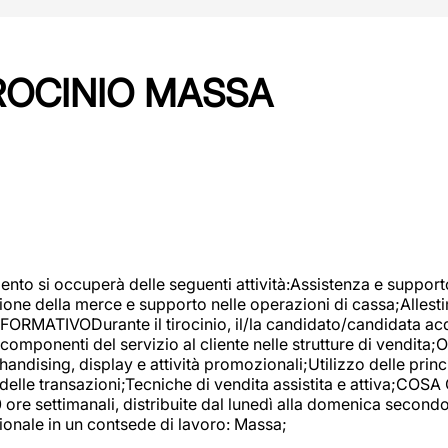
IROCINIO MASSA
imento si occuperà delle seguenti attività:Assistenza e support
ione della merce e supporto nelle operazioni di cassa;Allesti
FORMATIVODurante il tirocinio, il/la candidato/candidata acq
componenti del servizio al cliente nelle strutture di vendita
ndising, display e attività promozionali;Utilizzo delle princi
delle transazioni;Tecniche di vendita assistita e attiva;COS
re settimanali, distribuite dal lunedì alla domenica secondo 
onale in un contsede di lavoro: Massa;