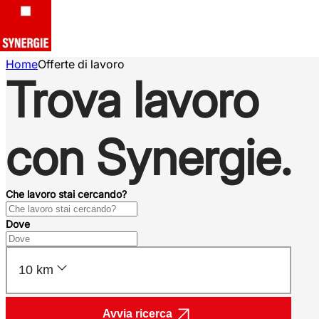
Home
Offerte di lavoro
Trova lavoro
con Synergie.
Che lavoro stai cercando?
Dove
10 km
Avvia ricerca