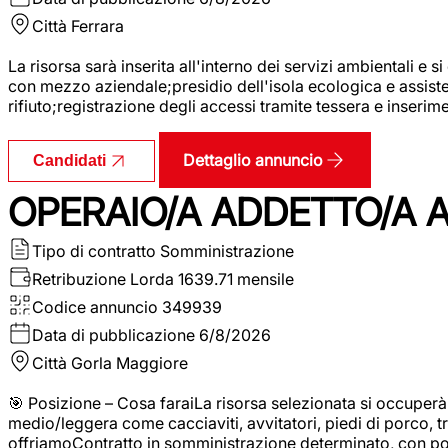
Città
Ferrara
La risorsa sarà inserita all'interno dei servizi ambientali e si
con mezzo aziendale;presidio dell'isola ecologica e assistenz
rifiuto;registrazione degli accessi tramite tessera e inserim
Dettaglio annuncio
Candidati
OPERAIO/A ADDETTO/A 
Tipo di contratto
Somministrazione
Retribuzione Lorda
1639.71 mensile
Codice annuncio
349939
Data di pubblicazione
6/8/2026
Città
Gorla Maggiore
🎯 Posizione – Cosa faraiLa risorsa selezionata si occuper
medio/leggera come cacciaviti, avvitatori, piedi di porco, t
offriamoContratto in somministrazione determinato, con p