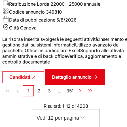
Retribuzione Lorda
22000 - 25000 annuale
Codice annuncio
349810
Data di pubblicazione
5/8/2026
Città
Genova
La risorsa inserita svolgerà le seguenti attività:Inserimento 
gestione dati su sistemi informaticiUtilizzo avanzato del
pacchetto Office, in particolare ExcelSupporto alle attività
amministrative e di back officeVerifica, aggiornamento e
controllo documentale
Dettaglio annuncio
Candidati
Paginazione
1
2
3
...
351
Pagina
Pagina
Pagina
Pagina
Risultati: 1-12 di 4208
Vedi 12 per pagina