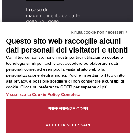
In caso di
inadempimento da parte
della ApL delle
disposizioni
Rifiuta cookie non necessari ✕
del Codice di Condotta, è
possibile presentare un
Questo sito web raccoglie alcuni
reclamo
dati personali dei visitatori e utenti
all’Organismo di
Monitoraggio utilizzando
Con il tuo consenso, noi e i nostri partner utilizziamo i cookie e
una delle modalità
tecnologie simili per archiviare, accedere ed elaborare i dati
descritte al seguente
personali come, ad esempio, la visita al sito web o la
indirizzo web
personalizzazione degli annunci. Poiché rispettiamo il tuo diritto
https://odm-
alla privacy, è possibile scegliere di non consentire alcuni tipi di
agenzielavoro.it/reclami/
.
cookie. Clicca su preferenze GDPR per saperne di più.
Visualizza la Cookie Policy Completa
PREFERENZE GDPR
ACCETTA NECESSARI