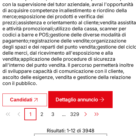
con la supervisione del tutor aziendale, avrai l'opportunità
di acquisire competenze in:allestimento e riordino della
merce;esposizione dei prodotti e verifica dei
prezzi;assistenza e orientamento al cliente;vendita assistita
e attività promozionali;utilizzo della cassa, scanner per
codici a barre e POS;gestione delle diverse modalità di
pagamento;registrazione delle vendite;organizzazione
degli spazi e dei reparti del punto vendita;gestione del cicl
delle merci, dal ricevimento all'esposizione e alla
vendita;applicazione delle procedure di sicurezza
all'interno del punto vendita. Il percorso permetterà inoltre
di sviluppare capacità di comunicazione con il cliente,
ascolto delle esigenze, vendita e gestione della relazione
con il pubblico.
Dettaglio annuncio
Candidati
Paginazione
1
2
3
...
329
Pagina
Pagina
Pagina
Pagina
Risultati: 1-12 di 3948