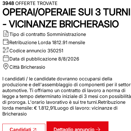
3948
OFFERTE TROVATE
OPERAI/OPERAIE SUI 3 TURNI
- VICINANZE BRICHERASIO
Tipo di contratto
Somministrazione
Retribuzione Lorda
1812.91 mensile
Codice annuncio
350251
Data di pubblicazione
8/8/2026
Città
Bricherasio
I candidati / le candidate dovranno occuparsi della
produzione e dell'assemblaggio di componenti per il setto
automotive. Ti offriamo un contratto di lavoro a norma di
legge a tempo determinato iniziale di 3 mesi con possibilità
di proroga. L'orario lavorativo è sui tre turni.Retribuzione
lorda mensile: € 1.812,91Luogo di lavoro: vicinanze di
Bricherasio
Dettaglio annuncio
Candidati