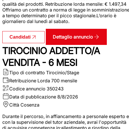
qualità dei prodotti. Retribuzione lorda mensile: € 1.497,34
Offriamo un contratto a norma di legge in somministrazion
a tempo determinato per il picco stagionale.L’orario è
giornaliero dal lunedì al sabato.
Dettaglio annuncio
Candidati
TIROCINIO ADDETTO/A
VENDITA - 6 MESI
Tipo di contratto
Tirocinio/Stage
Retribuzione Lorda
700 mensile
Codice annuncio
350243
Data di pubblicazione
8/8/2026
Città
Cosenza
Durante il percorso, in affiancamento a personale esperto e
con la supervisione del tutor aziendale, avrai l'opportunità
di acquisire competenze in:allestimento e riordino della