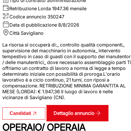
Tipo di contratto
Somministrazione
Retribuzione Lorda
1947.36 mensile
Codice annuncio
350247
Data di pubblicazione
8/8/2026
Città
Savigliano
La risorsa si occuperà di:_ controllo qualità componenti_
supervisione del macchinario in autonomia_ intervento
tempestivo in caso di guasti con il supporto dei manutentor
/ delle manutentrici_ dove necessario assemblaggio parti T
offriamo un contratto di lavoro a norma di legge a tempo
determinato iniziale con possibilità di proroga.L'orario
lavorativo è a ciclo continuo, 21 turni, con riposi a
compensazione. RETRIBUZIONE MINIMA GARANTITA AL
MESE (LORDA): € 1.947,36 Il luogo di lavoro è nelle
vicinanze di Savigliano (CN).
Dettaglio annuncio
Candidati
OPERAIO/ OPERAIA