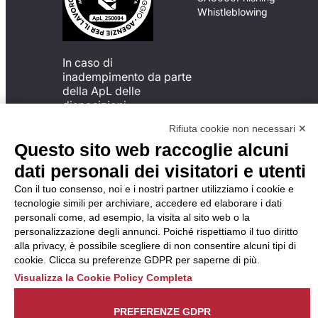
Whistleblowing
In caso di
inadempimento da parte
della ApL delle
disposizioni
del Codice di Condotta, è
Rifiuta cookie non necessari ✕
possibile presentare un
Questo sito web raccoglie alcuni
reclamo
all’Organismo di
dati personali dei visitatori e utenti
Monitoraggio utilizzando
Con il tuo consenso, noi e i nostri partner utilizziamo i cookie e
una delle modalità
tecnologie simili per archiviare, accedere ed elaborare i dati
descritte al seguente
personali come, ad esempio, la visita al sito web o la
indirizzo web
personalizzazione degli annunci. Poiché rispettiamo il tuo diritto
https://odm-
alla privacy, è possibile scegliere di non consentire alcuni tipi di
agenzielavoro.it/reclami/
.
cookie. Clicca su preferenze GDPR per saperne di più.
Visualizza la Cookie Policy Completa
PREFERENZE GDPR