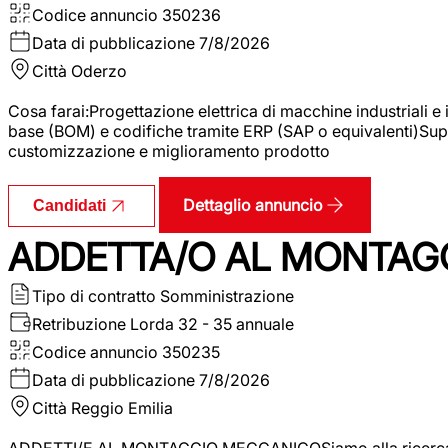
Codice annuncio
350236
Data di pubblicazione
7/8/2026
Città
Oderzo
Cosa farai:Progettazione elettrica di macchine industriali e
base (BOM) e codifiche tramite ERP (SAP o equivalenti)Supp
customizzazione e miglioramento prodotto
Dettaglio annuncio
Candidati
ADDETTA/O AL MONTAG
Tipo di contratto
Somministrazione
Retribuzione Lorda
32 - 35 annuale
Codice annuncio
350235
Data di pubblicazione
7/8/2026
Città
Reggio Emilia
ADDETTI/E AL MONTAGGIO MECCANICOSiamo alla ricerca di un