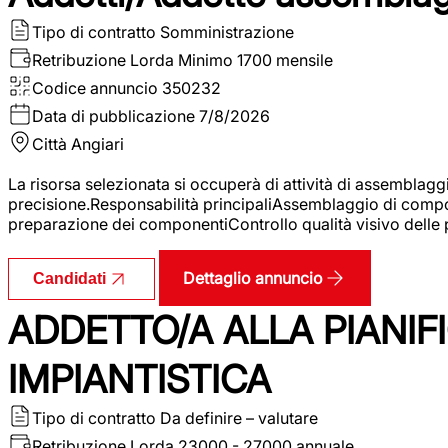
Tipo di contratto
Somministrazione
Retribuzione Lorda
Minimo 1700 mensile
Codice annuncio
350232
Data di pubblicazione
7/8/2026
Città
Angiari
La risorsa selezionata si occuperà di attività di assemblag
precisione.Responsabilità principaliAssemblaggio di compone
preparazione dei componentiControllo qualità visivo delle p
Dettaglio annuncio
Candidati
ADDETTO/A ALLA PIANIF
IMPIANTISTICA
Tipo di contratto
Da definire – valutare
Retribuzione Lorda
23000 - 27000 annuale