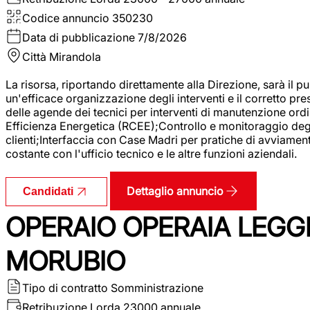
Codice annuncio
350230
Data di pubblicazione
7/8/2026
Città
Mirandola
La risorsa, riportando direttamente alla Direzione, sarà il pu
un'efficace organizzazione degli interventi e il corretto pr
delle agende dei tecnici per interventi di manutenzione ord
Efficienza Energetica (RCEE);Controllo e monitoraggio degli
clienti;Interfaccia con Case Madri per pratiche di avviamen
costante con l'ufficio tecnico e le altre funzioni aziendali.
Dettaglio annuncio
Candidati
OPERAIO OPERAIA LEGGE
MORUBIO
Tipo di contratto
Somministrazione
Retribuzione Lorda
23000 annuale