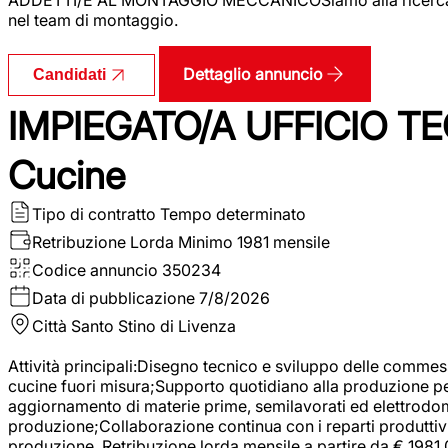
nel team di montaggio.
Dettaglio annuncio
Candidati
IMPIEGATO/A UFFICIO TEC
Cucine
Tipo di contratto
Tempo determinato
Retribuzione Lorda
Minimo 1981 mensile
Codice annuncio
350234
Data di pubblicazione
7/8/2026
Città
Santo Stino di Livenza
Attività principali:Disegno tecnico e sviluppo delle commes
cucine fuori misura;Supporto quotidiano alla produzione p
aggiornamento di materie prime, semilavorati ed elettrodom
produzione;Collaborazione continua con i reparti produttivi 
produzione. Retribuzione lorda mensile a partire da € 1981,