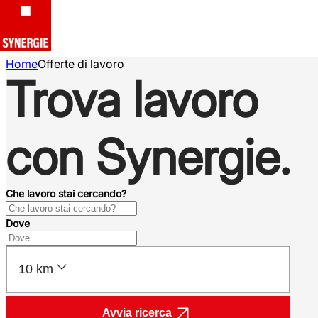
Home
Offerte di lavoro
Trova lavoro
con Synergie.
Che lavoro stai cercando?
Dove
10 km
Avvia ricerca