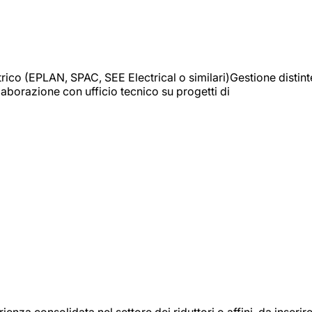
trico (EPLAN, SPAC, SEE Electrical o similari)Gestione distint
borazione con ufficio tecnico su progetti di
onsolidata nel settore dei riduttori o affini, da inserir