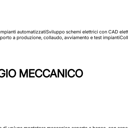
 impianti automatizzatiSviluppo schemi elettrici con CAD elet
orto a produzione, collaudo, avviamento e test impiantiColla
GIO MECCANICO
/una montatore meccanico esperto a banco, con esperienza c