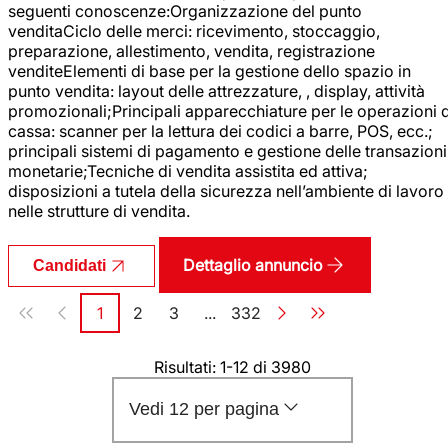
seguenti conoscenze:Organizzazione del punto
venditaCiclo delle merci: ricevimento, stoccaggio,
preparazione, allestimento, vendita, registrazione
venditeElementi di base per la gestione dello spazio in
punto vendita: layout delle attrezzature, , display, attività
promozionali;Principali apparecchiature per le operazioni d
cassa: scanner per la lettura dei codici a barre, POS, ecc.;
principali sistemi di pagamento e gestione delle transazioni
monetarie;Tecniche di vendita assistita ed attiva;
disposizioni a tutela della sicurezza nell’ambiente di lavoro
nelle strutture di vendita.
Dettaglio annuncio
Candidati
Paginazione
1
2
3
...
332
Pagina
Pagina
Pagina
Pagina
Risultati: 1-12 di 3980
Vedi 12 per pagina