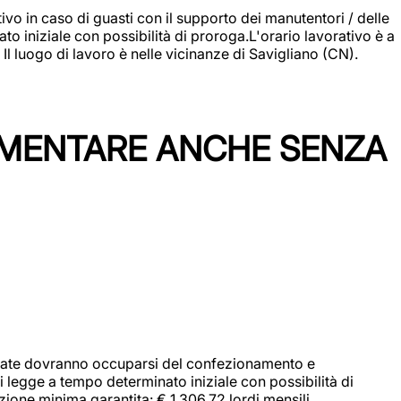
vo in caso di guasti con il supporto dei manutentori / delle
 iniziale con possibilità di proroga.L'orario lavorativo è a
luogo di lavoro è nelle vicinanze di Savigliano (CN).
IMENTARE ANCHE SENZA
didate dovranno occuparsi del confezionamento e
i legge a tempo determinato iniziale con possibilità di
zione minima garantita: € 1.306,72 lordi mensili