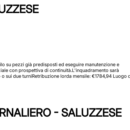
LUZZESE
a filo su pezzi già predisposti ed eseguire manutenzione e
iziale con prospettiva di continuità.L'inquadramento sarà
zo o sui due turniRetribuzione lorda mensile: €1784,94 Luogo d
ORNALIERO - SALUZZESE