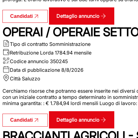
Dettaglio annuncio
Candidati
OPERAI / OPERAIE SET
Tipo di contratto
Somministrazione
Retribuzione Lorda
1784.94 mensile
Codice annuncio
350245
Data di pubblicazione
8/8/2026
Città
Saluzzo
Cerchiamo risorse che potranno essere inserite nei diversi 
con un iniziale contratto a tempo determinato in somministraz
minima garantita: : € 1.784,94 lordi mensili Luogo di lavoro
Dettaglio annuncio
Candidati
BRACCIANTI AGRICOLI -