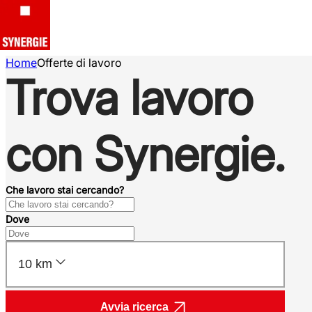
Home
Offerte di lavoro
Trova lavoro
con Synergie.
Che lavoro stai cercando?
Dove
10 km
Avvia ricerca