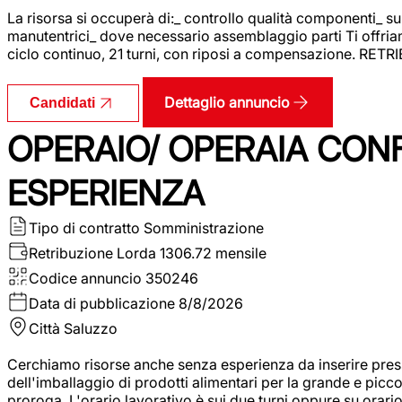
La risorsa si occuperà di:_ controllo qualità componenti_ s
manutentrici_ dove necessario assemblaggio parti Ti offriam
ciclo continuo, 21 turni, con riposi a compensazione. RET
Dettaglio annuncio
Candidati
OPERAIO/ OPERAIA CO
ESPERIENZA
Tipo di contratto
Somministrazione
Retribuzione Lorda
1306.72 mensile
Codice annuncio
350246
Data di pubblicazione
8/8/2026
Città
Saluzzo
Cerchiamo risorse anche senza esperienza da inserire pres
dell'imballaggio di prodotti alimentari per la grande e picco
proroga. L'orario lavorativo è sui due turni oppure su orar