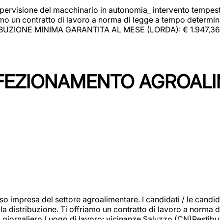
upervisione del macchinario in autonomia_ intervento tempesti
o un contratto di lavoro a norma di legge a tempo determinato
RIBUZIONE MINIMA GARANTITA AL MESE (LORDA): € 1.947,36 Il 
NFEZIONAMENTO AGROAL
so impresa del settore agroalimentare. I candidati / le can
la distribuzione. Ti offriamo un contratto di lavoro a norma d
io giornaliero.Luogo di lavoro: vicinanze Saluzzo (CN)Restibu