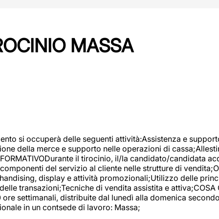
IROCINIO MASSA
imento si occuperà delle seguenti attività:Assistenza e support
ione della merce e supporto nelle operazioni di cassa;Allesti
FORMATIVODurante il tirocinio, il/la candidato/candidata acq
componenti del servizio al cliente nelle strutture di vendita
ndising, display e attività promozionali;Utilizzo delle princi
delle transazioni;Tecniche di vendita assistita e attiva;COS
re settimanali, distribuite dal lunedì alla domenica secondo 
onale in un contsede di lavoro: Massa;