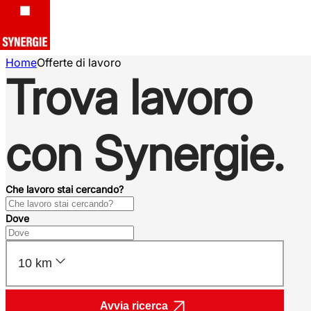
Home
Offerte di lavoro
Trova lavoro
con Synergie.
Che lavoro stai cercando?
Dove
10 km
Avvia ricerca