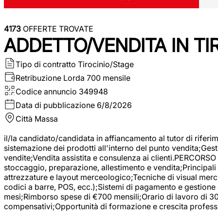
4173
OFFERTE TROVATE
ADDETTO/VENDITA IN T
Tipo di contratto
Tirocinio/Stage
Retribuzione Lorda
700 mensile
Codice annuncio
349948
Data di pubblicazione
6/8/2026
Città
Massa
il/la candidato/candidata in affiancamento al tutor di rifer
sistemazione dei prodotti all'interno del punto vendita;Gest
vendite;Vendita assistita e consulenza ai clienti.PERCORSO 
stoccaggio, preparazione, allestimento e vendita;Principali 
attrezzature e layout merceologico;Tecniche di visual mercha
codici a barre, POS, ecc.);Sistemi di pagamento e gestione 
mesi;Rimborso spese di €700 mensili;Orario di lavoro di 30 o
compensativi;Opportunità di formazione e crescita professi