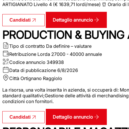
ARTIGIANATO Livello 4 (€ 1639,71 lordi/mese) ⏰ Orario di l
Dettaglio annuncio
Candidati
PRODUCTION & BUYING A
Tipo di contratto
Da definire – valutare
Retribuzione Lorda
27000 - 40000 annuale
Codice annuncio
349938
Data di pubblicazione
6/8/2026
Città
Ortignano Raggiolo
La risorsa, una volta inserita in azienda, si occuperà di: M
standard qualitativi;Gestione delle attività di merchandising
condizioni con fornitori.
Dettaglio annuncio
Candidati