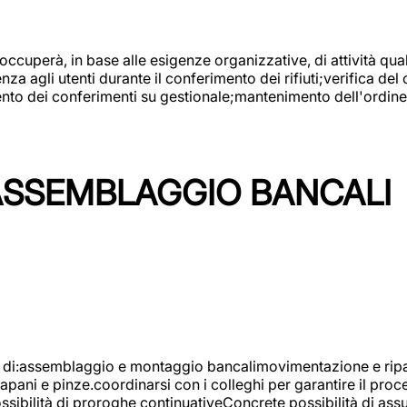
 occuperà, in base alle esigenze organizzative, di attività quali
a agli utenti durante il conferimento dei rifiuti;verifica del
ento dei conferimenti su gestionale;mantenimento dell'ordine, 
ASSEMBLAGGIO BANCALI
à di:assemblaggio e montaggio bancalimovimentazione e ripara
rapani e pinze.coordinarsi con i colleghi per garantire il pro
ossibilità di proroghe continuativeConcrete possibilità d