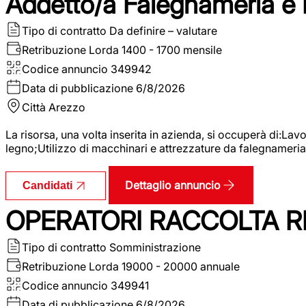
Addetto/a Falegnameria e
Tipo di contratto
Da definire – valutare
Retribuzione Lorda
1400 - 1700 mensile
Codice annuncio
349942
Data di pubblicazione
6/8/2026
Città
Arezzo
La risorsa, una volta inserita in azienda, si occuperà di:La
legno;Utilizzo di macchinari e attrezzature da falegnameria;
Dettaglio annuncio
Candidati
OPERATORI RACCOLTA RI
Tipo di contratto
Somministrazione
Retribuzione Lorda
19000 - 20000 annuale
Codice annuncio
349941
Data di pubblicazione
6/8/2026