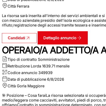
Città
Ferrara
La risorsa sarà inserita all'interno dei servizi ambientali e si
con mezzo aziendale;presidio dell'isola ecologica e assistenz
rifiuto;registrazione degli accessi tramite tessera e inserim
Dettaglio annuncio
Candidati
OPERAIO/A ADDETTO/A 
Tipo di contratto
Somministrazione
Retribuzione Lorda
1639.71 mensile
Codice annuncio
349939
Data di pubblicazione
6/8/2026
Città
Gorla Maggiore
🎯 Posizione – Cosa faraiLa risorsa selezionata si occuper
medio/leggera come cacciaviti, avvitatori, piedi di porco, t
offriamoContratto in somministrazione determinato, con p