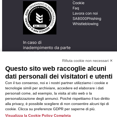
Cookie
Faq
Lavora con noi
SA8000
Phishing
Whistleblowing
In caso di
inadempimento da parte
della ApL delle
disposizioni
Rifiuta cookie non necessari ✕
del Codice di Condotta, è
Questo sito web raccoglie alcuni
possibile presentare un
reclamo
dati personali dei visitatori e utenti
all’Organismo di
Con il tuo consenso, noi e i nostri partner utilizziamo i cookie e
Monitoraggio utilizzando
tecnologie simili per archiviare, accedere ed elaborare i dati
una delle modalità
personali come, ad esempio, la visita al sito web o la
descritte al seguente
personalizzazione degli annunci. Poiché rispettiamo il tuo diritto
indirizzo web
alla privacy, è possibile scegliere di non consentire alcuni tipi di
https://odm-
cookie. Clicca su preferenze GDPR per saperne di più.
agenzielavoro.it/reclami/
.
Visualizza la Cookie Policy Completa