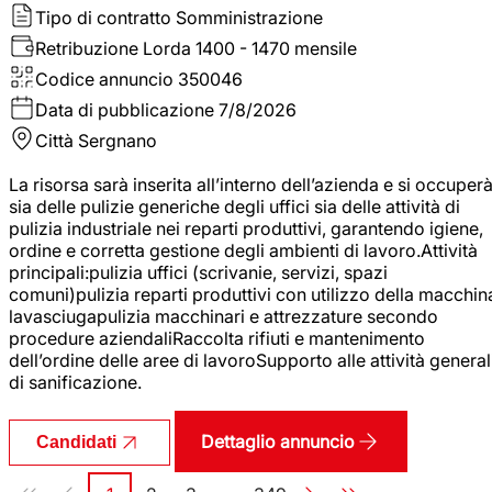
Tipo di contratto
Somministrazione
Retribuzione Lorda
1400 - 1470 mensile
Codice annuncio
350046
Data di pubblicazione
7/8/2026
Città
Sergnano
La risorsa sarà inserita all’interno dell’azienda e si occuper
sia delle pulizie generiche degli uffici sia delle attività di
pulizia industriale nei reparti produttivi, garantendo igiene,
ordine e corretta gestione degli ambienti di lavoro.Attività
principali:pulizia uffici (scrivanie, servizi, spazi
comuni)pulizia reparti produttivi con utilizzo della macchin
lavasciugapulizia macchinari e attrezzature secondo
procedure aziendaliRaccolta rifiuti e mantenimento
dell’ordine delle aree di lavoroSupporto alle attività general
di sanificazione.
Dettaglio annuncio
Candidati
Paginazione