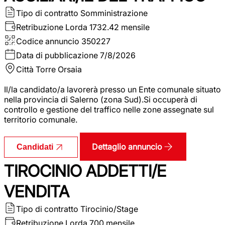
Tipo di contratto
Somministrazione
Retribuzione Lorda
1732.42 mensile
Codice annuncio
350227
Data di pubblicazione
7/8/2026
Città
Torre Orsaia
Il/la candidato/a lavorerà presso un Ente comunale situato
nella provincia di Salerno (zona Sud).Si occuperà di
controllo e gestione del traffico nelle zone assegnate sul
territorio comunale.
Dettaglio annuncio
Candidati
TIROCINIO ADDETTI/E
VENDITA
Tipo di contratto
Tirocinio/Stage
Retribuzione Lorda
700 mensile