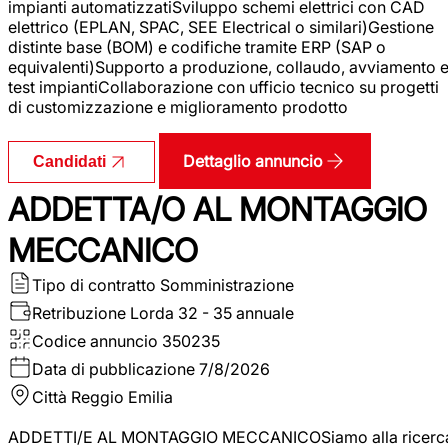
impianti automatizzatiSviluppo schemi elettrici con CAD
elettrico (EPLAN, SPAC, SEE Electrical o similari)Gestione
distinte base (BOM) e codifiche tramite ERP (SAP o
equivalenti)Supporto a produzione, collaudo, avviamento 
test impiantiCollaborazione con ufficio tecnico su progetti
di customizzazione e miglioramento prodotto
Dettaglio annuncio
Candidati
ADDETTA/O AL MONTAGGIO
MECCANICO
Tipo di contratto
Somministrazione
Retribuzione Lorda
32 - 35 annuale
Codice annuncio
350235
Data di pubblicazione
7/8/2026
Città
Reggio Emilia
ADDETTI/E AL MONTAGGIO MECCANICOSiamo alla ricerc