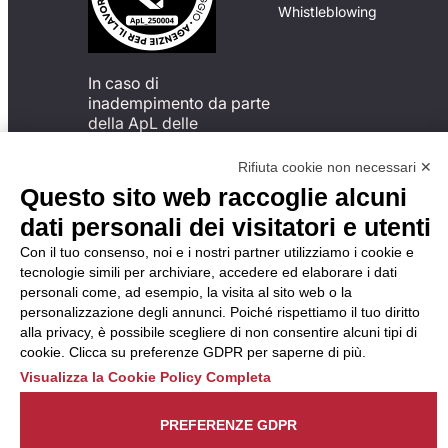
Whistleblowing
In caso di
inadempimento da parte
della ApL delle
disposizioni
del Codice di Condotta, è
Rifiuta cookie non necessari ✕
possibile presentare un
Questo sito web raccoglie alcuni
reclamo
dati personali dei visitatori e utenti
all’Organismo di
Monitoraggio utilizzando
Con il tuo consenso, noi e i nostri partner utilizziamo i cookie e
una delle modalità
tecnologie simili per archiviare, accedere ed elaborare i dati
descritte al seguente
personali come, ad esempio, la visita al sito web o la
indirizzo web
personalizzazione degli annunci. Poiché rispettiamo il tuo diritto
https://odm-
alla privacy, è possibile scegliere di non consentire alcuni tipi di
agenzielavoro.it/reclami/
.
cookie. Clicca su preferenze GDPR per saperne di più.
Visualizza la Cookie Policy Completa
PREFERENZE GDPR