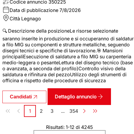
Codice annuncio
350225
Data di pubblicazione
7/8/2026
Città
Legnago
🔍 Descrizione della posizioneLe risorse selezionate
saranno inserite in produzione e si occuperanno di saldatu
a filo MIG su componenti e strutture metalliche, seguendo
disegni tecnici e specifiche di lavorazione.🎯 Mansioni
principaliEsecuzione di saldature a filo MIG su carpenteria
medio-leggera o pesanteLettura del disegno tecnico (base
o avanzata, a seconda del profilo)Controllo visivo della
saldatura e rifinitura del pezzoUtilizzo degli strumenti di
officina e rispetto delle procedure di sicurezza
Dettaglio annuncio
Candidati
Paginazione
1
2
3
...
354
Pagina
Pagina
Pagina
Pagina
Risultati: 1-12 di 4245