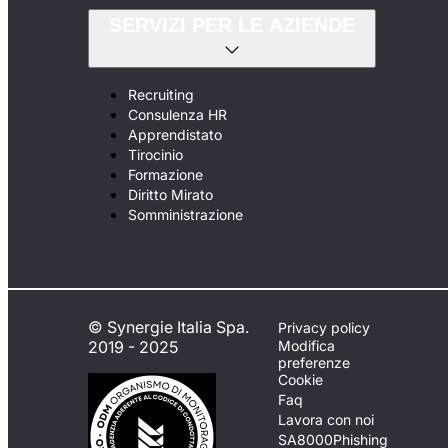
SERVIZI PER LE AZIENDE
Recruiting
Consulenza HR
Apprendistato
Tirocinio
Formazione
Diritto Mirato
Somministrazione
© Synergie Italia Spa.
Privacy policy
2019 - 2025
Modifica
preferenze
Cookie
Faq
Lavora con noi
SA8000
Phishing