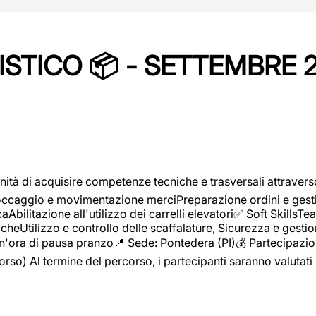
STICO 📦 - SETTEMBRE 
ità di acquisire competenze tecniche e trasversali attravers
toccaggio e movimentazione merciPreparazione ordini e gest
aAbilitazione all'utilizzo dei carrelli elevatori✅ Soft Skill
heUtilizzo e controllo delle scaffalature, Sicurezza e gestio
n'ora di pausa pranzo📍 Sede: Pontedera (PI)💰 Partecipazion
orso) Al termine del percorso, i partecipanti saranno valutati 