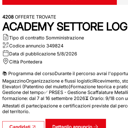
4208
OFFERTE TROVATE
ACADEMY SETTORE LOGI
Tipo di contratto
Somministrazione
Codice annuncio
349824
Data di pubblicazione
5/8/2026
Città
Pontedera
📚 Programma del corsoDurante il percorso avrai l'opportun
MagazzinoOrganizzazione e flussi logisticiRicevimento, s
Elevatori (Patentino del muletto)Formazione teorica e pratic
Gestione del tempo✅ PRSES - Gestione Scaffalature Metallic
formazione: dal 7 al 16 settembre 2026⏳ Orario: 9/18 con u
Attestati di partecipazione e certificazioni previste dal perc
del territorio.
Dettaglio annuncio
Candidati