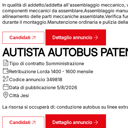
In qualità di addetto/addetta all'assemblaggio meccanico, ver
componenti meccanici da assemblare.Assemblaggio manuale.Uti
allineamento delle parti meccaniche assemblate.Verifica fu
durante il montaggio.Manutenzione ordinaria e pulizia della 
Dettaglio annuncio
Candidati
AUTISTA AUTOBUS PATE
Tipo di contratto
Somministrazione
Retribuzione Lorda
1400 - 1600 mensile
Codice annuncio
349818
Data di pubblicazione
5/8/2026
Città
Jesi
La risorsa si occuperà di: conduzione autobus su linee extr
Dettaglio annuncio
Candidati