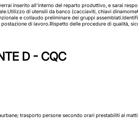
rai inserito all'interno del reparto produttivo, e sarai respon
lizzo di utensili da banco (cacciaviti, chiavi dinamometrich
nzionale e collaudo preliminare dei gruppi assemblati.Identi
postazione di lavoro.Rispetto delle procedure di qualità, sicu
NTE D - CQC
aurbane; trasporto persone secondo orari prestabiliti al matt