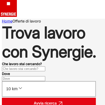
Home
Offerte di lavoro
Trova lavoro
con Synergie.
Che lavoro stai cercando?
Dove
10 km
Avvia ricerca