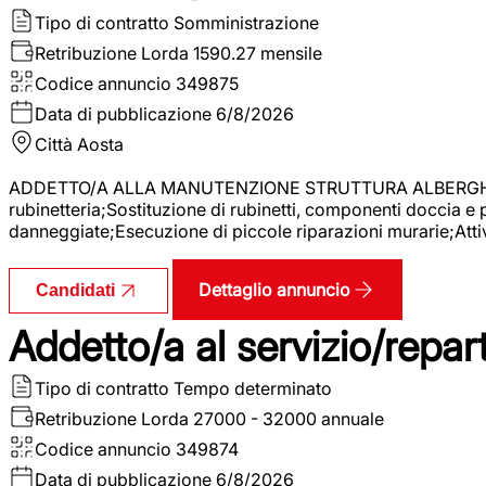
Tipo di contratto
Somministrazione
Retribuzione Lorda
1590.27 mensile
Codice annuncio
349875
Data di pubblicazione
6/8/2026
Città
Aosta
ADDETTO/A ALLA MANUTENZIONE STRUTTURA ALBERGHIERA La r
rubinetteria;Sostituzione di rubinetti, componenti doccia e
danneggiate;Esecuzione di piccole riparazioni murarie;Attivi
Dettaglio annuncio
Candidati
Addetto/a al servizio/repar
Tipo di contratto
Tempo determinato
Retribuzione Lorda
27000 - 32000 annuale
Codice annuncio
349874
Data di pubblicazione
6/8/2026