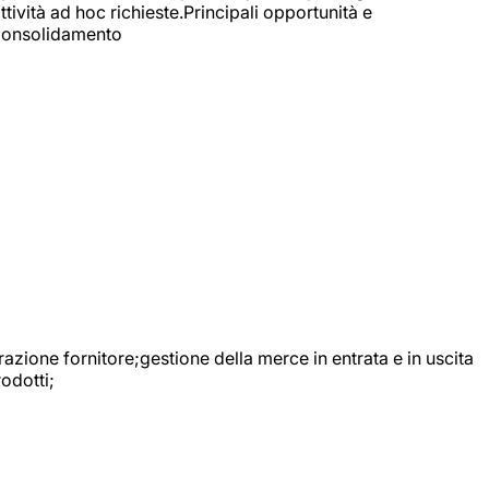
ttività ad hoc richieste.Principali opportunità e
e Consolidamento
urazione fornitore;gestione della merce in entrata e in uscita
odotti;