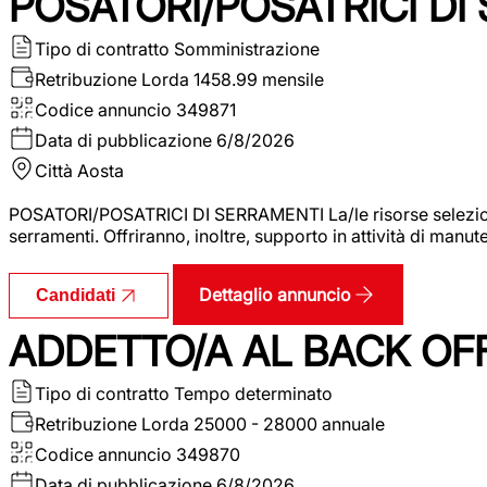
POSATORI/POSATRICI DI
Tipo di contratto
Somministrazione
Retribuzione Lorda
1458.99 mensile
Codice annuncio
349871
Data di pubblicazione
6/8/2026
Città
Aosta
POSATORI/POSATRICI DI SERRAMENTI La/le risorse selezionat
serramenti. Offriranno, inoltre, supporto in attività di man
Dettaglio annuncio
Candidati
ADDETTO/A AL BACK OF
Tipo di contratto
Tempo determinato
Retribuzione Lorda
25000 - 28000 annuale
Codice annuncio
349870
Data di pubblicazione
6/8/2026