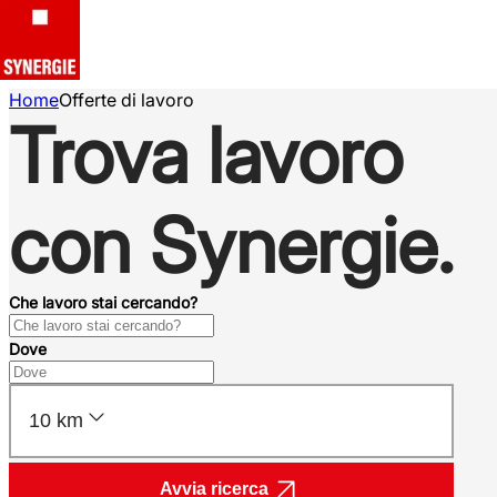
Home
Offerte di lavoro
Trova lavoro
con Synergie.
Che lavoro stai cercando?
Dove
10 km
Avvia ricerca