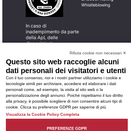
Whistleblowing
In caso di
inadempimento da parte
della ApL delle
disposizioni
del Codice di Condotta, è
Rifiuta cookie non necessari ✕
possibile presentare un
Questo sito web raccoglie alcuni
reclamo
all’Organismo di
dati personali dei visitatori e utenti
Monitoraggio utilizzando
Con il tuo consenso, noi e i nostri partner utilizziamo i cookie e
una delle modalità
tecnologie simili per archiviare, accedere ed elaborare i dati
descritte al seguente
personali come, ad esempio, la visita al sito web o la
indirizzo web
personalizzazione degli annunci. Poiché rispettiamo il tuo diritto
https://odm-
alla privacy, è possibile scegliere di non consentire alcuni tipi di
agenzielavoro.it/reclami/
.
cookie. Clicca su preferenze GDPR per saperne di più.
Visualizza la Cookie Policy Completa
PREFERENZE GDPR