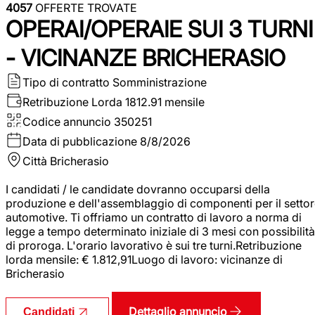
4057
OFFERTE TROVATE
OPERAI/OPERAIE SUI 3 TURNI
- VICINANZE BRICHERASIO
Tipo di contratto
Somministrazione
Retribuzione Lorda
1812.91 mensile
Codice annuncio
350251
Data di pubblicazione
8/8/2026
Città
Bricherasio
I candidati / le candidate dovranno occuparsi della
produzione e dell'assemblaggio di componenti per il setto
automotive. Ti offriamo un contratto di lavoro a norma di
legge a tempo determinato iniziale di 3 mesi con possibilità
di proroga. L'orario lavorativo è sui tre turni.Retribuzione
lorda mensile: € 1.812,91Luogo di lavoro: vicinanze di
Bricherasio
Dettaglio annuncio
Candidati