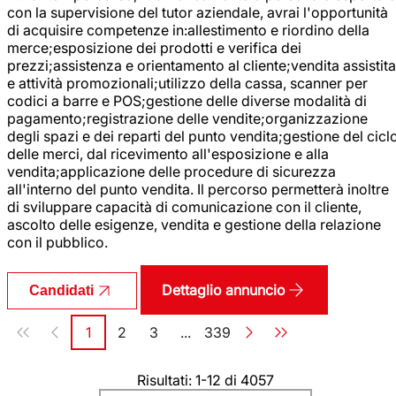
con la supervisione del tutor aziendale, avrai l'opportunità
di acquisire competenze in:allestimento e riordino della
merce;esposizione dei prodotti e verifica dei
prezzi;assistenza e orientamento al cliente;vendita assistita
e attività promozionali;utilizzo della cassa, scanner per
codici a barre e POS;gestione delle diverse modalità di
pagamento;registrazione delle vendite;organizzazione
degli spazi e dei reparti del punto vendita;gestione del cicl
delle merci, dal ricevimento all'esposizione e alla
vendita;applicazione delle procedure di sicurezza
all'interno del punto vendita. Il percorso permetterà inoltre
di sviluppare capacità di comunicazione con il cliente,
ascolto delle esigenze, vendita e gestione della relazione
con il pubblico.
Dettaglio annuncio
Candidati
Paginazione
1
2
3
...
339
Pagina
Pagina
Pagina
Pagina
Risultati: 1-12 di 4057