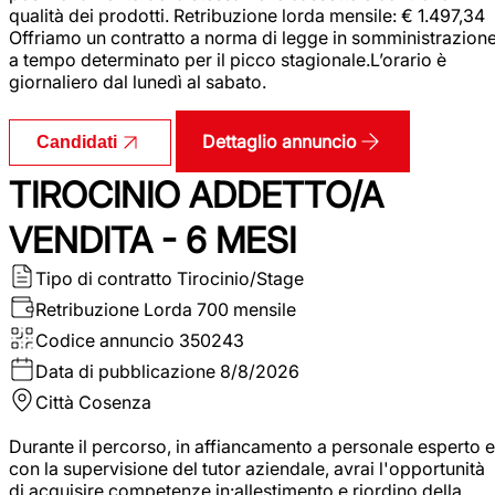
qualità dei prodotti. Retribuzione lorda mensile: € 1.497,34
Offriamo un contratto a norma di legge in somministrazion
a tempo determinato per il picco stagionale.L’orario è
giornaliero dal lunedì al sabato.
Dettaglio annuncio
Candidati
TIROCINIO ADDETTO/A
VENDITA - 6 MESI
Tipo di contratto
Tirocinio/Stage
Retribuzione Lorda
700 mensile
Codice annuncio
350243
Data di pubblicazione
8/8/2026
Città
Cosenza
Durante il percorso, in affiancamento a personale esperto e
con la supervisione del tutor aziendale, avrai l'opportunità
di acquisire competenze in:allestimento e riordino della