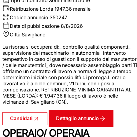
Tipo di contratto
Somministrazione
Retribuzione Lorda
1947.36 mensile
Codice annuncio
350247
Data di pubblicazione
8/8/2026
Città
Savigliano
La risorsa si occuperà di:_ controllo qualità componenti_
supervisione del macchinario in autonomia_ intervento
tempestivo in caso di guasti con il supporto dei manutentor
/ delle manutentrici_ dove necessario assemblaggio parti T
offriamo un contratto di lavoro a norma di legge a tempo
determinato iniziale con possibilità di proroga.L'orario
lavorativo è a ciclo continuo, 21 turni, con riposi a
compensazione. RETRIBUZIONE MINIMA GARANTITA AL
MESE (LORDA): € 1.947,36 Il luogo di lavoro è nelle
vicinanze di Savigliano (CN).
Dettaglio annuncio
Candidati
OPERAIO/ OPERAIA