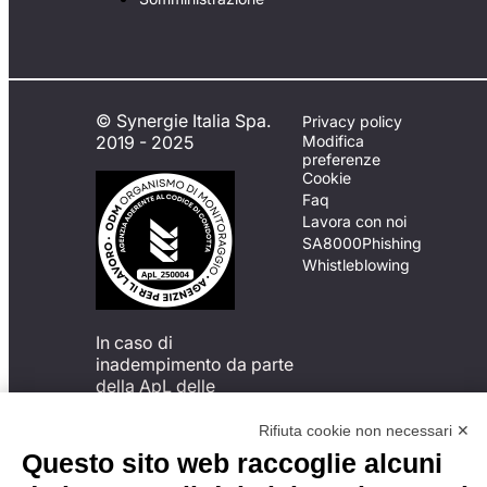
© Synergie Italia Spa.
Privacy policy
2019 - 2025
Modifica
preferenze
Cookie
Faq
Lavora con noi
SA8000
Phishing
Whistleblowing
In caso di
inadempimento da parte
della ApL delle
disposizioni
del Codice di Condotta, è
Rifiuta cookie non necessari ✕
possibile presentare un
Questo sito web raccoglie alcuni
reclamo