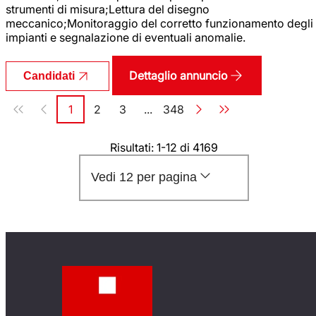
strumenti di misura;Lettura del disegno
meccanico;Monitoraggio del corretto funzionamento degli
impianti e segnalazione di eventuali anomalie.
Dettaglio annuncio
Candidati
Paginazione
1
2
3
...
348
Pagina
Pagina
Pagina
Pagina
Risultati: 1-12 di 4169
Vedi 12 per pagina