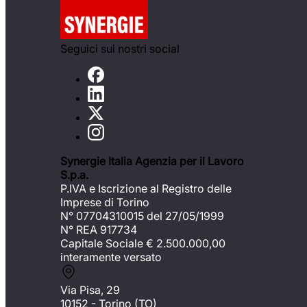
Seguici sui nostri social
Synergie Italia Agenzia per il Lavoro
S.p.a.
P.IVA e Iscrizione al Registro delle
Imprese di Torino
N° 07704310015 del 27/05/1999
N° REA 917734
Capitale Sociale €
2.500.000,00
interamente versato
Via Pisa, 29
10152 - Torino (TO)