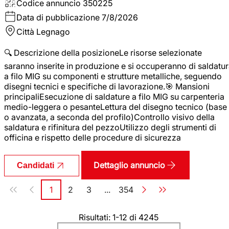
Codice annuncio
350225
Data di pubblicazione
7/8/2026
Città
Legnago
🔍 Descrizione della posizioneLe risorse selezionate
saranno inserite in produzione e si occuperanno di saldatu
a filo MIG su componenti e strutture metalliche, seguendo
disegni tecnici e specifiche di lavorazione.🎯 Mansioni
principaliEsecuzione di saldature a filo MIG su carpenteria
medio-leggera o pesanteLettura del disegno tecnico (base
o avanzata, a seconda del profilo)Controllo visivo della
saldatura e rifinitura del pezzoUtilizzo degli strumenti di
officina e rispetto delle procedure di sicurezza
Dettaglio annuncio
Candidati
Paginazione
1
2
3
...
354
Pagina
Pagina
Pagina
Pagina
Risultati: 1-12 di 4245