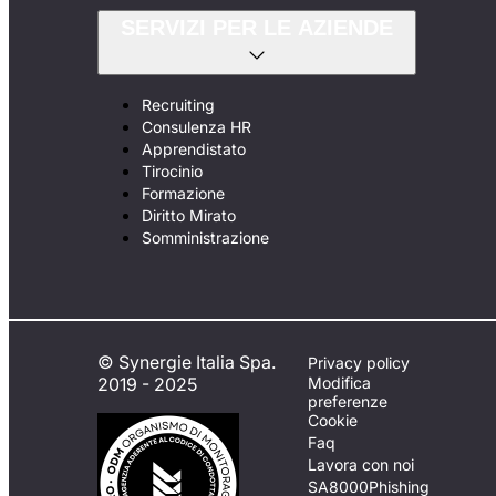
SERVIZI PER LE AZIENDE
Recruiting
Consulenza HR
Apprendistato
Tirocinio
Formazione
Diritto Mirato
Somministrazione
© Synergie Italia Spa.
Privacy policy
2019 - 2025
Modifica
preferenze
Cookie
Faq
Lavora con noi
SA8000
Phishing