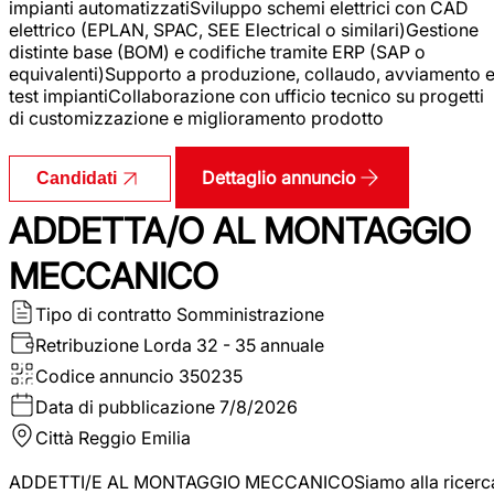
impianti automatizzatiSviluppo schemi elettrici con CAD
elettrico (EPLAN, SPAC, SEE Electrical o similari)Gestione
distinte base (BOM) e codifiche tramite ERP (SAP o
equivalenti)Supporto a produzione, collaudo, avviamento 
test impiantiCollaborazione con ufficio tecnico su progetti
di customizzazione e miglioramento prodotto
Dettaglio annuncio
Candidati
ADDETTA/O AL MONTAGGIO
MECCANICO
Tipo di contratto
Somministrazione
Retribuzione Lorda
32 - 35 annuale
Codice annuncio
350235
Data di pubblicazione
7/8/2026
Città
Reggio Emilia
ADDETTI/E AL MONTAGGIO MECCANICOSiamo alla ricerc