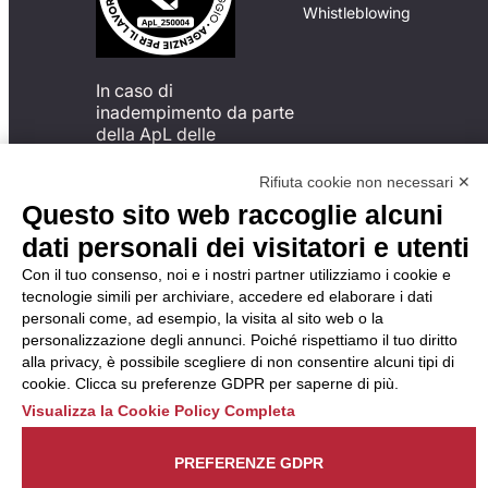
Whistleblowing
In caso di
inadempimento da parte
della ApL delle
disposizioni
del Codice di Condotta, è
Rifiuta cookie non necessari ✕
possibile presentare un
Questo sito web raccoglie alcuni
reclamo
dati personali dei visitatori e utenti
all’Organismo di
Monitoraggio utilizzando
Con il tuo consenso, noi e i nostri partner utilizziamo i cookie e
una delle modalità
tecnologie simili per archiviare, accedere ed elaborare i dati
descritte al seguente
personali come, ad esempio, la visita al sito web o la
indirizzo web
personalizzazione degli annunci. Poiché rispettiamo il tuo diritto
https://odm-
alla privacy, è possibile scegliere di non consentire alcuni tipi di
agenzielavoro.it/reclami/
.
cookie. Clicca su preferenze GDPR per saperne di più.
Visualizza la Cookie Policy Completa
PREFERENZE GDPR